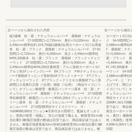
左ページから抽出された内容
右ページから抽出
縦2連棟 柱・梁：ナチュラルシルバーF 屋根材：ナチュラル
カーポートSC2
シルバーF 27-50型間口=2,725mm 奥行=10,020mm 高さ＝
ク 54-50型間口
2,496mm標準柱¥1,018,700縦2連棟2台用カーポートSC1台用基
2,588mm標準柱
本 柱・梁：ブラック 屋根材：ナチュラルシルバーF 27-50
F 屋根材：ナチュ
型間口=2,725mm 奥行=5,000mm 高さ＝2,496mm標準柱
行=5,000mm 高
¥499,200基本 柱・梁：ブラック 屋根材：ブラック＋チェリ
梁：ブラック 屋
ーウッド 27-50型間口=2,725mm 奥行=5,000mm 高さ＝
=5,404mm 奥
2,496mm標準柱¥694,000主要材質：アルミ形材カーポートSC
¥1,149,30
アルミ色SFシャイングレーF BKブラック PWナチュラルシル
ーウッド 54-50
バーF屋根材ラッピング形材色KRブラック＋オーク PTブラッ
2,588mm標準柱
ク＋チェリーウッド RTブラック＋クリエモカ屋根材アルミ形
グレーF」と「ナ
材間口さ高奥行正面（1台用）側面（1台用）［商品サイズにつ
上げです。間口さ
いて］オプション耐積雪・耐風圧パッケージ基本 柱・梁：ナ
イズについて］オ
チュラルシルバーF 屋根材：ナチュラルシルバーF 27-50型標
チュラルシルバー
準柱耐積雪・耐風圧パッケージ¥545,200オプションサイドスク
準柱サイドスクリ
リーン基本 柱・梁：ナチュラルシルバーF 屋根材：ナチュラ
2000¥1,563
ルシルバーF 27-50型標準柱サイドスクリーン H：
安であり、商品保
1600¥888,800オプション■天井付きの照明で、配線もすっきり
相当カーポートS
と。突然の積雪・強風に。安心の強度で備える。耐積雪20cm相
×L：奥行）価格
当比重0.3耐風圧強度の数値は目安であり、商品保証値ではあり
色（木調色）使用標
ません。耐風圧強度風速42m/秒相当耐積雪30cm相当比重0.3耐
4,808×5,000￥1,0
風圧強度の数値は目安であり、商品保証値ではありません。耐
50型