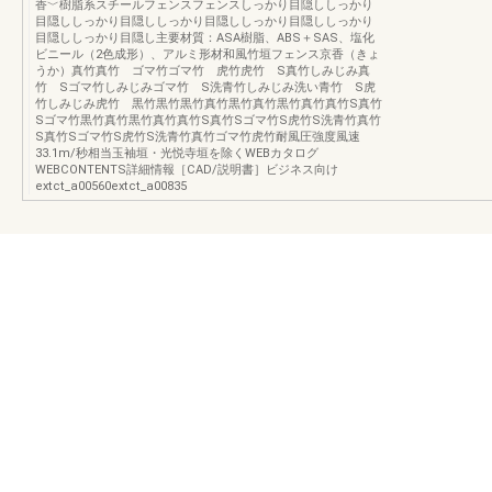
香﹀樹脂系スチールフェンスフェンスしっかり目隠ししっかり
目隠ししっかり目隠ししっかり目隠ししっかり目隠ししっかり
目隠ししっかり目隠し主要材質：ASA樹脂、ABS＋SAS、塩化
ビニール（2色成形）、アルミ形材和風竹垣フェンス京香（きょ
うか）真竹真竹 ゴマ竹ゴマ竹 虎竹虎竹 S真竹しみじみ真
竹 Sゴマ竹しみじみゴマ竹 S洗青竹しみじみ洗い青竹 S虎
竹しみじみ虎竹 黒竹黒竹黒竹真竹黒竹真竹黒竹真竹真竹S真竹
Sゴマ竹黒竹真竹黒竹真竹真竹S真竹Sゴマ竹S虎竹S洗青竹真竹
S真竹Sゴマ竹S虎竹S洗青竹真竹ゴマ竹虎竹耐風圧強度風速
33.1m/秒相当玉袖垣・光悦寺垣を除くWEBカタログ
WEBCONTENTS詳細情報［CAD/説明書］ビジネス向け
extct_a00560extct_a00835