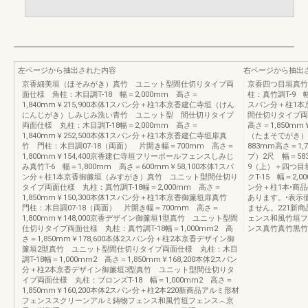
左ページから抽出された内容
右ページから抽出
京香細美垣（ほそみがき）真竹 ユニット型間仕切りタイプ両
京香四つ目垣真竹
面仕様 角柱：木目調T-18 幅＝2,000mm 高さ＝
柱：真竹調T-9 幅
1,840mm￥215,900本体1スパン分＋柱1本京香建仁寺垣（けん
スパン分＋柱1
にんじがき）しみじみ洗い青竹 ユニット型 間仕切りタイプ
間仕切りタイプ両面
両面仕様 丸柱：木目調T-18幅＝2,000mm 高さ＝
高さ＝1,850mm
1,840mm￥252,500本体1スパン分＋柱1本京香建仁寺垣扉真
（たまそでがき）
竹 門柱：木目調07-18（両面） 片開き幅＝700mm 高さ＝
883mm高さ＝1,
1,800mm￥154,400京香建仁寺垣フリーポールフェンスしみじ
プ）2尺 幅＝583
み真竹T-6 幅＝1,800mm 高さ＝600mm￥58,100本体1スパ
9（上）＋四つ目
ン分＋柱1本京香御簾垣（みすがき）真竹 ユニット型間仕切り
クT-15 幅＝2,0
タイプ両面仕様 丸柱：真竹調T-18幅＝2,000mm 高さ＝
ン分＋柱1本•商
1,850mm￥150,300本体1スパン分＋柱1本京香御簾垣扉真竹
あります。•表示
門柱：木目調07-18（両面） 片開き幅＝700mm 高さ＝
ません。221新
1,800mm￥148,000京香デザイン御簾垣1型真竹 ユニット型間
ェンス和風竹垣フ
仕切りタイプ両面仕様 丸柱：真竹調T-18幅＝1,000mm2 高
ンス真竹真竹黒竹
さ＝1,850mm￥178,600本体2スパン分＋柱2本京香デザイン御
簾垣2型真竹 ユニット型間仕切りタイプ両面仕様 丸柱：木目
調T-18幅＝1,000mm2 高さ＝1,850mm￥168,200本体2スパン
分＋柱2本京香デザイン御簾垣3型真竹 ユニット型間仕切りタ
イプ両面仕様 丸柱：ブロンズT-18 幅＝1,000mm2 高さ＝
1,850mm￥160,200本体2スパン分＋柱2本220新商品アルミ形材
フェンススクリーンアルミ鋳物フェンス和風竹垣フェンス︿京