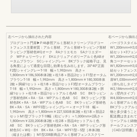
左ページから抽出された内容
右ページから抽出
プログコート門扉▶P.46参照アルミ形材スクリーンプログコー
パーゴラスタイル
トフェンス主要材質：アルミ形材、アルミ形材+ラッピング形材
W1,200mm×H3
ラッピング形材色WQオーク RAクリエモカ SAクリエダー
結セット×3フェ
ク WPチェリーウッド EHエクリュアイボリーアルミ色ABオ
W1,200mm×H
ータムブラウン SCシャイングレー BKブラック縦格子は、見
角コーナーセット
る角度によって適度な目隠し効果を生み出します。20°40°正面
W1,820mm×H3
F2型シャイングレーT-18 幅＝1,992mm 高さ＝
結セットフェンス
1,800mm￥186,500本体2枚＋柱1本＋部品2セットF1型オータム
W1,200mm×
ブラウンT-18 幅＝1,992mm 高さ＝1,800mm￥180,300本体
扉W1,030mm×
2枚＋胴縁1セット＋柱1本＋部品1セットF3型オータムブラウン
（持ち出しタイプ
T-18 幅＝1,992mm 高さ＝1,800mm￥180,300本体2枚＋胴
W2,184mm×H
縁1セット＋柱1本＋部品1セットアルミ色AB SC BKラッピン
ル（壁内タイプ）
グ形材色BK＋RA・SA・WPアルミ色AB SC BKラッピング形
W4,000mm×H
材色BK＋RA・SA・WPアルミ色AB SC BKラッピング形材色
ルミ形材アルミ色
BK＋RA・SA・WPF5型シャイングレー＋オークT-18 幅＝
BKブラックアル
1,992mm 高さ＝1,800mm￥227,500本体2枚＋柱1本＋部品2
物と多少違うこと
セットM1型ブラックT-18幅（柱ピッチ）＝1,000mm×2高さ＝
配送費は含まれて
1,800mm￥220,200本体2枚＋柱2本＋部品4セットアルミ色
リーンアルミ鋳物
AB SC BKラッピング形材色BK＋RA・SA・WPラッピング形
チールフェンスフェ
材色SC＋WQ・EH BK＋RA・SA・WPF1型∼5型［本体2枚
［CAD/説明書］ビジ
（縦または横）］M1型208新商品アルミ形材フェンススクリー