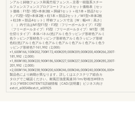
ンアルミ鋳物フェンス和風竹垣フェンス︿京香﹀樹脂系スチー
ルフェンスフェンスプログコートフェンスセット価格表［セッ
ト価格：F1型･3型=本体2枚＋胴縁1セット＋柱1本＋部品1セッ
ト／F2型･5型=本体2枚＋柱1本＋部品2セット／M1型=本体2枚
＋柱2本＋部品4セット］呼称フェンス寸法［W：幅×H：高さ］
（ ）内寸法はM1型F1型・F3型〈フリーポールタイプ〉F2型
〈フリーポールタイプ〉F5型〈フリーポールタイプ〉M1型〈間
仕切りタイプ〉本体パネル(色)アルミ色ラッピング形材色アルミ
色ラッピング形材色ラッピング形材色アルミ色ラッピング形材
色柱(色)アルミ色アルミ色アルミ色アルミ色アルミ色アルミ色ラ
ッピング形材色T-161,992（2,000）
×1,600¥166,100¥202,700¥172,400¥209,000¥209,000¥200,400¥266,200T-
181,992（2,000）
×1,800¥180,300¥220,900¥186,500¥227,500¥227,500¥220,200¥285,200T-
201,992（2,000）
×2,000¥194,300¥238,900¥200,600¥246,000¥246,000¥240,000¥306,000※
製品色により納期が異なります。詳しくはエクステリア総合カ
タログでご確認ください。耐風圧強度風速33.1m/秒相当WEBカ
タログWEBCONTENTS詳細情報［CAD/説明書］ビジネス向け
extct_a00548extct_a00925