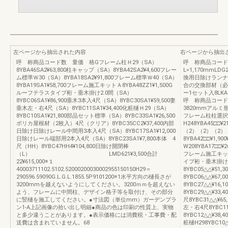
左ページから抽出された内容
右ページから抽出
呼 称商品コード数 量価 格Gフレーム柱Ｈ29（SA）
呼 称商品コード
8YBA46SA2¥63,800柱キャップ（SA）8YBA42SA2¥4,600フレー
L=1,170mmLD
ム標準Ｗ30（SA）8YBA18SA2¥91,800フレーム標準Ｗ40（SA）
換用日除けランナー
8YBA19SA1¥58,700フレーム施工キットＡ8YBA48ZZ1¥1,500G
合の交換部材（必要
ルーフテラスタイプ桁・垂木掛け2.0間（SA）
ー1セット入8LK
8YBC06SA1¥86,900垂木3本入4尺（SA）8YBC30SA1¥59,500妻
呼 称商品コード価
垂木左・右4尺（SA）8YBC11SA1¥34,400化粧樋Ｈ29（SA）
3820mmアルミ
8YBC10SA1¥21,800部品セット標準（SA）8YBC33SA1¥26,500
フレーム柱柱選択
ポリカ屋根材（2枚入）4尺（クリア）8YBC35CC2¥37,400内部
H248YBA45□□¥21
日除け日除けレール中間用3本入4尺（SA）8YBC17SA1¥12,000
（2）（2）（2）
日除けレール端部用2本入4尺（SA）8YBC23SA1¥7,800本体 4
8YBA42□□¥1,9
尺（HH）8YBC47HH4¥104,800日除け開閉棒
W208YBA17□□¥26
（L） LMD621¥3,500合計
フレーム施工キットA
22¥615,000※１
イプ桁・垂木掛け1.0間
40003711102.5102.52000200030002955150150H29＝
8YBC05△△¥51,30
290596.59090G.L.G.L.1855.5P9101200※1水平方向の樋長さが
8YBC06△△¥67,0
3200mmを越えないようにしてください。3200ｍｍを超えない
8YBC27△△¥16,10
よう、フレームに中間柱、デザイン格子等を取付け、その部分
8YBC29△△¥33,40
に竪樋を施工してください。●寸法図（単位mm）ガーデンプラ
尺8YBC31△△¥65,
ン1-A上記画像の拾い出し明細●商品の色は印刷の性質上、実物
左・右4尺8YBC11△
と多少違うことがあります。●表示価格には消費税・工事費・配
8YBC12△△¥38,40
送費は含まれていません。68
粧樋H298YBC10△