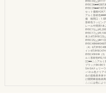
8YBC33△△¥11
8YBC36■■¥28尺
8YBC39■■¥18尺
セット価格H24アル
アルミ形材色¥¥¥
価 格間口：1.5
形材色ラッピング
レール中間用1本入4尺
8YBC15△△¥5,20
8YBC17△△¥9,1
本入4尺8YBC23△△¥
8YBC25△△¥¥1
8YBC48NN¥34
（4）6尺8YBC4
イト4尺8YBC47
8YBC49HH¥（
ルミ形材色¥92,10
□□■■△△アルミ
ブラックBK-BK
SA-SAチェリー
-パネル色クリア-
合の規格表本体サ
け開閉棒規格表商
△△には色により