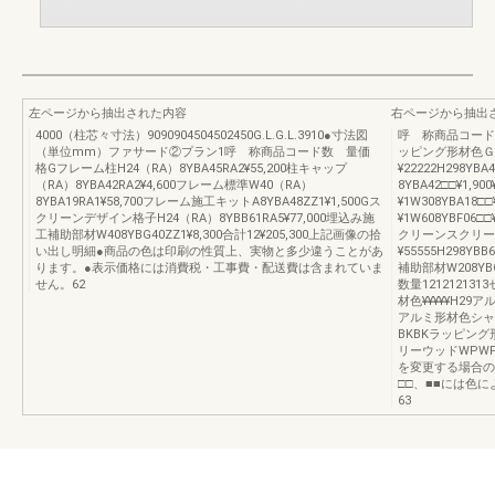
左ページから抽出された内容
右ページから抽出
4000（柱芯々寸法）9090904504502450G.L.G.L.3910●寸法図
呼 称商品コード価
（単位mm）ファサード②プラン1呼 称商品コード数 量価
ッピング形材色Ｇフ
格Gフレーム柱H24（RA）8YBA45RA2¥55,200柱キャップ
¥22222H298
（RA）8YBA42RA2¥4,600フレーム標準W40（RA）
8YBA42□□¥1,9
8YBA19RA1¥58,700フレーム施工キットA8YBA48ZZ1¥1,500Gス
¥1W308YBA18□□
クリーンデザイン格子H24（RA）8YBB61RA5¥77,000埋込み施
¥1W608YBF06
工補助部材W408YBG40ZZ1¥8,300合計12¥205,300上記画像の拾
クリーンスクリーン
い出し明細●商品の色は印刷の性質上、実物と多少違うことがあ
¥55555H298
ります。●表示価格には消費税・工事費・配送費は含まれていま
補助部材W208YBG
せん。62
数量12121213
材色¥¥¥¥¥H29ア
アルミ形材色シャ
BKBKラッピング
リーウッドWPW
を変更する場合の
□□、■■には色
63