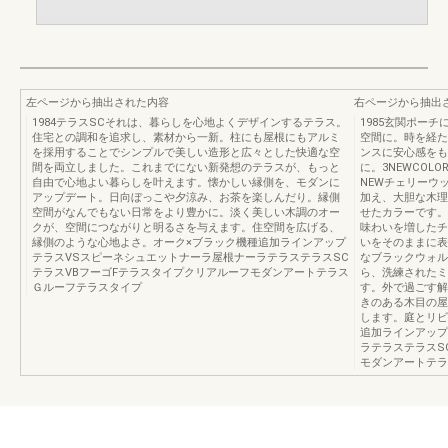
左ページから抽出された内容
右ページから抽出
1984テラスSCそれは、暮らしを心地よくデザインするテラス。
1985玄関ポー
住宅との調和を追求し、素材から一新。柱にも屋根にもアルミ
空間に。時を経た
を採用することでシンプルで美しい造形と広々とした快適な空
ンスに安心感をも
間を両立しました。これまでにない新発想のテラスが、もっと
に。3NEWCOL
自由で心地よい暮らしを叶えます。懐かしい縁側を、モダンに
NEWチェリーウ
アップデート。日向ぼっこや夕涼み、お茶を楽しんだり。縁側
加え、大胆な木理
空間がなんでもない日常をより豊かに。淡く美しい木調のオー
せたカラーです。
クが、空間につながりと明るさを与えます。住空間を広げる、
味わいを増したチ
縁側のような心地よさ。オーク×ブラック機種追加ラインアップ
いをそのままに表
テラスVSスピーネシュエットナーラ屋根ナーラテラステラスSC
なブラックウォル
テラスVBフーゴFテラスタイプクリアルーフモダンアートテラス
ら、洗練されたミ
Ｇルーフテラスタイプ
す。外で過ごす解
きのある木目の屋
します。庭とリビ
追加ラインアップ
ラテラステラスS
モダンアートテラ