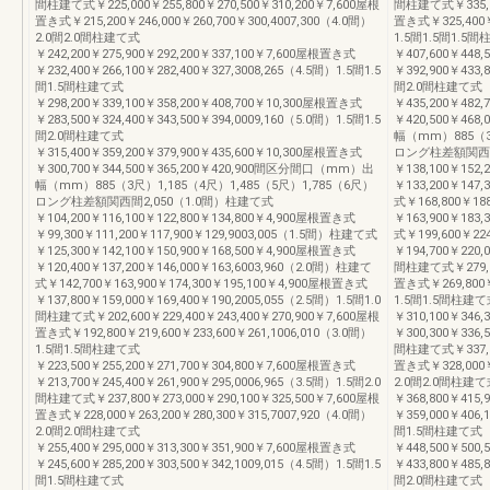
間柱建て式￥225,000￥255,800￥270,500￥310,200￥7,600屋根
間柱建て式￥335,20
置き式￥215,200￥246,000￥260,700￥300,4007,300（4.0間）
置き式￥325,400￥3
2.0間2.0間柱建て式
1.5間1.5間1.5
￥242,200￥275,900￥292,200￥337,100￥7,600屋根置き式
￥407,600￥448
￥232,400￥266,100￥282,400￥327,3008,265（4.5間）1.5間1.5
￥392,900￥433,
間1.5間柱建て式
間2.0間柱建て式
￥298,200￥339,100￥358,200￥408,700￥10,300屋根置き式
￥435,200￥482
￥283,500￥324,400￥343,500￥394,0009,160（5.0間）1.5間1.5
￥420,500￥46
間2.0間柱建て式
幅（mm）885（3尺
￥315,400￥359,200￥379,900￥435,600￥10,300屋根置き式
ロング柱差額関西間
￥300,700￥344,500￥365,200￥420,900間区分間口（mm）出
￥138,100￥152
幅（mm）885（3尺）1,185（4尺）1,485（5尺）1,785（6尺）
￥133,200￥147,
ロング柱差額関西間2,050（1.0間）柱建て式
式￥168,800￥18
￥104,200￥116,100￥122,800￥134,800￥4,900屋根置き式
￥163,900￥183,
￥99,300￥111,200￥117,900￥129,9003,005（1.5間）柱建て式
式￥199,600￥22
￥125,300￥142,100￥150,900￥168,500￥4,900屋根置き式
￥194,700￥220,
￥120,400￥137,200￥146,000￥163,6003,960（2.0間）柱建て
間柱建て式￥279,60
式￥142,700￥163,900￥174,300￥195,100￥4,900屋根置き式
置き式￥269,800￥3
￥137,800￥159,000￥169,400￥190,2005,055（2.5間）1.5間1.0
1.5間1.5間柱建て
間柱建て式￥202,600￥229,400￥243,400￥270,900￥7,600屋根
￥310,100￥346
置き式￥192,800￥219,600￥233,600￥261,1006,010（3.0間）
￥300,300￥336,
1.5間1.5間柱建て式
間柱建て式￥337,80
￥223,500￥255,200￥271,700￥304,800￥7,600屋根置き式
置き式￥328,000￥3
￥213,700￥245,400￥261,900￥295,0006,965（3.5間）1.5間2.0
2.0間2.0間柱建て
間柱建て式￥237,800￥273,000￥290,100￥325,500￥7,600屋根
￥368,800￥415
置き式￥228,000￥263,200￥280,300￥315,7007,920（4.0間）
￥359,000￥406,
2.0間2.0間柱建て式
間1.5間柱建て式
￥255,400￥295,000￥313,300￥351,900￥7,600屋根置き式
￥448,500￥500
￥245,600￥285,200￥303,500￥342,1009,015（4.5間）1.5間1.5
￥433,800￥485,
間1.5間柱建て式
間2.0間柱建て式