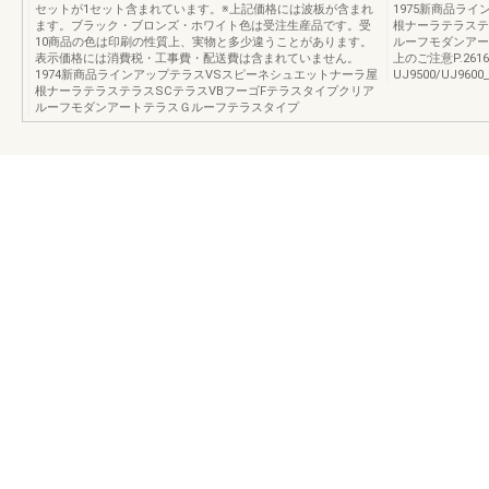
セットが1セット含まれています。※上記価格には波板が含まれ
1975新商品ラ
ます。ブラック・ブロンズ・ホワイト色は受注生産品です。受
根ナーラテラステ
10商品の色は印刷の性質上、実物と多少違うことがあります。
ルーフモダンアー
表示価格には消費税・工事費・配送費は含まれていません。
上のご注意P.26
1974新商品ラインアップテラスVSスピーネシュエットナーラ屋
UJ9500/UJ9600_
根ナーラテラステラスSCテラスVBフーゴFテラスタイプクリア
ルーフモダンアートテラスＧルーフテラスタイプ