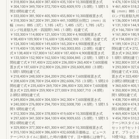
￥318,800￥364,400￥387,400￥435,100￥10,300屋根置き式
￥476,100￥532
￥304,100￥349,700￥372,700￥420,4009,970（5.0間）1.5間1.5
￥461,400￥51
間2.0間柱建て式
幅（mm）885（3尺
￥333,000￥381,900￥405,900￥455,800￥10,300屋根置き式
ロング柱差額九州・
￥318,300￥367,200￥391,200￥441,100間区分間口（mm）出
￥136,000￥149
幅（mm）885（3尺）1,185（4尺）1,485（5尺）1,785（6尺）
￥131,100￥144,
ロング柱差額九州・四国間1,945（1.0間）柱建て式
式￥166,700￥18
￥103,300￥114,800￥121,500￥133,300￥4,900屋根置き式
￥161,800￥180,
￥98,400￥109,900￥116,600￥128,4002,900（1.5間）柱建て式
式￥194,000￥21
￥124,300￥140,800￥149,600￥165,200￥4,900屋根置き式
￥189,100￥212,
￥119,400￥135,900￥144,700￥160,3003,855（2.0間）柱建て
間柱建て式￥272,10
式￥138,400￥157,800￥167,400￥187,400￥4,900屋根置き式
置き式￥262,300￥2
￥133,500￥152,900￥162,500￥182,5004,845（2.5間）1.5間1.0
1.5間1.5間柱建て
間柱建て式￥197,400￥222,600￥236,000￥260,400￥7,600屋根
￥302,800￥337
置き式￥187,600￥212,800￥226,200￥250,6005,800（3.0間）
￥293,000￥327,
1.5間1.5間柱建て式
間柱建て式￥333,20
￥218,400￥248,500￥264,200￥292,400￥7,600屋根置き式
置き式￥323,400￥3
￥208,600￥238,700￥254,400￥282,6006,755（3.5間）1.5間2.0
2.0間2.0間柱建て
間柱建て式￥235,600￥269,700￥286,800￥320,300￥7,600屋根
￥360,600￥405
置き式￥225,800￥259,900￥277,000￥310,5007,710（4.0間）
￥350,800￥395,
2.0間2.0間柱建て式
間1.5間柱建て式
￥249,800￥286,600￥304,500￥342,300￥7,600屋根置き式
￥438,700￥489
￥240,000￥276,800￥294,700￥332,5008,700（4.5間）1.5間1.5
￥424,000￥474,
間1.5間柱建て式
間2.0間柱建て式
￥312,300￥356,200￥378,800￥419,600￥10,300屋根置き式
￥469,400￥524
￥297,600￥341,500￥364,100￥404,9009,655（5.0間）1.5間1.5
￥454,700￥51
間2.0間柱建て式
テージHスタイル
￥329,800￥377,300￥401,300￥447,300￥10,300屋根置き式
セットが1セット
￥315,100￥362,600￥386,600￥432,600表示価格は、ビュース
ます。ブラック・
テージHスタイルに接続した時の価格です。注※価格には物干し
10受10は、受