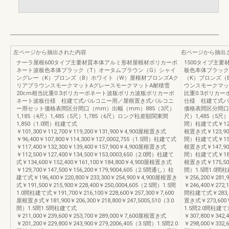
左ページから抽出された内容
右ページから抽出
ナーラ屋根600タイプ主要材質本体アルミ形材屋根材ポリカーボ
1500タイプ主
ネート波板色本体ブラック（T）オータムブラウン（G）シャイ
板色本体ブラック
ングレー（K）ブロンズ（B）ホワイト（W）屋根材ブロンズAク
（K）ブロンズ（
リアブラウンスモークマットAグレースモークマットA耐積雪
ウンスモークマッ
20cm相当比重0.3ポリカーボネート波板ポリカ波板ポリカーボ
比重0.3ポリカ
ネート波板仕様 柱建て式バルコニー用／屋根置き式バルコニ
仕様 柱建て式バ
ー用セット価格表間区分間口（mm）出幅（mm）885（3尺）
価格表間区分間口（
1,185（4尺）1,485（5尺）1,785（6尺）ロング柱差額関東間
尺）1,485（5尺
1,850（1.0間）柱建て式
間）柱建て式￥128,8
￥101,300￥112,700￥119,200￥131,900￥4,900屋根置き式
根置き式￥123,900￥
￥96,400￥107,800￥114,300￥127,0002,755（1.5間）柱建て式
間）柱建て式￥152,8
￥117,400￥132,300￥139,400￥157,900￥4,900屋根置き式
根置き式￥147,900￥
￥112,500￥127,400￥134,500￥153,0003,650（2.0間）柱建て
間）柱建て式￥180,4
式￥134,600￥152,400￥161,100￥184,800￥4,900屋根置き式
根置き式￥175,500￥
￥129,700￥147,500￥156,200￥179,9004,605（2.5間通し）柱
間）1.5間1.0間
建て式￥196,400￥220,800￥233,300￥254,900￥4,900屋根置き
￥256,200￥281
式￥191,500￥215,900￥228,400￥250,0004,605（2.5間）1.5間
￥246,400￥272,
1.0間柱建て式￥191,700￥216,100￥228,600￥257,300￥7,600
間柱建て式￥283,40
屋根置き式￥181,900￥206,300￥218,800￥247,5005,510（3.0
置き式￥273,600￥3
間）1.5間1.5間柱建て式
1.5間2.0間柱建て
￥211,000￥239,600￥253,700￥289,000￥7,600屋根置き式
￥307,800￥342
￥201,200￥229,800￥243,900￥279,2006,405（3.5間）1.5間2.0
￥298,000￥332,