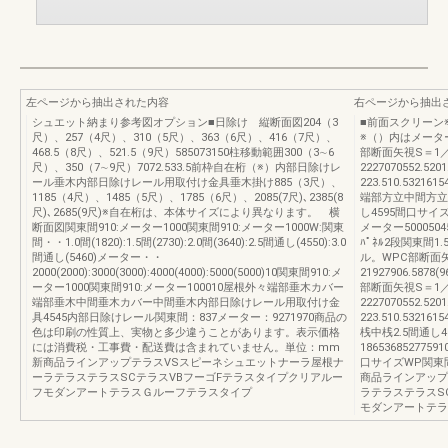
左ページから抽出された内容
右ページから抽出
シュエット納まり参考図オプション■日除け 縦断面図204（3
■前面スクリーン※
尺）、257（4尺）、310（5尺）、363（6尺）、416（7尺）、
※（）内はメータ
468.5（8尺）、521.5（9尺）585073150柱移動範囲300（3∼6
部断面矢視S＝1／
尺）、350（7∼9尺）7072.533.5前枠自在桁（※）内部日除けレ
2227070552.5
ール垂木内部日除けレール用取付け金具垂木掛け885（3尺）、
223.510.5321615
1185（4尺）、1485（5尺）、1785（6尺）、2085(7尺)､2385(8
端部方立中間方立桟
尺)､2685(9尺)※自在桁は、本体サイズにより異なります。 横
し4595間口サイズ1
断面図関東間910:メーター1000関東間910:メーター1000W:関東
メーター50005045
間・・1.0間(1820):1.5間(2730):2.0間(3640):2.5間通し(4550):3.0
ﾊﾟﾈﾙ2段関東間
間通し(5460)メーター・・
ル。WPC部断面矢
2000(2000):3000(3000):4000(4000):5000(5000)10関東間910:メ
21927906.5878(9
ーター1000関東間910:メーター100010屋根外々端部垂木カバー
部断面矢視S＝1／2
端部垂木中間垂木カバー中間垂木内部日除けレール用取付け金
2227070552.5
具4545内部日除けレール関東間：837メーター：9271970商品の
223.510.532
色は印刷の性質上、実物と多少違うことがあります。表示価格
桟中桟2.5間通し459
には消費税・工事費・配送費は含まれていません。単位：mm
18653685277591
新商品ラインアップテラスVSスピーネシュエットナーラ屋根ナ
口サイズWP関東
ーラテラステラスSCテラスVBフーゴFテラスタイプクリアルー
商品ラインアップ
フモダンアートテラスＧルーフテラスタイプ
ラテラステラスS
モダンアートテラ