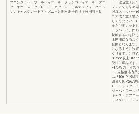
ブロンジェバトワールヴィア・ル・クラシコヴィア・ル・デコ
ー・埋込施工用50角
アーキキャストアプローチミオアプローチルナラフィーネコラ
ェンス切り詰め端部カ
ゾンキャスグレードディズニー外開き用持送り交換用汎用錠
照扉ストッパー¥6
コア抜き施工後の
してください。●
ルを現場カットし
トッパーは、門扉
接触するのを防ぐ
上内側になるよう
原因となります。
になるように設置
なります。）埋込
80mm以上102
受注生産品です。
FT型W09サイズ
193規格価格表
UJ8400_P.19
納まり図P.26
ローシャスアルミ
ジェバトワールヴ
キャストアプロー
ャスグレードディ