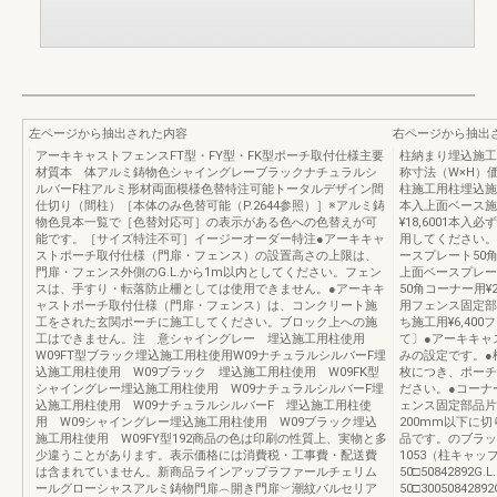
左ページから抽出された内容
右ページから抽出
アーキキャストフェンスFT型・FY型・FK型ポーチ取付仕様主要
柱納まり埋込施
材質本 体アルミ鋳物色シャイングレーブラックナチュラルシ
称寸法（W×H）価 格
ルバーF柱アルミ形材両面模様色替特注可能トータルデザイン間
柱施工用柱埋込施工用
仕切り（間柱）［本体のみ色替可能（P.2644参照）］※アルミ鋳
本入上面ベース施
物色見本一覧で［色替対応可］の表示がある色への色替えが可
¥18,6001本
能です。［サイズ特注不可］イージーオーダー特注●アーキキャ
用してください。コ
ストポーチ取付仕様（門扉・フェンス）の設置高さの上限は、
ースプレート50
門扉・フェンス外側のG.L.から1m以内としてください。フェン
上面ベースプレート
スは、手すり・転落防止柵としては使用できません。●アーキキ
50角コーナー用¥
ャストポーチ取付仕様（門扉・フェンス）は、コンクリート施
用フェンス固定部
工をされた玄関ポーチに施工してください。ブロック上への施
ち施工用¥6,40
工はできません。注 意シャイングレー 埋込施工用柱使用
て〕●アーキキャ
W09FT型ブラック埋込施工用柱使用W09ナチュラルシルバーF埋
みの設定です。●
込施工用柱使用 W09ブラック 埋込施工用柱使用 W09FK型
枚につき、ポーチ
シャイングレー埋込施工用柱使用 W09ナチュラルシルバーF埋
ださい。●コーナ
込施工用柱使用 W09ナチュラルシルバーF 埋込施工用柱使
ェンス固定部品片
用 W09シャイングレー埋込施工用柱使用 W09ブラック埋込
200mm以下に
施工用柱使用 W09FY型192商品の色は印刷の性質上、実物と多
品です。のブラッ
少違うことがあります。表示価格には消費税・工事費・配送費
1053（柱キャ
は含まれていません。新商品ラインアップラファールチェリム
50□50842892
ールグローシャスアルミ鋳物門扉︵開き門扉︶潮紋バルセリア
50□3005084