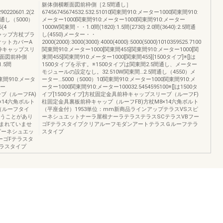
躯体側横断面図前枠側［2.5間通し］
90220601.2(2
67456745674532.532.51010関東間910:メーター1000関東間910:
5間通し（5000）
メーター1000関東間910:メーター1000関東間910:メーター
5(4
1000W関東間・・1.0間(1820):1.5間(2730):2.0間(3640):2.5間通
キャップ方杖ブラ
し(4550)メーター・・
ケットカバーA
2000(2000):3000(3000):4000(4000):5000(5000)1010359525.7100
枠キャップスリ
関東間910:メーター1000[関東間455]関東間910:メーター1000[関
断面図前枠側
東間455]関東間910:メーター1000[関東間455][1500タイプ]※[]は
1.5間
1500タイプを示す。※1500タイプは関東間2.5間通し、メーター
モジュールの設定なし。32.510W関東間…2.5間通し（4550）メ
関東間910:メータ
ーター…5000（5000）10関東間910:メーター1000関東間910:メ
ター
ーター1000関東間910:メーター100032.5454595100※[]は1500タ
ーブ（ルーフFA)
イプ[1500タイプ]方杖固定金具前枠キャップスリーブ（ルーフF)
×14六角ボルト
柱固定金具裏板前枠キャップ（ルーフFB)方杖M8×14六角ボルト
（ルーフタイ
（平座金付）1953単位：mm新商品ラインアップテラスVSスピ
違うことがあり
ーネシュエットナーラ屋根ナーラテラステラスSCテラスVBフー
まれていませ
ゴFテラスタイプクリアルーフモダンアートテラスＧルーフテラ
ピーネシュエッ
スタイプ
ーゴFテラスタ
ラスタイプ