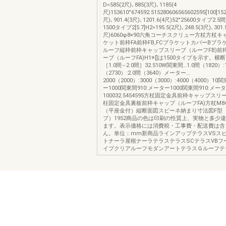
D=585(2尺)､885(3尺)､1185(4
尺)153610°674592.515280606565602595[100]152
尺)､901.4(3尺)､1201.6(4尺)52°25600タイプ2.
1500タイプ2[5.7]H2=195.5(2尺)､248.5(3尺)､301.
尺)6060φ8×90六角コーチスクリュー方杖方杖
ケット前枠FA前枠FB,FCブラケットカバーBブラ
ルーフ縦枠前枠キャップスリーブ（ルーフFB)前
ーブ（ルーフFA)H1※[]は1500タイプを示す。横
［1.0間∼2.0間］32.510W関東間…1.0間（1820）:
（2730）:2.0間（3640）メーター…
2000（2000）:3000（3000）:4000（4000）10
ー1000関東間910:メーター1000関東間910:メー
100032.5454595方杖固定金具前枠キャップスリ
柱固定金具裏板前枠キャップ（ルーフFA)方杖M8
（平座金付）縦断面図スピーネ納まり寸法図F型
プ）1952商品の色は印刷の性質上、実物と多少
ます。表示価格には消費税・工事費・配送費は含
ん。単位：mm新商品ラインアップテラスVSス
トナーラ屋根ナーラテラステラスSCテラスVBフ
イプクリアルーフモダンアートテラスＧルーフテ