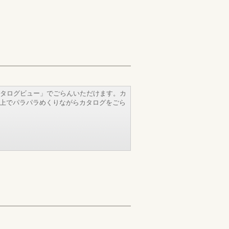
タログビュー」でごらんいただけます。カ
b上でパラパラめくりながらカタログをごら