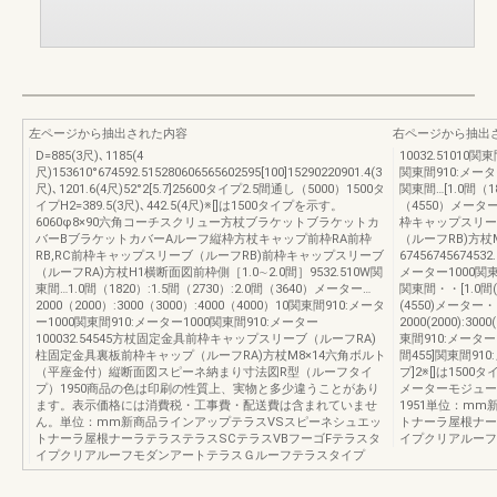
左ページから抽出された内容
右ページから抽出
D=885(3尺)､1185(4
10032.51010
尺)153610°674592.515280606565602595[100]15290220901.4(3
関東間910:メーター
尺)､1201.6(4尺)52°2[5.7]25600タイプ2.5間通し（5000）1500タ
関東間…[1.0間（18
イプH2=389.5(3尺)､442.5(4尺)※[]は1500タイプを示す。
（4550）メーター
6060φ8×90六角コーチスクリュー方杖ブラケットブラケットカ
枠キャップスリー
バーBブラケットカバーAルーフ縦枠方杖キャップ前枠RA前枠
（ルーフRB)方杖
RB,RC前枠キャップスリーブ（ルーフRB)前枠キャップスリーブ
674567456745
（ルーフRA)方杖H1横断面図前枠側［1.0∼2.0間］9532.510W関
メーター1000関東
東間…1.0間（1820）:1.5間（2730）:2.0間（3640）メーター…
関東間・・[1.0間(18
2000（2000）:3000（3000）:4000（4000）10関東間910:メータ
(4550)メーター
ー1000関東間910:メーター1000関東間910:メーター
2000(2000):3000
100032.54545方杖固定金具前枠キャップスリーブ（ルーフRA)
東間910:メーター1
柱固定金具裏板前枠キャップ（ルーフRA)方杖M8×14六角ボルト
間455]関東間910:
（平座金付）縦断面図スピーネ納まり寸法図R型（ルーフタイ
プ]2※[]は150
プ）1950商品の色は印刷の性質上、実物と多少違うことがあり
メーターモジュー
ます。表示価格には消費税・工事費・配送費は含まれていませ
1951単位：m
ん。単位：mm新商品ラインアップテラスVSスピーネシュエッ
トナーラ屋根ナー
トナーラ屋根ナーラテラステラスSCテラスVBフーゴFテラスタ
イプクリアルーフ
イプクリアルーフモダンアートテラスＧルーフテラスタイプ