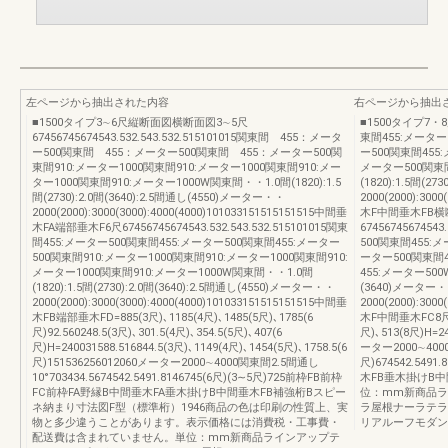
左ページから抽出された内容
右ページから抽出
■1500タイプ3∼6尺縦断面図横断面図3∼5尺
■1500タイプ7・8尺6
67456745674543.532.543.532.515101015関東間 455：メータ
東間455:メーター
ー500関東間 455：メーター500関東間 455：メーター500関
ー500関東間455
東間910:メーター1000関東間910:メーター1000関東間910:メー
メーター500関東間
ター1000関東間910:メーター1000W関東間・・1.0間(1820):1.5
(1820):1.5間(2
間(2730):2.0間(3640):2.5間通し(4550)メーター・・
2000(2000):30
2000(2000):3000(3000):4000(4000)101033151515151515中間垂
木F中間垂木FB横
木FA端部垂木F6尺67456745674543.532.543.532.515101015関東
6745674567454
間455:メーター500関東間455:メーター500関東間455:メーター
500関東間455:
500関東間910:メーター1000関東間910:メーター1000関東間910:
ーター500関東間4
メーター1000関東間910:メーター1000W関東間・・1.0間
455:メーター500W
(1820):1.5間(2730):2.0間(3640):2.5間通し(4550)メーター・・
(3640)メーター
2000(2000):3000(3000):4000(4000)101033151515151515中間垂
2000(2000):30
木FB端部垂木FD=885(3尺)､1185(4尺)､1485(5尺)､1785(6
木F中間垂木FC8尺縦断
尺)92.560248.5(3尺)､301.5(4尺)､354.5(5尺)､407(6
尺)､513(8尺)H=24
尺)H=240031588.516844.5(3尺)､1149(4尺)､1454(5尺)､1758.5(6
ーター2000∼40001
尺)151536256012060メーター2000∼4000関東間2.5間通し
尺)674542.549
10°703434.5674542.5491.8146745(6尺)(3∼5尺)725前枠FB前枠
木FB垂木掛けB中
FC前枠FA野縁B中間垂木FA垂木掛けB中間垂木FB補強桁Bスピー
位：mm新商品ラ
ネ納まり寸法図F型（標準桁）1946商品の色は印刷の性質上、実
ラ屋根ナーラテラ
物と多少違うことがあります。表示価格には消費税・工事費・
リアルーフモダン
配送費は含まれていません。単位：mm新商品ラインアップテ