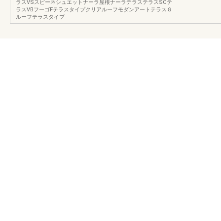
ラスVSスピーネシュエットナーラ屋根ナーラテラステラスSCテ
ラスVBフーゴFテラスタイプクリアルーフモダンアートテラスＧ
ルーフテラスタイプ