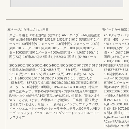
左ページから抽出された内容
右ページから抽出
スピーネ納まり寸法図R型（標準桁）■600タイプ3∼6尺縦断面図
■600タイプ7・8尺67
横断面図67456745674543.532.543.532.515101015関東間910:メ
東間 455：メー
ーター1000関東間910:メーター1000関東間910:メーター1000関
455：メーター50
東間910:メーター1000関東間910:メーター1000関東間910:メー
1000関東間910
ター1000関東間910:メーター1000W関東間・・1.0間(1820):1.5
間・・1.0間(1820):
間(2730):2.0間(3640):2.5間通し(4550):3.0間通し(5460)メータ
間通し(5460)メ
ー・・
2000(2000):3000
2000(2000):3000(3000):4000(4000):5000(5000)101033151515151515
中間垂木RA端部
中間垂木RA端部垂木R70D=885(3尺)､1185(4尺)､1485(5尺)､
6745674567454
1785(6尺)92.560389.5(3尺)､442.5(4尺)､495.5(5尺)､548.5(6
500関東間455:
尺)H=240030588.51615153635°R500923.5(3尺)､1228(4尺)､
ーター1000関東間
1533(5尺)､1837.5(6尺)34.534507256025608560関東間2.5間通し
東間910:メーター10
メーター5000関東間3.0間通し10°674542.5491.814※はH寸法の
間(3640):2.5間
基準位置を示す。前枠RA前枠RB前枠RC前枠RA野縁A中間垂木
2000(2000):3000
RA垂木掛けA補強桁A1934商品の色は印刷の性質上、実物と多少
中間垂木RB端部垂木R
違うことがあります。表示価格には消費税・工事費・配送費は
尺)92.560601.5(7
含まれていません。単位：mm新商品ラインアップテラスVSス
尺)H=240031588.
ピーネシュエットナーラ屋根ナーラテラステラスSCテラスVBフ
尺)34.5345072
ーゴFテラスタイプクリアルーフモダンアートテラスＧルーフテ
東間3.0間通し10°8
ラスタイプ
尺)674542.5
RC前枠RA野縁A
RA補強桁A19