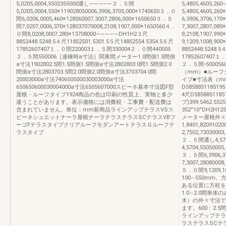
5,0205,0004,5502355000通し―――――２．５間
5,4805,4605,
5,0205,0004,550※119028050006,3906,3705,000※1740650３．０
5,4805,4605,26
間6,0206,0005,460※128060007,3007,2806,000※1650650３．５
6,3906,3706,17
間7,0207,0006,370※128037070008,2108,1907,000※1650560４．
7,3007,2807,08
０間8,0208,0007,280※13708000―――――DH1H2３尺
8,2108,1907,99
8852448.5248.5４尺11852501.5301.5５尺14852554.5354.5６尺
9,1209,1008,90
17852607407１．０間220003１．５間330004２．０間440005
8852448.5248.5
２．５間550006［連棟時a寸法］関東間メーター1.0間側1.5間側
17852607407１
a寸法1902802.5間1.5間側1.5間側a寸法2802803.0間1.5間側2.0
２．５間•500056
間側a寸法2803703.5間2.0間側2.0間側a寸法3703704.0間
（mm）■ルーフタイ
20003000a寸法740650500030003000a寸法
イプ■寸法表（m
650650600030004000a寸法6505607000スピーネ基本寸法図F型
D5858851185195
屋根・ルーフタイプ1924商品の色は印刷の性質上、実物と多少
4尺D58588511851
違うことがあります。表示価格には消費税・工事費・配送費は
プ)399.5462.55
含まれていません。単位：mm新商品ラインアップテラスVSス
352°10°DH2H1
ピーネシュエットナーラ屋根ナーラテラステラスSCテラスVBフ
メーター屋根外々
ーゴFテラスタイプクリアルーフモダンアートテラスＧルーフテ
1,8401,8209102
ラスタイプ
2,7502,7303000
２．５間通し4,5704
4,5704,5505000
３．５間6,3906,3
7,3007,2808000
５．０間9,1209,
100∼550m
ある位置に方杖を
1.0∼2.0間単
木）の外々寸法で
ます。600：2.5
ラインアップテラ
ラステラスSCテ