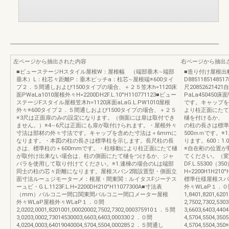
左ページから抽出された内容
右ページから抽出
■ビューステージHスタイル屋根W：屋根幅 （端部垂木∼端部
■造り付け屋根出幅
垂木）L：柱芯々距離P：垂木ピッチa：柱芯∼屋根端※600タイ
D8851185148517
プ２．５間通しおよび1500タイプの場合、＋２５笠木h=1120床
尺20852621
面PWaLa1010屋根外々H=2200DH2F.L.10°H110771123■ビュー
PaLa45045
ステージFスタイル屋根笠木h=1120床面aLaG.L.PW1010屋根
です。キャップを
外々※600タイプ２．５間通しおよび1500タイプの場合、＋２５
より柱正面にたて
※3尺は正面扉のみの設定になります。（側面には扉は取付でき
樋を付けるか、 
ません。）※4∼6尺は正面にも扉が取付けられます。・屋根外々
の柱の長さは標準
寸法は部材の外々寸法です。キャップを含めた寸法は＋6mmに
500ｍｍです。
なります。・本図の柱の長さは標準柱を示します。長尺柱の長
ります。600：1
さは、標準柱の＋600mmです。・柱移動により柱正面にたて樋
※自在桁の位置が
が取付け出来ない場合は、柱の側面にたて樋をつけるか、ジャ
てください。（変
バラを使用して取り付けてください。※1.連棟の場合のLは端部
DF.L.55300（3
同士の柱の芯々距離になります。屋根スパン2階設置型・側面立
H=2200H1H210°H
面寸法ルーュジモーターメ：根屋・間東関：ルイタスFジーテス
標準仕様屋根スパ
ーュビ・G.L.1123F.L.H=2200DH210°H11077300A■寸法表
外々WLaP１．０
（mm）バルコニー間口関東間バルコニー間口メーター屋根
1,8401,8201,62
外々WLaP屋根外々WLaP１．０間
2,7502,7302,53
2,0202,0001,8201001,00020002,7502,7302,000375910１．５間
3,6603,6403,4
3,0203,0002,73014530003,6603,6403,000330２．０間
4,5704,5504,3
4,0204,0003,64019040004,5704,5504,000285２．５間通し
4,5704,5504,3