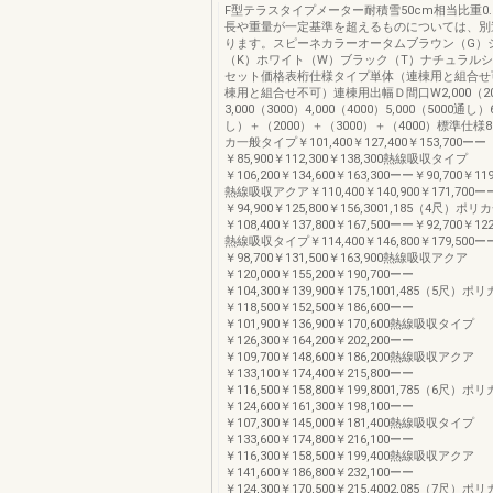
F型テラスタイプメーター耐積雪50cm相当比重0.3
長や重量が一定基準を超えるものについては、別
ります。スピーネカラーオータムブラウン（G）
（K）ホワイト（W）ブラック（T）ナチュラルシ
セット価格表桁仕様タイプ単体（連棟用と組合せ
棟用と組合せ不可）連棟用出幅Ｄ間口W2,000（20
3,000（3000）4,000（4000）5,000（5000通し）
し）＋（2000）＋（3000）＋（4000）標準仕様
カ一般タイプ￥101,400￥127,400￥153,700ーー
￥85,900￥112,300￥138,300熱線吸収タイプ
￥106,200￥134,600￥163,300ーー￥90,700￥119
熱線吸収アクア￥110,400￥140,900￥171,700ー
￥94,900￥125,800￥156,3001,185（4尺）
￥108,400￥137,800￥167,500ーー￥92,700￥122
熱線吸収タイプ￥114,400￥146,800￥179,500ー
￥98,700￥131,500￥163,900熱線吸収アクア
￥120,000￥155,200￥190,700ーー
￥104,300￥139,900￥175,1001,485（5尺
￥118,500￥152,500￥186,600ーー
￥101,900￥136,900￥170,600熱線吸収タイプ
￥126,300￥164,200￥202,200ーー
￥109,700￥148,600￥186,200熱線吸収アクア
￥133,100￥174,400￥215,800ーー
￥116,500￥158,800￥199,8001,785（6尺
￥124,600￥161,300￥198,100ーー
￥107,300￥145,000￥181,400熱線吸収タイプ
￥133,600￥174,800￥216,100ーー
￥116,300￥158,500￥199,400熱線吸収アクア
￥141,600￥186,800￥232,100ーー
￥124,300￥170,500￥215,4002,085（7尺