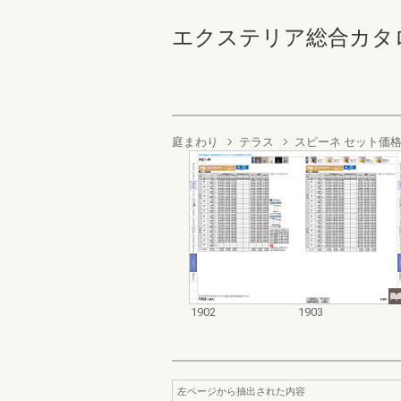
エクステリア総合カタログ2022
庭まわり
テラス
スピーネ セット価
1902
1903
左ページから抽出された内容