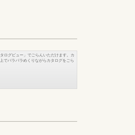
タログビュー」でごらんいただけます。カ
b上でパラパラめくりながらカタログをごら