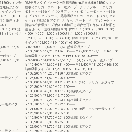
1500タイプ全
R型テラスタイプメーター耐積雪50cm相当比重0.31500タイプ
途運賃がかか
屋根材ポリカーボネート一般タイプ（クリアブルー）ポリカー
シャイングレー
ボネート一般タイプ（クリアマット）ポリカーボネート一般タ
ルバー（D）■
イプ（クリアブラウン）熱線吸収ポリカーボネート（クリアマ
可）単体（連
ットS）熱線吸収アクアポリカーボネート（クリアS）■セット
00）
価格表桁仕様タイプ単体（連棟用と組合せ可）単体（連棟用と
6,000（6000通
組合せ不可）連棟用出幅Ｄ間口W2,000（2000）3,000（3000）
885（3尺）ポリ
4,000（4000）5,000（5000通し）6,000（6000通し）＋
（2000）＋（3000）＋（4000）標準仕様885（3尺）ポリカ一般
タイプ￥102,900￥134,100￥165,900ーー
,500￥147,900
￥87,400￥119,000￥150,500熱線吸収タイプ
ー
￥108,300￥142,200￥176,700ーー￥92,800￥127,100￥161,300
ポリカ一般タイプ
熱線吸収アクア￥112,900￥149,100￥185,900ーー
,500￥151,900
￥97,400￥134,000￥170,5001,185（4尺）ポリカ一般タイプ
ー
￥110,400￥145,600￥181,400ーー￥95,400￥131,000￥166,500
熱線吸収タイプ￥117,200￥155,800￥195,000ーー
￥102,200￥141,200￥180,100熱線吸収アクア
）ポリカ一般タイプ
￥123,000￥164,500￥206,600ーー
￥108,000￥149,900￥191,7001,485（5尺）ポリカ一般タイプ
￥120,300￥160,600￥201,300ーー
￥105,600￥146,900￥187,200熱線吸収タイプ
￥128,500￥172,900￥217,700ーー
￥113,800￥159,200￥203,600熱線吸収アクア
）ポリカ一般タイプ
￥135,700￥183,700￥232,100ーー
￥121,000￥170,000￥218,0001,785（6尺）ポリカ一般タイプ
￥126,900￥170,800￥215,100ーー
￥112,800￥157,700￥201,600熱線吸収タイプ
￥136,900￥185,800￥235,100ーー
￥122,800￥172,700￥221,600熱線吸収アクア
）ポリカ一般タイプ
￥145,700￥199,000￥252,700ーー