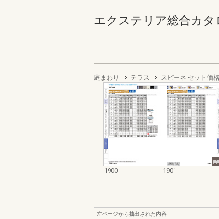
エクステリア総合カタログ2022
庭まわり
テラス
スピーネ セット価
1900
1901
左ページから抽出された内容