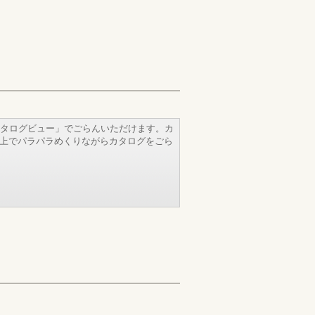
タログビュー」でごらんいただけます。カ
b上でパラパラめくりながらカタログをごら