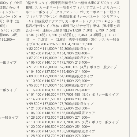
500タイプ全長
R型テラスタイプ関東間耐積雪50cm相当比重0.31500タイプ屋
運賃がかかり
根材ポリカーボネート一般タイプ（クリアブルー）ポリカーボ
ャイングレー
ネート一般タイプ（クリアマット）ポリカーボネート一般タイ
ルバー（D）■
プ（クリアブラウン）熱線吸収ポリカーボネート（クリアマッ
可）単体（連
トS）熱線吸収アクアポリカーボネート（クリアS）■セット価
0間）
格表桁仕様タイプ単体（連棟用と組合せ可）単体（連棟用と組
5,460（3.0間
合せ不可）連棟用出幅Ｄ間口W1,820（1.0間）2,730（1.5間）
様885（3尺）
3,640（2.0間）4,550（2.5間通し）5,460（3.0間通し）＋（1.0
96,200ー
間）＋（1.5間）＋（2.0間）標準仕様885（3尺）ポリカ一般タ
イプ￥97,700￥126,600￥154,700￥195,900ー
￥82,200￥111,500￥139,300熱線吸収タイプ
￥102,700￥134,100￥164,700￥208,400ー
￥87,200￥119,000￥149,300熱線吸収アクア
ポリカ一般タイプ
￥106,700￥140,100￥172,700￥218,400ー
￥91,200￥125,000￥157,3001,185（4尺）ポリカ一般タイプ
￥104,800￥137,500￥169,400￥214,400ー
￥89,800￥122,900￥154,500熱線吸収タイプ
￥110,800￥146,500￥181,400￥229,400ー
￥95,800￥131,900￥166,500熱線吸収アクア
ポリカ一般タイプ
￥116,400￥154,900￥192,600￥243,400ー
￥101,400￥140,300￥177,7001,485（5尺）ポリカ一般タイプ
￥114,200￥151,500￥187,800￥239,500ー
￥99,500￥137,800￥173,700熱線吸収タイプ
￥121,600￥162,600￥202,600￥258,000ー
￥106,900￥148,900￥188,500熱線吸収アクア
）ポリカ一般タイプ
￥128,200￥172,500￥215,800￥274,500ー
￥113,500￥158,800￥201,7001,785（6尺）ポリカ一般タイプ
￥120,000￥160,500￥200,000￥254,900ー
￥105,900￥147,400￥186,500熱線吸収タイプ
￥128,800￥173,700￥217,600￥276,900ー