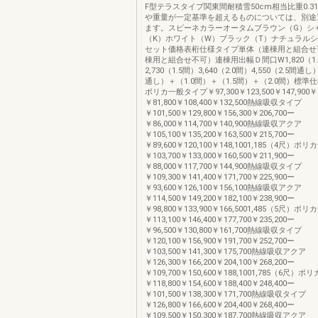
F型テラスタイプ関東間耐積雪50cm相当比重0.31
や重量が一定基準を超えるものについては、別途
ます。スピーネカラーオータムブラウン（G）シ
（K）ホワイト（W）ブラック（T）ナチュラルシ
セット価格表桁仕様タイプ単体（連棟用と組合せ
棟用と組合せ不可）連棟用出幅Ｄ間口W1,820（1.
2,730（1.5間）3,640（2.0間）4,550（2.5間通し）
通し）＋（1.0間）＋（1.5間）＋（2.0間）標準仕
ポリカ一般タイプ￥97,300￥123,500￥147,900￥1
￥81,800￥108,400￥132,500熱線吸収タイプ
￥101,500￥129,800￥156,300￥206,700ー
￥86,000￥114,700￥140,900熱線吸収アクア
￥105,100￥135,200￥163,500￥215,700ー
￥89,600￥120,100￥148,1001,185（4尺）
￥103,700￥133,000￥160,500￥211,900ー
￥88,000￥117,700￥144,900熱線吸収タイプ
￥109,300￥141,400￥171,700￥225,900ー
￥93,600￥126,100￥156,100熱線吸収アクア
￥114,500￥149,200￥182,100￥238,900ー
￥98,800￥133,900￥166,5001,485（5尺）
￥113,100￥146,400￥177,700￥235,200ー
￥96,500￥130,800￥161,700熱線吸収タイプ
￥120,100￥156,900￥191,700￥252,700ー
￥103,500￥141,300￥175,700熱線吸収アクア
￥126,300￥166,200￥204,100￥268,200ー
￥109,700￥150,600￥188,1001,785（6尺
￥118,800￥154,600￥188,400￥248,400ー
￥101,500￥138,300￥171,700熱線吸収タイプ
￥126,800￥166,600￥204,400￥268,400ー
￥109,500￥150,300￥187,700熱線吸収アクア