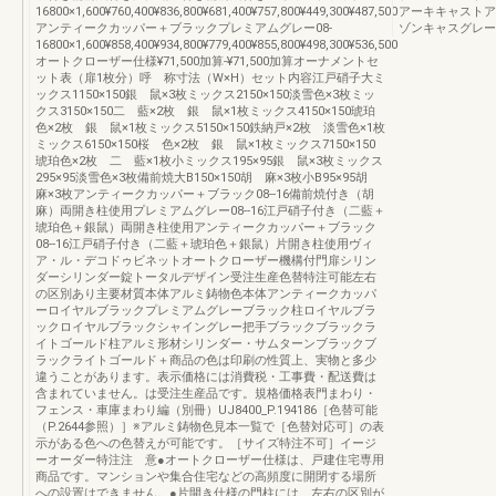
16800×1,600¥760,400¥836,800¥681,400¥757,800¥449,300¥487,500
アーキキャストア
アンティークカッパー＋ブラックプレミアムグレー08-
ゾンキャスグレー
16800×1,600¥858,400¥934,800¥779,400¥855,800¥498,300¥536,500
オートクローザー仕様¥71,500加算-¥71,500加算オーナメントセ
ット表（扉1枚分）呼 称寸法（W×H）セット内容江戸硝子大ミ
ックス1150×150銀 鼠×3枚ミックス2150×150淡雪色×3枚ミッ
クス3150×150二 藍×2枚 銀 鼠×1枚ミックス4150×150琥珀
色×2枚 銀 鼠×1枚ミックス5150×150鉄納戸×2枚 淡雪色×1枚
ミックス6150×150桜 色×2枚 銀 鼠×1枚ミックス7150×150
琥珀色×2枚 二 藍×1枚小ミックス195×95銀 鼠×3枚ミックス
295×95淡雪色×3枚備前焼大B150×150胡 麻×3枚小B95×95胡
麻×3枚アンティークカッパー＋ブラック08--16備前焼付き（胡
麻）両開き柱使用プレミアムグレー08--16江戸硝子付き（二藍＋
琥珀色＋銀鼠）両開き柱使用アンティークカッパー＋ブラック
08--16江戸硝子付き（二藍＋琥珀色＋銀鼠）片開き柱使用ヴィ
ア・ル・デコドゥビネットオートクローザー機構付門扉シリン
ダーシリンダー錠トータルデザイン受注生産色替特注可能左右
の区別あり主要材質本体アルミ鋳物色本体アンティークカッパ
ーロイヤルブラックプレミアムグレーブラック柱ロイヤルブラ
ックロイヤルブラックシャイングレー把手ブラックブラックラ
イトゴールド柱アルミ形材シリンダー・サムターンブラックブ
ラックライトゴールド＋商品の色は印刷の性質上、実物と多少
違うことがあります。表示価格には消費税・工事費・配送費は
含まれていません。は受注生産品です。規格価格表門まわり・
フェンス・車庫まわり編（別冊）UJ8400_P.194186［色替可能
（P.2644参照）］※アルミ鋳物色見本一覧で［色替対応可］の表
示がある色への色替えが可能です。［サイズ特注不可］イージ
ーオーダー特注注 意●オートクローザー仕様は、戸建住宅専用
商品です。マンションや集合住宅などの高頻度に開閉する場所
への設置はできません。●片開き仕様の門柱には、左右の区別が