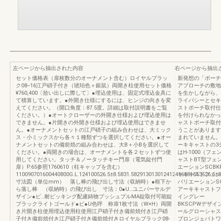
左ページから抽出された内容
右ページから抽出
セット価格表（扉枚数分のオーナメント含む）ロイヤルブラッ
新発想の「ポーチ
ク08--16江戸硝子付き（琥珀色＋銀鼠）両開き柱使用セット価格
アプローチの敷地
¥760,400〔拾い出しに際して〕●埋込使用は、固定式埋込金具に
を生かしながら、
て積算しています。●外開き仕様にするには、ヒンジの向きを変
ライバシーとセキ
えてください。（開口角度：87.5度。詳細は取付説明書をご覧
ストポーチ取付仕
ください。）●オートクローザーの外開き仕様および埋込使用は
を付けられなかっ
できません。●片開きの外開き仕様および埋込使用はできませ
ャストポーチ取付
ん。●オーナメントセットの江戸硝子の組み合わせは、大ミック
うことがあります
ス・小ミックスから各々１種類ずつを選択してください。●オー
まれていません。
ナメントセットの備前焼の組み合わせは、大B＋小Bを選択して
ーキキャストの3
ください。●両開きの場合は、オーナメントを各２セットずつ使
はH-1000（フ
用してください。タッチ＆ノータッチキー門扉（電気錠付門
ャストBT型フェ
扉）P.65参照1760610（柱キャップを含む）
エーションSCB
110090701600440800G.L.124100526.5±8.5831.582913013012412416581653526.5±8
キキャストフェン
寸法図（単位mm） 落し棒の飛び出し寸法（収納時）●框下か
バリエーションS
ら落し棒 （収納時）の飛び出し 寸法：0●U…ユニバーサルデ
アーキキャスト
ザイン●ピ…耐ピッキング配慮鋳物プッシュプルMA錠取付可能錠
イングレー 
ブラックライトゴールド●ピ●U色呼 称扉1枚寸法（W×H）両開
BKSCPWデザ
き片開き柱使用埋込使用柱使用江戸硝子付き備前焼付き江戸硝
ールグローシャス
子付き備前焼付き江戸硝子付き備前焼付きロイヤルブラック08-
ブロンジェバトワ