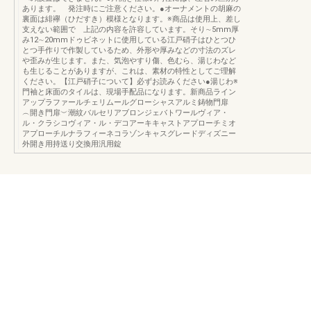
あります。 発注時にご注意ください。●オーナメントの胡麻の
裏面は緋襷（ひだすき）模様となります。※商品は使用上、差し
支えない範囲で 上記の内容を許容しています。そり∼5mm厚
み12∼20mmドゥビネットに使用している江戸硝子はひとつひ
とつ手作りで作製しているため、外形や厚みなどの寸法のズレ
や歪みが生じます。また、気泡やすり傷、色むら、湯じわなど
も生じることがありますが、これは、素材の特性としてご理解
ください。【江戸硝子について】必ずお読みください●湯じわ※
門袖と床面のタイルは、現場手配品になります。新商品ライン
アップラファールチェリムールグローシャスアルミ鋳物門扉
︵開き門扉︶潮紋バルセリアブロンジェバトワールヴィア・
ル・クラシコヴィア・ル・デコアーキキャストアプローチミオ
アプローチルナラフィーネコラゾンキャスグレードディズニー
外開き用持送り交換用汎用錠