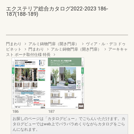
エクステリア総合カタログ2022-2023 186-
187(188-189)
門まわり
アルミ鋳物門扉（開き門扉）
ヴィア・ル・デコ ドゥ
ビネット
門まわり
アルミ鋳物門扉（開き門扉）
アーキキャ
スト ポーチ取付仕様 特長
186
187
お探しのページは「カタログビュー」でごらんいただけます。カ
タログビューではweb上でパラパラめくりながらカタログをごら
んになれます。