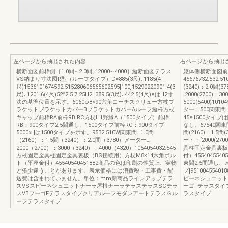
左ページから抽出された内容
右ページから抽出
横断面図前枠側［1.0間∼2.0間／2000∼4000］縦断面図テラス
躯体側横断面図前枠
VS納まり寸法図R型（ルーフタイプ）D=885(3尺)､1185(4
45676732.532.
尺)153610°674592.515280606565602595[100]15290220901.4(3
(3240)：2.0間(
尺)､1201.6(4尺)52°2[5.7]25H2=389.5(3尺)､442.5(4尺)※はH2寸
[2000(2700)：30
法の基準位置を示す。6060φ8×90六角コーチスクリュー方杖ブ
5000(5400)101
ラケットブラケットカバーBブラケットカバーAルーフ縦枠方杖
ター：500関東間：
キャップ前枠RA前枠RB,RC方杖H1野縁A（1500タイプ）前枠
45※1500タイプ
RB：900タイプ2.5間通し、1500タイプ前枠RC：900タイプ
なし。67540関東
5000※[]は1500タイプを示す。9532.510W関東間…1.0間
間(2160)：1.5間(
（2160）：1.5間（3240）：2.0間（3780）メーター…
ー・・[2000(2700
2000（2700）：3000（3240）：4000（4320）1054054032.545
具柱固定金具裏板
方杖固定金具柱固定金具裏板（BS接続用）方杖M8×14六角ボル
付）455404554
ト（平座金付）45540540451882商品の色は印刷の性質上、実物
東間2.5間通し、メ
と多少違うことがあります。表示価格には消費税・工事費・配
プ]95100455
送費は含まれていません。単位：mm新商品ラインアップテラ
ピーネシュエット
スVSスピーネシュエットナーラ屋根ナーラテラステラスSCテラ
ーゴFテラスタイ
スVBフーゴFテラスタイプクリアルーフモダンアートテラスＧル
ラスタイプ
ーフテラスタイプ