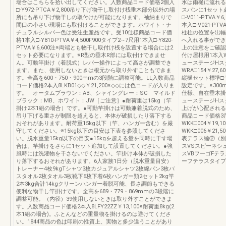
場合はこちらを拾い出してください。入数商品コード価格2個入
水は雨樋に流れる
□-Y972-PTCA￥2,800吊り下げ物干し取付け桟垂木部分以外の場
スパンに1セット
所にも吊り下げ物干しの取付けが可能になります。袖納まりで
□-V011-PTVA￥
間口の小さい現場にも取付けることができます。ホワイト・ナ
本入□-V021-PTV
チュラルシルバー色は受注生産品です。受10仕様商品コード価
柱柱の位置を出幅
格1本入□-Y810-PTVA￥4,500F900タイプ2∼7尺用1本入□-Y820-
へ入れる事ができ
PTVA￥6,600注※両端とも物干し取付け桟を設置する場合には2
上の注意をご確認
セット必要になります。※R型の垂木R部には取付けできませ
付け屋根用1本入WRA
ん。可動竿掛け（着脱式）レバー操作によって高さが調整でき
ューステージHスタイ
ます。また、使用しないときは根元から取り外すこともできま
WRA□154￥27,
す。全高を600・750・900mmの3段階に調整可能。LL入数商品
縦樋セット標準□-V
コード価格2本入8LKB01◇◇￥21,200※◇◇には色コードが入りま
設定です。※30
す。 オータムブラウン：AB、シャイングレー：SC マイルド
仕様、自在垂木掛
ブラック：MB、ホワイト：JW［ご注意］●耐荷重は15kg（竿
ューステージHス
掛け2本1組の場合）です。●可動竿掛けは可動兼着脱式のため、
上げが心配される
吊り下げる重さが制限を超えると、本体が破損したり落下する
商品コード価格3尺用
おそれがあります。耐荷重15kg以下（竿、ハンガー含む）を厳
WKK□004￥19,1
守してください。※15kg以下の目安は下表を参照してくださ
WKK□006￥21
い。脱水重量15kg以下の目安●15kgを超える量を同時に干す場
表テラス編②（別冊
合は、竿掛けをさらに1セット追加して設置してください。●強
スVSスピーネシ
風時には洗濯物を干さないでください。竿掛け本体が破損した
スVBフーゴFテ
り落下するおそれがあります。6人家族1日分（脱水重量目安）
ーフテラスタイプ
トレーナー4枚9kgTシャツ3枚カジュアルシャツ2枚綿パン3枚バ
スタオル2枚タオル3枚靴下6枚下着6枚ハンガー類2セット2kg竿
2本3kg合計14kgクリーンハンガー着脱可能、長さ調節もできる
便利な物干し竿掛けです。全高を689・779・869mmの3段階に
調整可能。（内径）39使用しないときは取り外すことができま
す。入数商品コード価格2本入8LFY22ZZ￥13,100※耐荷重8kg(2
本1組の場合)。ふとんなどの重量物を掛けるのは避けてくださ
い。1844商品の色は印刷の性質上、実物と多少違うことがあり