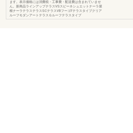
ます。表示価格には消費税・工事費・配送費は含まれていませ
ん。新商品ラインアップテラスVSスピーネシュエットナーラ屋
根ナーラテラステラスSCテラスVBフーゴFテラスタイプクリア
ルーフモダンアートテラスＧルーフテラスタイプ