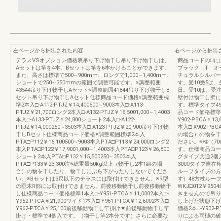
左ページから抽出された内容
右ページから抽出
テラスVSオプション価格表吊り下げ物干し吊り下げ物干しは、
商品コードの□
Aセットは竿を4本、Bセットは竿を6本かけることができます。
ブラック：T オ
また、高さは標準で500∼900mm、ロングで1,000∼1,400mm、
チュラルシルバー
ショートで250∼350mmの範囲で調整可能です。※調整範囲
す。受10受5は
43544吊り下げ物干しAセット※調整範囲41844吊り下げ物干しB
日。受10は、受
セット吊り下げ物干しAセット仕様商品コード価格※調整範囲標
壁付け物干し壁に
準2本入□-A112-PTJZ￥14,400500∼9003本入□-A113-
す。標準タイプ495
PTJZ￥21,700ロング2本入□-A132-PTJZ￥16,5001,000∼1,4003
品コード価格標準タイ
本入□-A133-PTJZ￥24,800ショート2本入□-A122-
Y902-PBCA￥13
PTJZ￥14,000250∼3503本入□-A123-PTJZ￥20,900吊り下げ物
本入□-X902-PB
干しBセット仕様商品コード価格※調整範囲標準2本入
の場合）の物を干
PTA□P112￥16,100500∼9003本入PTA□P113￥24,000ロング2
ださい。※柱（7
本入PTA□P122￥17,9001,000∼1,4003本入PTA□P123￥26,800
す。仕様商品コード
ショート2本入PTA□P132￥15,500250∼3503本入
グタイプ共通2個入W
PTA□P133￥23,300注※総重量50kg以上（物干し2本1組の場
3000タイプ自
合）の物を干したり、物干しにぶら下がったりしないでくださ
ルーフタイプの方
い。※Bセットは3尺以下のテラスには取付けできません。※R型
す）48方杖ルー
の垂木R部には取付けできません。前後移動物干し前後移動物干
WKJ□012￥95
し仕様商品コード価格標準1本入□-Y951-PTCA￥11,0002本入□-
きませんので吊り
Y952-PTCA￥21,900ワイド1本入□-Y961-PTCA￥12,6002本入□-
し上げた状態下げ
Y962-PTCA￥25,100前後移動物干し竿掛け▼前後移動物干し竿
価格2本□-Y902
掛け・標準で4個入です。（物干し竿2本分です）さらに必要な
りによる雨樋の破