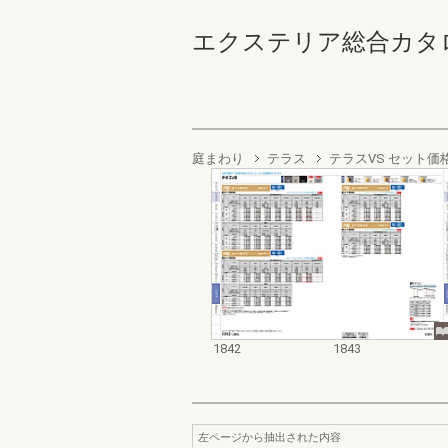
エクステリア総合カタログ2022
庭まわり
テラス
テラスVS セット価
1842
1843
左ページから抽出された内容