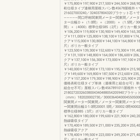
￥175,800￥197,900￥217,500￥244,500￥268,9
桁仕様タイプ連棟用屋根スパン数45678屋根外々
216027003240／324037804320ブラケット芯
―――――間口呼称関東間メーター関東間／メー
ター出幅Ｄ＋（1.0間）＋（2000）＋（1.5間／300
間）＋（4000）標準仕様585（2尺）ポリカ一般
￥106,200￥119,800￥130,900￥149,400￥16
プ￥111,000￥125,800￥138,100￥157,800￥1
クア￥115,000￥130,800￥144,100￥164,800￥18
尺）ポリカ一般タイプ
￥123,500￥139,300￥152,600￥173,300￥19
プ￥131,100￥148,800￥164,000￥186,600￥2
クア￥137,100￥156,300￥173,000￥197,100￥21
尺）ポリカ一般タイプ
￥140,000￥157,800￥173,100￥195,800￥21
プ￥149,600￥169,800￥187,500￥212,600￥2
クア￥157,200￥179,300￥198,900￥225,900￥
価格表桁仕様タイプ単体（連棟用と組合せ可）単
組合せ不可）屋根スパン数4567891011屋根外
21802720326038004340488054205940ブラ
（mm）182020002730／30003640400045505
関東間メーター関東間／メーター関東間メーター
ー関東間出幅Ｄ1.0間20001.5間／30002.0間40002.
標準仕様885（3尺）ポリカ一般タイプ
￥162,800￥180,000￥199,600￥221,900￥240,2
熱線吸収タイプ
￥170,400￥189,500￥211,000￥235,200￥255,4
熱線吸収アクア
￥178,400￥199,500￥223,000￥249,200￥271,4
尺）ポリカ一般タイプ