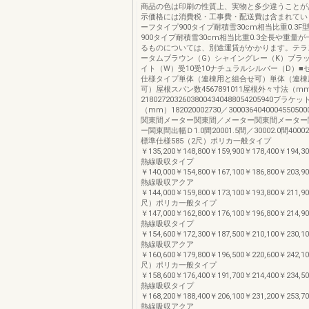
商品の色は印刷の性質上、実物と多少違うことが
示価格には消費税・工事費・配送費は含まれてい
ーフタイプ900タイプ耐積雪30cm相当比重0.3
900タイプ耐積雪30cm相当比重0.3全長や重量
るものについては、別途運賃がかかります。テラ
ータムブラウン（G）シャイングレー（K）ブラ
イト（W）受10受10ナチュラルシルバー（D）■
仕様タイプ単体（連棟用と組合せ可）単体（連棟
可）屋根スパン数4567891011屋根外々寸法（m
21802720326038004340488054205940ブラ
（mm）182020002730／30003640400045505
関東間メーター関東間／メーター関東間メーター
ー関東間出幅Ｄ1.0間20001.5間／30002.0間40002.
標準仕様585（2尺）ポリカ一般タイプ
￥135,200￥148,800￥159,900￥178,400￥194,3
熱線吸収タイプ
￥140,000￥154,800￥167,100￥186,800￥203,9
熱線吸収アクア
￥144,000￥159,800￥173,100￥193,800￥211,9
尺）ポリカ一般タイプ
￥147,000￥162,800￥176,100￥196,800￥214,9
熱線吸収タイプ
￥154,600￥172,300￥187,500￥210,100￥230,1
熱線吸収アクア
￥160,600￥179,800￥196,500￥220,600￥242,1
尺）ポリカ一般タイプ
￥158,600￥176,400￥191,700￥214,400￥234,5
熱線吸収タイプ
￥168,200￥188,400￥206,100￥231,200￥253,7
熱線吸収アクア