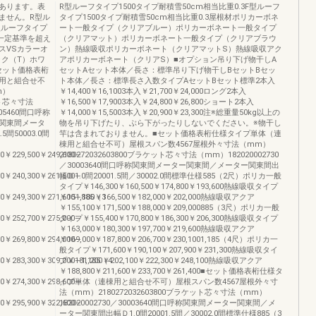
あります。表
R型ルーフタイプ1500タイプ耐積雪50cm相当比重0.3F型ルーフ
ません。R型ル
タイプ1500タイプ耐積雪50cm相当比重0.3屋根材ポリカーボネ
F型ルーフタイプ
ート一般タイプ（クリアブルー）ポリカーボネート一般タイプ
が一定基準を超え
（クリアマット）ポリカーボネート一般タイプ（クリアブラウ
スVSカラーオ
ン）熱線吸収ポリカーボネート（クリアマットS）熱線吸収アク
ック（T）ホワ
アポリカーボネート（クリアS）■オプション吊り下げ物干しA
セット価格表桁
セットAセット本体／長さ：標準吊り下げ物干しBセットBセッ
用と組合せ不
ト本体／長さ：標準長さ入数タイプAセットBセット標準2本入
m）
￥14,400￥16,1003本入￥21,700￥24,000ロング2本入
ケット芯々寸法
￥16,500￥17,9003本入￥24,800￥26,800ショート2本入
0005460間口呼称
￥14,000￥15,5003本入￥20,900￥23,300注※総重量50kg以上の
関東間メータ
物を吊り下げたり、ぶら下がったりしないでください。※物干し
5間50003.0間
竿は含まれておりません。■セット価格表桁仕様タイプ単体（連
棟用と組合せ不可）屋根スパン数4567屋根外々寸法（mm）
00￥229,500￥249,600―
2180272032603800ブラケット芯々寸法（mm）182020002730
／30003640間口呼称関東間メーター関東間／メーター関東間出
00￥240,300￥261,600―
幅Ｄ1.0間20001.5間／30002.0間標準仕様585（2尺）ポリカ一般
タイプ￥146,300￥160,500￥174,800￥193,600熱線吸収タイプ
00￥249,300￥271,600―885（3
￥151,100￥166,500￥182,000￥202,000熱線吸収アクア
￥155,100￥171,500￥188,000￥209,000885（3尺）ポリカ一般
00￥252,700￥275,000―
タイプ￥155,400￥170,800￥186,300￥206,300熱線吸収タイプ
￥163,000￥180,300￥197,700￥219,600熱線吸収アクア
00￥269,800￥294,000―
￥169,000￥187,800￥206,700￥230,1001,185（4尺）ポリカ一
般タイプ￥171,600￥190,100￥207,900￥231,300熱線吸収タイ
00￥283,300￥309,000―1,185（4
プ￥181,200￥202,100￥222,300￥248,100熱線吸収アクア
￥188,800￥211,600￥233,700￥261,400■セット価格表桁仕様タ
00￥274,300￥298,600―
イプ単体（連棟用と組合せ不可）屋根スパン数4567屋根外々寸
法（mm）2180272032603800ブラケット芯々寸法（mm）
00￥295,900￥322,600―
182020002730／30003640間口呼称関東間メーター関東間／メ
ーター関東間出幅Ｄ1.0間20001.5間／30002.0間標準仕様885（3