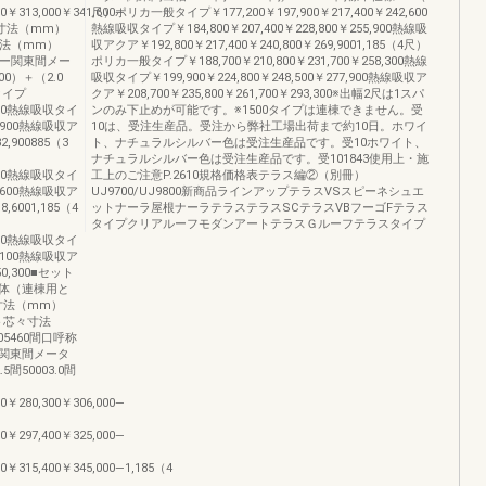
00￥313,000￥341,600―
尺）ポリカ一般タイプ￥177,200￥197,900￥217,400￥242,600
寸法（mm）
熱線吸収タイプ￥184,800￥207,400￥228,800￥255,900熱線吸
々寸法（mm）
収アクア￥192,800￥217,400￥240,800￥269,9001,185（4尺）
ター関東間メー
ポリカ一般タイプ￥188,700￥210,800￥231,700￥258,300熱線
0）＋（2.0
吸収タイプ￥199,900￥224,800￥248,500￥277,900熱線吸収ア
タイプ
クア￥208,700￥235,800￥261,700￥293,300※出幅2尺は1スパ
5,300熱線吸収タイ
ンのみ下止めが可能です。※1500タイプは連棟できません。受
74,900熱線吸収ア
10は、受注生産品。受注から弊社工場出荷まで約10日。ホワイ
2,900885（3
ト、ナチュラルシルバー色は受注生産品です。受10ホワイト、
ナチュラルシルバー色は受注生産品です。受101843使用上・施
1,400熱線吸収タイ
工上のご注意P.2610規格価格表テラス編②（別冊）
06,600熱線吸収ア
UJ9700/UJ9800新商品ラインアップテラスVSスピーネシュエ
8,6001,185（4
ットナーラ屋根ナーラテラステラスSCテラスVBフーゴFテラス
タイプクリアルーフモダンアートテラスＧルーフテラスタイプ
5,900熱線吸収タイ
35,100熱線吸収ア
250,300■セット
体（連棟用と
々寸法（mm）
ケット芯々寸法
0005460間口呼称
関東間メータ
5間50003.0間
00￥280,300￥306,000―
00￥297,400￥325,000―
00￥315,400￥345,000―1,185（4