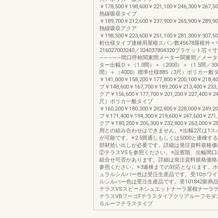
￥178,500￥198,600￥221,100￥246,300￥267,5
熱線吸収タイプ
￥189,700￥212,600￥237,900￥265,900￥289,9
熱線吸収アクア
￥198,500￥223,600￥251,100￥281,300￥307,5
桁仕様タイプ連棟用屋根スパン数45678屋根外々
216027003240／324037804320ブラケット芯
―――――間口呼称関東間メーター関東間／メー
ター出幅Ｄ＋（1.0間）＋（2000）＋（1.5間／300
間）＋（4000）標準仕様885（3尺）ポリカ一般
￥141,000￥158,200￥177,800￥200,100￥21
プ￥148,600￥167,700￥189,200￥213,400￥2
クア￥156,600￥177,700￥201,200￥227,400￥24
尺）ポリカ一般タイプ
￥160,200￥180,300￥202,800￥228,000￥24
プ￥171,400￥194,300￥219,600￥247,600￥2
クア￥180,200￥205,300￥232,800￥263,000￥
用との組み合わせはできません。※出幅2尺は1ス
が可能です。※2.5間通しもしくは5000と連棟す
部材拾い出しが必要です。詳細は発注資料規格価
②テラスVSを参照ください。※設置階、出幅間
組合せ可否があります。詳細は発注資料規格価格
参照ください。※3連棟までの対応となります。
ュラルシルバー色は受注生産品です。受10ホワ
ルシルバー色は受注生産品です。受101842新商
テラスVSスピーネシュエットナーラ屋根ナーラテ
テラスVBフーゴFテラスタイプクリアルーフモダ
Ｇルーフテラスタイプ