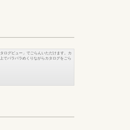
タログビュー」でごらんいただけます。カ
b上でパラパラめくりながらカタログをごら