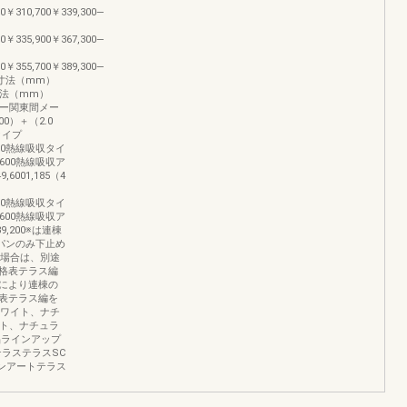
00￥310,700￥339,300―
00￥335,900￥367,300―
00￥355,700￥389,300―
寸法（mm）
々寸法（mm）
ター関東間メー
0）＋（2.0
タイプ
8,400熱線吸収タイ
33,600熱線吸収ア
9,6001,185（4
9,200熱線吸収タイ
71,600熱線吸収ア
289,200※は連棟
パンのみ下止め
る場合は、別途
格表テラス編
口により連棟の
表テラス編を
ホワイト、ナチ
イト、ナチュラ
品ラインアップ
ラステラスSC
ンアートテラス