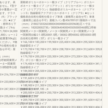
あります。表
屋根材ポリカーボネート一般タイプ（クリアブルー）ポリカー
ません。F型テ
ボネート一般タイプ（クリアマット）ポリカーボネート一般タ
全長や重量が一定
イプ（クリアブラウン）熱線吸収ポリカーボネート（クリアマ
ます。テラス
ットS）熱線吸収アクアポリカーボネート（クリアS）■セット
（K）ブラック
価格表自在桁仕様桁仕様タイプ単体（連棟用と組合せ可）単体
ー（D）■オプ
（連棟用と組合せ不可）屋根スパン数4567891011屋根外々寸法
さ：標準吊り下
（mm）21802720326038004340488054205960柱芯々寸法
数タイプAセ
（mm）182020002730／300036404000455050005460間口呼称
700￥24,000
関東間メーター関東間／メーター関東間メーター関東間メータ
6,800ショート2
ー関東間出幅Ｄ1.0間20001.5間／30002.0間40002.5間50003.0間
注※総重量50kg以
自在桁仕様885（3尺）ポリカ一般タイプ
ください。※物
￥166,100￥183,200￥199,900￥225,400￥246,000￥295,500￥320,800￥3
準仕様桁仕様タ
熱線吸収タイプ
合せ不可）屋
￥173,700￥192,700￥211,300￥238,700￥261,200￥312,600￥339,800￥3
熱線吸収アクア
々寸法（mm）
￥179,700￥200,200￥220,300￥249,200￥273,200￥326,100￥354,800￥3
460間口呼称関東間メ
尺）ポリカ一般タイプ
ーター関東間
￥174,400￥193,500￥212,200￥239,700￥262,300￥313,800￥341,100￥3
003.0間標準仕様
熱線吸収タイプ
￥184,000￥205,500￥226,600￥256,500￥281,500￥335,400￥365,100￥3
0￥216,700￥239,000￥290,400
熱線吸収アクア
￥191,600￥215,000￥238,000￥269,800￥296,700￥352,500￥384,100￥4
0￥233,800￥258,000￥311,300
尺）ポリカ一般タイプ
￥188,900￥211,300￥233,300￥264,100￥290,000￥344,800￥375,400￥3
0￥247,300￥273,000￥327,8001,185（4
熱線吸収タイプ
￥200,500￥225,800￥250,700￥284,400￥313,200￥370,900￥404,400￥4
0￥235,000￥259,300￥312,700
熱線吸収アクア
￥209,700￥237,300￥264,500￥300,500￥331,600￥391,600￥427,400￥4
0￥256,600￥283,300￥339,100
尺）ポリカ一般タイプ
￥201,000￥226,200￥251,000￥284,600￥313,300￥370,900￥404,300￥4