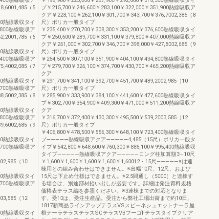
03,400熱線吸収ア
￥198,900￥225,600￥257,900￥292,600￥318,300熱線吸収タイ
8,6001,485（5
プ￥215,700￥246,600￥283,100￥322,000￥351,900熱線吸収ア
クア￥228,100￥262,100￥301,700￥343,700￥376,7002,385（8
0,600熱線吸収タイ
尺）ポリカ一般タイプ
33,800熱線吸収ア
￥235,400￥270,700￥308,300￥353,200￥376,600熱線吸収タイ
2,2001,785（6
プ￥250,600￥289,700￥331,100￥379,800￥407,000熱線吸収ア
クア￥261,000￥302,700￥346,700￥398,000￥427,8002,685（9
3,000熱線吸収タイ
尺）ポリカ一般タイプ
55,400熱線吸収ア
￥264,500￥307,100￥351,900￥404,100￥434,800熱線吸収タイ
5,4002,085（7
プ￥279,700￥326,100￥374,700￥430,700￥465,200熱線吸収ア
クア
0,100熱線吸収タイ
￥291,700￥341,100￥392,700￥451,700￥489,2002,985（10
13,700熱線吸収ア
尺）ポリカ一般タイプ
8,5002,385（8
￥285,900￥333,900￥384,100￥441,600￥477,600熱線吸収タイ
プ￥302,700￥354,900￥409,300￥471,000￥511,200熱線吸収ア
8,400熱線吸収タイ
クア
68,800熱線吸収ア
￥316,700￥372,400￥430,300￥495,500￥539,2003,585（12
9,6002,685（9
尺）ポリカ一般タイプ
￥406,800￥478,500￥556,300￥648,100￥723,400熱線吸収タイ
6,300熱線吸収タイ
プ―――――熱線吸収アクア―――――4,485（15尺）ポリカ一般タ
36,700熱線吸収ア
イプ￥542,800￥648,600￥760,300￥886,100￥995,400熱線吸収
タイプ―――――熱線吸収アクア―――――ロング柱加算額3∼10尺
02,985（10
￥1,600￥1,600￥1,600￥1,600￥1,60012・15尺―――――※は連
棟用との組み合わせはできません。※出幅10尺、12尺、および
9,100熱線吸収タイ
15尺は下止め仕様はできません。※2.5間通し（5000）と連棟す
82,700熱線吸収ア
る場合は、別途部材拾い出しが必要です。詳細は発注資料規格
価格表テラス編を参照ください。※3連棟までの対応となりま
03,585（12
す。受10は、受注生産品。受注から弊社工場出荷まで約10日。
1817新商品ラインアップテラスVSスピーネシュエットナーラ屋
7,600熱線吸収タイ
根ナーラテラステラスSCテラスVBフーゴFテラスタイプクリア