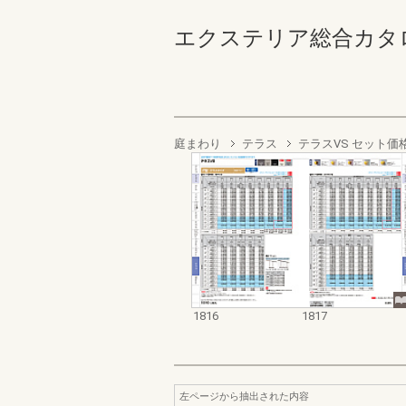
エクステリア総合カタログ2022
庭まわり
テラス
テラスVS セット価
1816
1817
左ページから抽出された内容