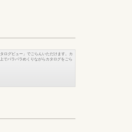
タログビュー」でごらんいただけます。カ
b上でパラパラめくりながらカタログをごら