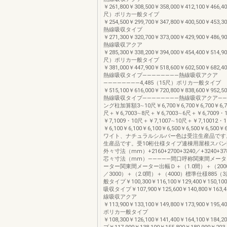
￥261,800￥308,500￥358,000￥412,100￥466,40
尺）ポリカ一般タイプ
￥254,500￥299,700￥347,800￥400,500￥453,30
熱線吸収タイプ
￥271,300￥320,700￥373,000￥429,900￥486,90
熱線吸収アクア
￥285,300￥338,200￥394,000￥454,400￥514,90
尺）ポリカ一般タイプ
￥381,000￥447,900￥518,600￥602,500￥682,40
熱線吸収タイプ――――――――熱線吸収アクア
――――――――4,485（15尺）ポリカ一般タイプ
￥515,100￥616,000￥720,800￥838,600￥952,500
熱線吸収タイプ――――――――熱線吸収アクア――
ング柱加算額3∼10尺￥6,700￥6,700￥6,700￥6,70
尺＋￥6,7003∼8尺＋￥6,7003∼6尺＋￥6,7009・
￥7,1009・10尺＋￥7,1007∼10尺＋￥7,10012・
￥6,100￥6,100￥6,100￥6,500￥6,500￥6,500￥
ワイト、ナチュラルシルバー色は受注生産品です
生産品です。受10桁仕様タイプ連棟用屋根スパン数
外々寸法（mm）+2160+2700+3240／+3240+37
芯々寸法（mm）―――――間口呼称関東間メー
ーター関東間メーター出幅Ｄ＋（1.0間）＋（2000
／3000）＋（2.0間）＋（4000）標準仕様885
般タイプ￥100,300￥116,100￥129,400￥150,10
吸収タイプ￥107,900￥125,600￥140,800￥163,4
線吸収アクア
￥113,900￥133,100￥149,800￥173,900￥195,
ポリカ一般タイプ
￥108,300￥126,100￥141,400￥164,100￥18