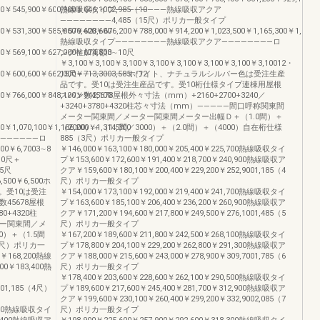
0￥545,900￥600,900￥646,1002,985（10
熱線吸収タイプ――――――――熱線吸収アクア
――――――――4,485（15尺）ポリカ一般タイプ
0￥531,300￥585,000￥628,600
￥570,400￥676,200￥788,000￥914,200￥1,023,500￥1,165,300￥1,267,2
熱線吸収タイプ――――――――熱線吸収アクア――――――――ロ
0￥569,100￥627,000￥674,800
ング柱加算額3∼10尺
￥3,100￥3,100￥3,100￥3,100￥3,100￥3,100￥3,100￥3,10012・
0￥600,600￥662,000￥713,3003,585（12
15尺――――――――ホワイト、ナチュラルシルバー色は受注生産
品です。受10は受注生産品です。受10桁仕様タイプ連棟用屋根
0￥766,000￥848,100￥942,100
スパン数45678屋根外々寸法（mm）+2160+2700+3240／
+3240+3780+4320柱芯々寸法（mm）―――――間口呼称関東間
メーター関東間／メーター関東間メーター出幅Ｄ＋（1.0間）＋
￥1,070,100￥1,186,200￥1,314,300
（2000）＋（1.5間／3000）＋（2.0間）＋（4000）自在桁仕様
――――――ロ
885（3尺）ポリカ一般タイプ
0￥6,7003∼8
￥146,000￥163,100￥180,000￥205,400￥225,700熱線吸収タイ
10尺＋
プ￥153,600￥172,600￥191,400￥218,700￥240,900熱線吸収ア
15尺
クア￥159,600￥180,100￥200,400￥229,200￥252,9001,185（4
6,500￥6,500ホ
尺）ポリカ一般タイプ
。受10は受注
￥154,000￥173,100￥192,000￥219,400￥241,700熱線吸収タイ
45678屋根
プ￥163,600￥185,100￥206,400￥236,200￥260,900熱線吸収ア
80+4320柱
クア￥171,200￥194,600￥217,800￥249,500￥276,1001,485（5
ター関東間／メ
尺）ポリカ一般タイプ
）＋（1.5間
￥167,200￥189,600￥211,800￥242,500￥268,100熱線吸収タイ
（3尺）ポリカ一
プ￥178,800￥204,100￥229,200￥262,800￥291,300熱線吸収ア
0￥168,200熱線
クア￥188,000￥215,600￥243,000￥278,900￥309,7001,785（6
00￥183,400熱
尺）ポリカ一般タイプ
￥178,400￥203,600￥228,600￥262,100￥290,500熱線吸収タイ
4001,185（4尺）
プ￥189,600￥217,600￥245,400￥281,700￥312,900熱線吸収ア
クア￥199,600￥230,100￥260,400￥299,200￥332,9002,085（7
4,200熱線吸収タイ
尺）ポリカ一般タイプ