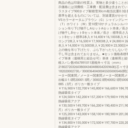
商品の色は印刷の性質上、実物と多少違うことが
示価格には消費税・工事費・配送費は含まれてい
ラスタイプ900タイプ耐積雪30cm相当比重0.3
基準を超えるものについては、別途運賃がかかり
VSカラーオータムブラウン（G）シャイングレー
（T）ホワイト（W）受10受10ナチュラルシルバ
ション吊り下げ物干しAセットAセット本体／長
げ物干しBセットBセット本体／長さ：標準長さ入
ットBセット標準2本入￥14,400￥16,1003本入￥21,
ロング2本入￥16,500￥17,9003本入￥24,800￥2
本入￥14,000￥15,5003本入￥20,900￥23,300
上の物を吊り下げたり、ぶら下がったりしないで
干し竿は含まれておりません。■セット価格表標
イプ単体（連棟用と組合せ可）単体（連棟用と組
根スパン数4567891011屋根外々寸法（mm）
21802720326038004340488054205960柱芯
182020002730／300036404000455050005
ーター関東間／メーター関東間メーター関東間メ
出幅Ｄ1.0間20001.5間／30002.0間40002.5間50
885（3尺）ポリカ一般タイプ
￥116,900￥132,700￥145,800￥166,600￥184,70
熱線吸収タイプ
￥124,500￥142,200￥157,200￥179,900￥199,90
熱線吸収アクア
￥130,500￥149,700￥166,200￥190,400￥211,90
尺）ポリカ一般タイプ
￥125,200￥143,000￥158,100￥180,900￥201,00
熱線吸収タイプ
￥134,800￥155,000￥172,500￥197,700￥220,20
熱線吸収アクア