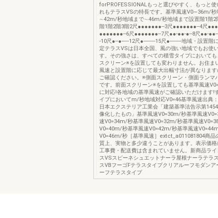
forPROFESSIONALもっと選びやすく、もっと
れもテラスVSの特長です。基準風速V0∼36m/
∼42m/秒地域まで∼46m/秒地域まで設置階1階2
階1階2階3階2尺●●●●●●●--3尺●●●●●●●--4尺●●●
●●●●●●●--6尺●●●●●●●--7尺●●-●●-●--8尺●●-●●---
-10尺●--●-----12尺●--------15尺●--------地域
定テラスVSは日本全国、風の強い地域でもお使
す。その強さは、すべての積雪タイプにおいても
スクリーン※を設置しても変わりません。お住ま
風速と設置階に応じて最大出幅寸法が異なります
ご確認ください。※側面スクリーン・側面ランマ
です。前面スクリーン※を設置しても基準風速V0=
に対応!各地域の基準風速がご確認いただけます!
イプにおいてm/秒地域対応V0=46基準風速出典
日本エクステリア工業会「建築基準法告示第145
像化したもの」基準風速V0=30m/秒基準風速V0=
速V0=34m/秒基準風速V0=32m/秒基準風速V0=
V0=40m/秒基準風速V0=42m/秒基準風速V0=4
V0=46m/秒［基準風速］extct_a011081804
質上、実物と多少違うことがあります。表示価格
工事費・配送費は含まれていません。新商品ライ
スVSスピーネシュエットナーラ屋根ナーラテラス
スVBフーゴFテラスタイプクリアルーフモダンア
ーフテラスタイプ