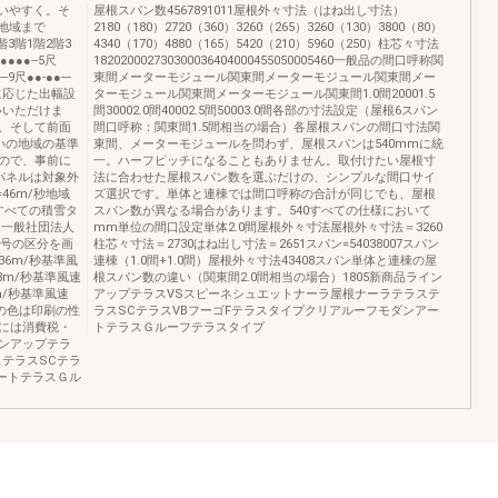
使いやすく。そ
屋根スパン数4567891011屋根外々寸法（はね出し寸法）
秒地域まで
2180（180）2720（360）3260（265）3260（130）3800（80）
階3階1階2階3
4340（170）4880（165）5420（210）5960（250）柱芯々寸法
●●●●--5尺
182020002730300036404000455050005460一般品の間口呼称関
-9尺●●-●●---
東間メーターモジュール関東間メーターモジュール関東間メー
・設置階に応じた出幅設
ターモジュール関東間メーターモジュール関東間1.0間20001.5
いいただけま
間30002.0間40002.5間50003.0間各部の寸法設定（屋根6スパン
、そして前面
間口呼称：関東間1.5間相当の場合）各屋根スパンの間口寸法関
いの地域の基準
東間、メーターモジュールを問わず、屋根スパンは540mmに統
ので、事前に
一。ハーフピッチになることもありません。取付けたい屋根寸
パネルは対象外
法に合わせた屋根スパン数を選ぶだけの、シンプルな間口サイ
46m/秒地域
ズ選択です。単体と連棟では間口呼称の合計が同じでも、屋根
すべての積雪タ
スパン数が異なる場合があります。540すべての仕様において
：一般社団法人
mm単位の間口設定単体2.0間屋根外々寸法屋根外々寸法＝3260
4号の区分を画
柱芯々寸法＝2730はね出し寸法＝2651スパン=54038007スパン
36m/秒基準風
連棟（1.0間+1.0間）屋根外々寸法43408スパン単体と連棟の屋
38m/秒基準風速
根スパン数の違い（関東間2.0間相当の場合）1805新商品ライン
4m/秒基準風速
アップテラスVSスピーネシュエットナーラ屋根ナーラテラステ
商品の色は印刷の性
ラスSCテラスVBフーゴFテラスタイプクリアルーフモダンアー
には消費税・
トテラスＧルーフテラスタイプ
ンアップテラ
テラスSCテラ
ートテラスＧル