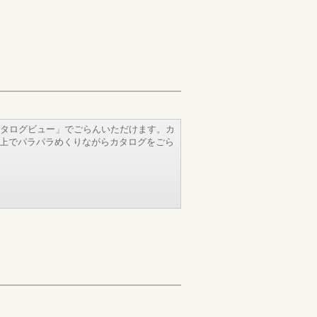
タログビュー」でごらんいただけます。カ
b上でパラパラめくりながらカタログをごら