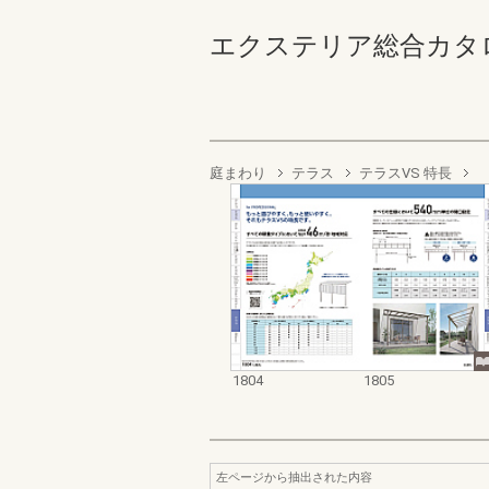
エクステリア総合カタログ2022
庭まわり
テラス
テラスVS 特長
1804
1805
左ページから抽出された内容