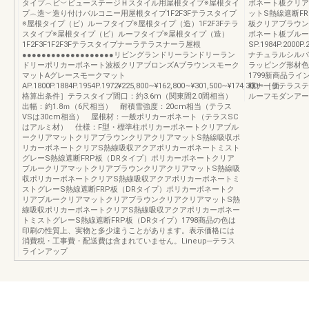
タイプ︵ビ︶ビューステージＨスタイル用屋根タイプ※屋根タイ
ボネート板クリア
プ︵造︶造り付けバルコニー用屋根タイプ1F2F3Fテラスタイプ
ットS熱線遮断F
※屋根タイプ（ビ）ルーフタイプ※屋根タイプ（造）1F2F3Fテラ
板クリアブラウン
スタイプ※屋根タイプ（ビ）ルーフタイプ※屋根タイプ（造）
ボネート板ブルー
1F2F3F1F2F3Fテラスタイプナーラテラスナーラ屋根
SP.1984P.2000P
●●●●●●●●●●●●●●●●●●●リビングランドリーランドリーラン
ナチュラルシルバ
ドリーポリカーボネート波板クリアブロンズAブラウンスモーク
ラッピング形材色
マットAグレースモークマット
1799新商品ラ
AP.1800P.1884P.1954P.1972¥225,800∼¥162,800∼¥301,500∼¥174,300∼［価
根ナーラテラステ
格算出条件］テラスタイプ間口：約3.6m（関東間2.0間相当）
ルーフモダンアー
出幅：約1.8ｍ（6尺相当） 耐積雪強度：20cm相当（テラス
VSは30cm相当） 屋根材：一般ポリカーボネート（テラスSC
はアルミ材） 仕様：F型・標準柱ポリカーボネートクリアブル
ークリアマットクリアブラウンクリアクリアマットS熱線吸収ポ
リカーボネートクリアS熱線吸収アクアポリカーボネートミスト
グレーS熱線遮断FRP板（DRタイプ）ポリカーボネートクリア
ブルークリアマットクリアブラウンクリアクリアマットS熱線吸
収ポリカーボネートクリアS熱線吸収アクアポリカーボネートミ
ストグレーS熱線遮断FRP板（DRタイプ）ポリカーボネートク
リアブルークリアマットクリアブラウンクリアクリアマットS熱
線吸収ポリカーボネートクリアS熱線吸収アクアポリカーボネー
トミストグレーS熱線遮断FRP板（DRタイプ）1798商品の色は
印刷の性質上、実物と多少違うことがあります。表示価格には
消費税・工事費・配送費は含まれていません。Lineup─テラス
ラインアップ