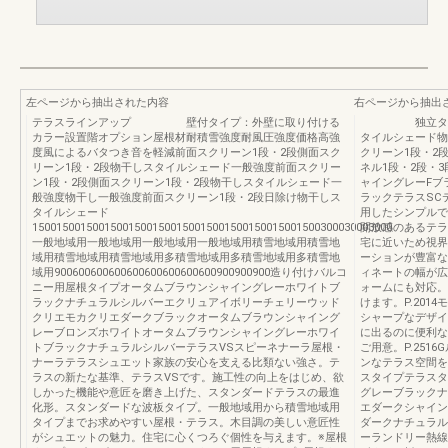
左ページから抽出された内容
右ページから抽出
テラスラインアップ 壁付タイプ：外壁に取り付ける
独立タイプ：
カラー設置階オプション屋根材耐積雪強度耐風圧強度価格高強
タイルシェード物
度風によるバタつき音を軽減前面スクリーン1段・2段側面スク
クリーン1段・2
リーン1段・2段物干しスタイルシェード一般強度前面スクリー
ネル1段・2段・3
ン1段・2段側面スクリーン1段・2段物干しスタイルシェード一
ャイングレーFブ
般強度物干し一般強度前面スクリーン1段・2段日除け物干しス
ラックテラスSC
タイルシェード
用したシンプルで
150015001500150015001500150015001500150015001500300030003000
開放感のあるテラ
一般地域用一般地域用一般地域用一般地域用積雪地域用積雪地
宅に近いため視界
域用積雪地域用積雪地域用多積雪地域用多積雪地域用多積雪地
ーションが豊富な
域用900600600600600600600600600900900900造り付けバルコ
ィネートの幅が広
ニー用屋根タイプオータムブラウンシャイングレーホワイトブ
ォームにも対応。
ラックナチュラルシルバーエクリュアイボリーチェリーウッド
けます。P.20
クリエモカクリエダークブラックオータムブラウンシャイング
シャープなデザイ
レーブロンズホワイトオータムブラウンシャイングレーホワイ
に出るのに便利な
トブラックナチュラルシルバーテラスVSスピーネナーラ屋根・
ご用意。P.25
ナーラテラスシュエット家族の安心を支える比類ない強さ。テ
ンなテラス空間をつくり
ラスの新たな基準、テラスVSです。施工性の向上をはじめ、欲
スタイプテラスタ
しかった機能や意匠を磨き上げた、スタンダードテラスの最進
グレーブラックナ
化形。スタンダードな波板タイプ。一般地域用から積雪地域用
エダークシャイン
タイプまでお求めやすい屋根・テラス。木目調の美しい意匠性
ダークナチュラル
がシュエットの魅力。住宅に心くつろぐ個性を与えます。※屋根
ーランドリー熱線