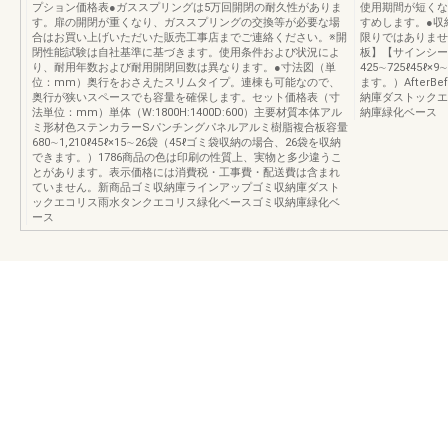
プション価格表●ガススプリングは5万回開閉の耐久性がありま
使用期間が短くな
す。扉の開閉が重くなり、ガススプリングの交換等が必要な場
すめします。●収
合はお買い上げいただいた販売工事店までご連絡ください。※開
限りではありませ
閉性能試験は自社基準に基づきます。使用条件および状況によ
板】【サインシー
り、耐用年数および耐用開閉回数は異なります。●寸法図（単
425∼725ℓ45
位：mm）奥行をおさえたスリムタイプ。連棟も可能なので、
ます。）After
奥行が狭いスペースでも容量を確保します。セット価格表（寸
納庫ダストックエ
法単位：mm）単体（W:1800H:1400D:600）主要材質本体アル
納庫緑化ベース
ミ形材色ステンカラーSパンチングパネルアルミ樹脂複合板容量
680∼1,210ℓ45ℓ×15∼26袋（45ℓゴミ袋収納の場合、26袋を収納
できます。）1786商品の色は印刷の性質上、実物と多少違うこ
とがあります。表示価格には消費税・工事費・配送費は含まれ
ていません。新商品ゴミ収納庫ラインアップゴミ収納庫ダスト
ックエコリス雨水タンクエコリス緑化ベースゴミ収納庫緑化ベ
ース