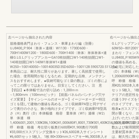
左ページから抽出された内容
右ページから抽出
規格価格表門まわり・フェンス・車庫まわり編（別冊）
G.Lグリップアン
UJ8400_P.904〈単体＋連棟〉W1130・1730D600・
60W50∼80120
700H1400W1200・1800D600・700H1400〈単体〉単体単体+連
まわり・フェンス
棟G.LG.LグリップアンカーGA10有効開口W1-140有効開口W1-
UJ8400_P.905
140有効開口W1-140W1単体W1+連棟
の価値を高める。
W250∼100140050∼100140035D35D6050∼1001128.5905720.5112.5●
合住宅に対応した
本商品には、耐久性に限りがあります。著しく高頻度で使用し
（D）本体幅（W
た場合、使用期間が短くなるため、定期的な点検、メンテナン
1,200600900¥149
スをおすすめします。●収納可能なゴミ袋の数は、ゴミの形によ
呼 称価 格備 
ってこの限りではありません。目安としてください。注 意
用¥20,5002本入
【切詰】●本体幅寸法の切り詰め：1,200ｍｍ
セット5枚入、1枚
∼1,800mm（100mmピッチ）【前面パネルのパンチング穴サ
テリアの意匠性を
イズ変更】【サインシールのオーダー】イージーオーダー特注
の違う3サイズを
ゴミを隠して建物の価値を高める。ゴミ収納庫PA型と同デザイ
のタイプです。セ
ンで奥行の小さな、狭小地向けタイプです。ゴミ収納庫PB型高
格表●ガススプリ
さ（H）奥行（D）本体幅価 格容 量単体（W1）連棟（W2）
閉が重くなり、ガ
単 体連 棟
上げいただいた販
1,4006001,2001,130¥286,100¥241,000680ℓ1,8001,730¥301,400¥256,3001,030ℓ7001,
は自社基準に基づ
呼 称価 格備 考仕切り板奥行600用¥31,900奥行700用
数および耐用開閉回数
¥33,000ガススプリング交換キット¥26,6002本入サインシート
主要材質本体アル
¥6,6001セット5枚入、1枚:80×330mmスペアキー¥6,3003本入オ
は、耐久性に限り