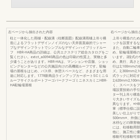
左ページから抽出された内容
右ページから抽出
柱と一体化した雨樋・配線溝（柱断面図）配線溝雨樋上吊り構
上吊り構造のため
造によるフラットデザインノイズのない天井面直線的でシャー
ックを設置するな
プなデザインフラットでシンプルなデザインハイブリッドルー
また、自動二輪車
フ HBR-HA商品の詳細は、公共エクステリア総合カタログをご
め、駐輪場屋根の
覧ください。extct_a00945商品の色は印刷の性質上、実物と多
います。2段式の
少違うことがあります。HBR-HAは、マンションや店舗、ショッ
め、奥行、高さと
ピングセンターなどの公共施設向けの高機能ルーフです。駐輪
行は2,100mm
場の屋根をはじめ、バス停、休憩スペースなど、さまざまな用
ズ。2,300mm2
途に対応します。1778新商品ラインアップカーポートSCミニＧ
式ラックに対応する
ルーフサイクルポートフーゴパークフーゴミニネスカミニHBR-
2,620mm2,
HA駐輪場屋根
く、スペースをフ
場設置技術の手引
ター刊上吊り構造
り大きいサイズも
異なります。※HB
掌（標準仕様に設
美しい仕上がりで
500mm※、外
水枡などの障害物
には、柱移動用部
他に、施工性に優
移動可柱移動可排