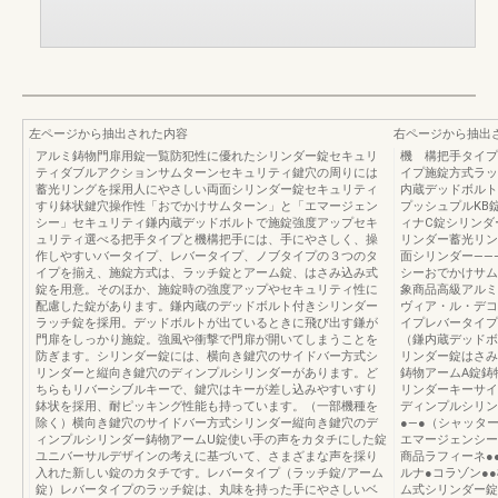
左ページから抽出された内容
右ページから抽出
アルミ鋳物門扉用錠一覧防犯性に優れたシリンダー錠セキュリ
機 構把手タイプ
ティダブルアクションサムターンセキュリティ鍵穴の周りには
イプ施錠方式ラッ
蓄光リングを採用人にやさしい両面シリンダー錠セキュリティ
内蔵デッドボルト
すり鉢状鍵穴操作性「おでかけサムターン」と「エマージェン
プッシュプルKB
シー」セキュリティ鎌内蔵デッドボルトで施錠強度アップセキ
ィナC錠シリンダ
ュリティ選べる把手タイプと機構把手には、手にやさしく、操
リンダー蓄光リン
作しやすいバータイプ、レバータイプ、ノブタイプの３つのタ
面シリンダー――
イプを揃え、施錠方式は、ラッチ錠とアーム錠、はさみ込み式
シーおでかけサム
錠を用意。そのほか、施錠時の強度アップやセキュリティ性に
象商品高級アルミ
配慮した錠があります。鎌内蔵のデッドボルト付きシリンダー
ヴィア・ル・デコ
ラッチ錠を採用。デッドボルトが出ているときに飛び出す鎌が
イプレバータイプ
門扉をしっかり施錠。強風や衝撃で門扉が開いてしまうことを
（鎌内蔵デッドボ
防ぎます。シリンダー錠には、横向き鍵穴のサイドバー方式シ
リンダー錠はさみ
リンダーと縦向き鍵穴のディンプルシリンダーがあります。ど
鋳物アームA錠鋳
ちらもリバーシブルキーで、鍵穴はキーが差し込みやすいすり
リンダーキーサイ
鉢状を採用、耐ピッキング性能も持っています。（一部機種を
ディンプルシリン
除く）横向き鍵穴のサイドバー方式シリンダー縦向き鍵穴のデ
●―●（シャッタ
ィンプルシリンダー鋳物アームU錠使い手の声をカタチにした錠
エマージェンシー
ユニバーサルデザインの考えに基づいて、さまざまな声を採り
商品ラフィーネ●
入れた新しい錠のカタチです。レバータイプ（ラッチ錠/アーム
ルナ●コラゾン●
錠）レバータイプのラッチ錠は、丸味を持った手にやさしいベ
ム式シリンダー錠