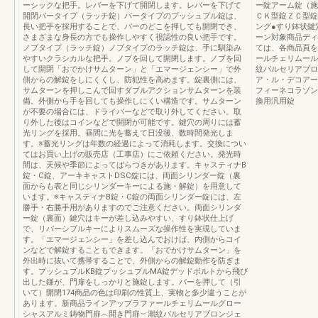
ーシックな把手。レバーを下げて開閉します。レバーを下げて
ー錠アーム錠（施
開閉バータイプ（ラッチ錠）バータイプのプッシュプル錠は、
ＣＫ型錠ＺＣ型錠Y
長い把手を採用することで、バーのどこを押しても開閉でき、
ング●すり鉢状鍵
さまざまな身長の方でも操作しやすく視認性の良い把手です。
ーン対象商品ディ
ノブタイプ（ラッチ錠）ノブタイプのラッチ錠は、手に馴染み
ては、各商品頁を
やすいクラシカルな把手。ノブを回して開閉します。ノブを回
ールチェリムール
して開閉「おでかけサムターン」と「エマージェンシー」で外
紋バルセリアブロ
側からの解錠をしにくくし、防犯性を高めます。錠裏側には、
ア・ル・デコアー
サムターンを押しこんで回すダブルアクションサムターンを装
フィーネコラゾン
備。外側から手を回しても操作しにくい構造です。サムターン
換用汎用錠
が不要の場合には、ドライバーなどで取り外してください。取
り外した後はコインなどで開閉が可能です。鍵穴の周りには蓄
光リングを採用。昼間に光を蓄えて日没後、数時間発光しま
す。※蓄光リングは年数の経過によって消耗します。交換につい
てはお買い上げの販売店（工事店）にご依頼ください。発光時
間は、天候や季節によってばらつきがあります。キャスティナB
錠・C錠、アーキキャストDSC錠には、両面シリンダー錠（裏
面からも表と同じシリンダーキーによる施・解錠）を用意して
います。※キャスティナB錠・C錠の両面シリンダー錠には、左
勝手・右勝手用がありますのでご注意ください。両面シリンダ
ー錠（裏面）鍵穴はキーが差し込みやすい、すり鉢状仕上げ
で、リバーシブルキーによりスムーズな操作性を実現していま
す。「エマージェンシー」を差し込んでおけば、内側からコイ
ンなどで解錠することもできます。「おでかけサムターン」を
外出時に抜いて携帯することで、外側からの解錠動作を防ぎま
す。プッシュプルKB錠プッシュプルMA錠デッドボルトから飛び
出した鎌が、門扉をしっかりと施錠します。バーを押して（引
いて）開閉174商品の色は印刷の性質上、実物と多少違うことが
あります。新商品ラインアップラファールチェリムールグロー
シャスアルミ鋳物門扉︵開き門扉︶潮紋バルセリアブロンジェ