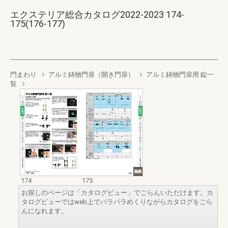
エクステリア総合カタログ2022-2023 174-
175(176-177)
門まわり
アルミ鋳物門扉（開き門扉）
アルミ鋳物門扉用 錠一
覧
174
175
お探しのページは「カタログビュー」でごらんいただけます。カ
タログビューではweb上でパラパラめくりながらカタログをごら
んになれます。