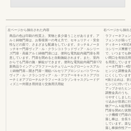
左ページから抽出された内容
右ページから抽出
商品の色は印刷の性質上、実物と多少違うことがあります。ア
ラフィーネフェン
ルミ鋳物門扉は、お客様第一の考え方で、セキュリティ・安全
フェンスが揃って
性などの面で、さまざまな配慮をしています。タッチ＆ノータ
ディネート※対応
ッチキー門扉ヴィア・ル・クラシコトラッドヴィア・ルシリー
コシリーズ摩擦で
ズ門扉・高級アルミ鋳物門扉には、便利な電気錠内蔵門扉を用
で、いつまでも静
意しています。門扉を閉めると自動施錠されます。また、室内
い間口を有効活用
からでも門扉の施・解錠ができます。便利な電気錠内蔵門扉172
を用意しています
新商品ラインアップラファールチェリムールグローシャスアル
ィーネ門扉1∼4
ミ鋳物門扉︵開き門扉︶潮紋バルセリアブロンジェバトワール
ヒンジと調整金具
ヴィア・ル・クラシコヴィア・ル・デコアーキキャストアプロ
にくくしています
ーチミオアプローチルナラフィーネコラゾンキャスグレードデ
※抜け止めは、折
ィズニー外開き用持送り交換用汎用錠
ヒンジに付いてい
アップさせたヒン
調整金具のうち、
りやすくしました
り込みが容易に行
物アームＡ錠用落
門扉を閉めた状態
ック機構で門扉の
落し棒は、全長５
しています。楽な
落し棒操作性アー