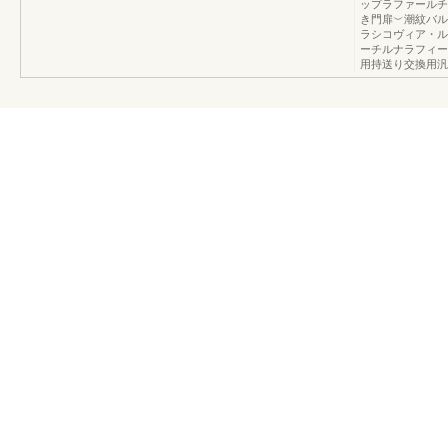
ップラファールチ
き門扉︶潮紋バル
ラシコヴィア・ル
ーチルナラフィー
用持送り交換用汎