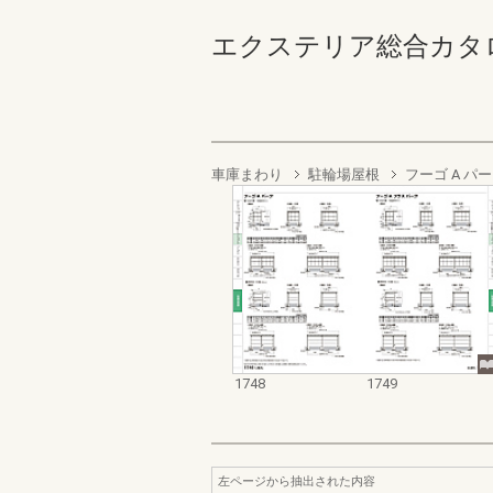
エクステリア総合カタログ2022
車庫まわり
駐輪場屋根
フーゴ A パ
1748
1749
左ページから抽出された内容