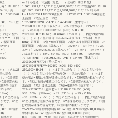
8型
●パネル仕様 寸法図（単位mm）出幅DH1H2H18型
175出幅DH1H2H18
1,8001,9592,1112,17121型2,0991,9702,1212,175出幅DH1H2H18
2,175パネル高
型1,8001,9592,1112,17121型2,0991,9702,1212,175パネル高
0H：15001520
HsH:1600760H:1800960波板高HtH:12001220H:15001520側面図
正面図 22型正面図 29型
0（600）706〔垂
1325001913D24Hs1471125176040706〔垂木芯々〕
外々〕
29032883〔サイドパネル外々〕706〔垂木芯々〕21972177〔サ
ル外々〕
イドパネル外々〕※300DW550（600）550（600）
（ ）内は21型の
250□300H1H2H※DWが600mm以上の場合（ ）内は21型の場
単位mm）正面
合（ ）内は21型の場合18942600●波板仕様 寸法図（単位
 22型正面図
mm）正面図 22型n連棟正面図 29型n連棟側面図正面図 22
824×n）＋
型正面図 29型706〔垂木芯々〕（2824×n）＋59〔サイドパネ
芯々〕
ル外々〕2824※22600706〔垂木芯々〕（2118×n）＋59〔サイド
ル外々〕
パネル外々〕2118※21894550（600）550（600）（2824×n）＋
（600）
79（2118×n）＋795001321801DHt161924706〔垂木芯々〕
290326008787706〔垂木芯々〕
219718948787DW※300550（600）550（600）
の場合（ ）内は21
250□300H1H2H（ ）内は21型の場合（ ）内は21型の場合
1型の場合
（ ）内は21型の場合※DWが600mm以上の場合（ ）内は21
す。※2連棟部
型の場合※1図は右側が連棟の場合です。※2連棟部の柱ピッチで
※2連棟部の柱
す。※1図は右側が連棟の場合です。※2連棟部の柱ピッチです。
棟706〔垂木
正面図 22型n連棟正面図 29型n連棟706〔垂木芯々〕
550（600）
2824※22600706〔垂木芯々〕2118※21894550（600）
118×n）
550（600）（2824×n）＋79（2118×n）＋79（2118×n）
）内は21型の場合
−50（2824×n）−50（ ）内は21型の場合（ ）内は21型の場合
チです。※1図
※1図は右側が連棟の場合です。※2連棟部の柱ピッチです。※1図
です。
は右側が連棟の場合です。※2連棟部の柱ピッチです。
6001,000端部
□5790□5790端部中間出幅DWDW18型50090021型6001,000端部
00）
中間出幅DWDW18型50090021型6001,000800（900）
は長期地耐力
800（900）800（900）800（900）※基礎寸法は長期地耐力