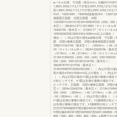
●パネル仕様 寸法図（単位mm）出幅DH1H2H1
1,8001,9592,1112,17121型2,0991,9702,1212,
型1,8001,9592,1112,17121型2,0991,9702,121
HsH：1600760H：1800960波板高HtH：1200122
側面図正面図 22型正面図 29型
132500H1H2H1913D24※300DW550（600）55
木芯々〕2864Hs147112512883〔サイドパネル
76040706〔垂木芯々〕21582177〔サイドパネ
18942600250□300※DWが600mm以上の場合
場合（ ）内は21型の場合●波板仕様 寸法図（
図 22型n連棟正面図 29型n連棟側面図正面図
29型H1H2H706〔垂木芯々〕（2824×n）＋40（2
59〔サイドパネル外々〕2824※22600706〔垂木
（2118×n）＋40（2118×n）＋59〔サイドパネ
2118※21894550（600）550（600）DW※300550
550（600）5001321801D24706〔垂木芯々〕
28648787Ht1619706〔垂木芯々〕
2158189487872600250□300（ ）内は21型
型の場合※DWが600mm以上の場合（ ）内は2
（ ）内は21型の場合※1図は右側が連棟の場合で
の柱ピッチです。※1図は右側が連棟の場合です。
ピッチです。正面図 22型n連棟正面図 29型n連
芯々〕2824※22600706〔垂木芯々〕2118※21894
550（600）（2824×n）＋40（2118×n）＋40（2
−50（2824×n）−50（ ）内は21型の場合（ 
※1図は右側が連棟の場合です。※2連棟部の柱ピッ
は右側が連棟の場合です。※2連棟部の柱ピッチ
□57□579090端部中間出幅DWDW18型50090021型
中間出幅DWDW18型50090021型6001,000800（9
800（900）800（900）800（900）※基礎寸法