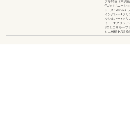
グ形材色（木調色
色のバリエーショ
ト（R・Aのみ）
イングレー+クリ
ルシルバー+クリ
イト+エクリュア
SCミニＧルーフ
ミニHBR-HA駐輪場屋