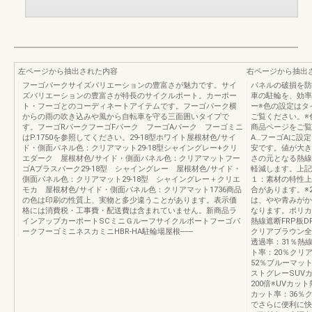
左ページから抽出された内容
右ページから抽出
フーゴパークサイズバリエーションの豊富さが魅力です。サイ
パネルの破損を防
ズバリエーションの豊富さが特長のサイクルポート。カーポー
車の駐輪を、効率
ト・フーゴとのコーディネートアイテムです。フーゴパーク横
ー※色の設定はタ
からの雨の吹き込みや風から自転車を守る三面囲いタイプで
ご覧ください。※
す。フーゴRパークフーゴFパーク フーゴAパーク フーゴミニ
商品ページをご覧
はP.1750を参照してください。29-18型ホワイト屋根材色/サイ
A…フーゴAに設定F
ド・側面パネル色：クリアマット29-18型シャイングレー+クリ
安です。値が大き
エダーク 屋根材色/サイド・側面パネル色：クリアマットフー
さの元となる熱線
ゴAプラスパーク29-18型 シャイングレー 屋根材色/サイド・
軽減します。上記
側面パネル色：クリアマット29-18型 シャイングレー＋クリエ
１：素材の特性上
モカ 屋根材色/サイド・側面パネル色：クリアマット1736商品
合があります。※
の色は印刷の性質上、実物と多少違うことがあります。表示価
は、やや青みがか
格には消費税・工事費・配送費は含まれていません。新商品ラ
なります。ポリカ
インアップカーポートSCミニＧルーフサイクルポートフーゴパ
熱線遮断FRP板D
ークフーゴミニネスカミニHBR-HA駐輪場屋根------
クリアブラウン全
透過率：31％熱
ト率：20％クリ
52％ブルーマッ
ストグレーSUV
200倍※UVカ
カット率：36％
でさらに便利に快