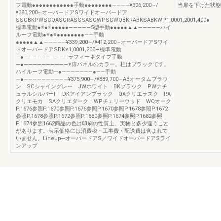
フ電動●●●●●●●●●●●●手動●●●●●●●●――――¥306,200∼/
当扉を下げた状態
¥380,200∼オーバードアSワイドオーバードア
SSCBKPWSCQASCRASCSASCWPSCWQBKRABKSABKWP1,0001,2001,400●
標準電動●※●※●●●●●―――――5型手動●●●●●▲▲―――――ハイ
ルーフ電動●※●※●●●●●●●●――手動
●●●●●▲▲―――――¥339,200∼/¥412,200∼オーバードアSワイ
ドオーバードアSDK※1,0001,200―標準電動
―●――――――――――ラフィーネタイプ手動
―●――――――――――※扉パネルのカラー。柱はブラックです。
ハイルーフ電動―●―――――――●――手動
―●――――――――――¥375,900∼/¥889,700∼ABオータムブラウ
ン SCシャイングレー JWホワイト BKブラック PWナチ
ュラルシルバーF DKアイアンブラック QAクリエラスク RA
クリエモカ SAクリエダーク WPチェリーウッド WQオーク
P.1676参照P.1670参照P.1676参照P.1670参照P.1678参照P.1672
参照P.1678参照P.1672参照P.1680参照P.1674参照P.1682参照
P.1674参照1662商品の色は印刷の性質上、実物と多少違うこと
があります。表示価格には消費税・工事費・配送費は含まれて
いません。Lineup─オーバードアS／ワイドオーバードアSライ
ンアップ