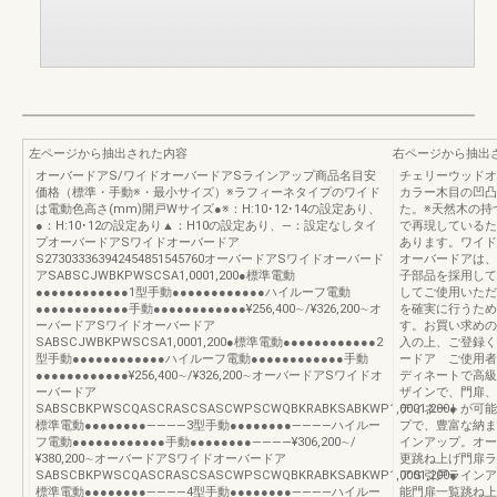
左ページから抽出された内容
右ページから抽出
オーバードアS/ワイドオーバードアSラインアップ商品名目安
チェリーウッドオ
価格（標準・手動※・最小サイズ）※ラフィーネタイプのワイド
カラー木目の凹凸
は電動色高さ(mm)開戸Wサイズ●※：H:10･12･14の設定あり、
た。※天然木の持
●：H:10･12の設定あり▲：H10の設定あり、―：設定なしタイ
で再現しているた
プオーバードアSワイドオーバードア
あります。ワイド
S273033363942454851545760オーバードアSワイドオーバード
オーバードアは、
アSABSCJWBKPWSCSA1,0001,200●標準電動
子部品を採用して
●●●●●●●●●●●●1型手動●●●●●●●●●●●●ハイルーフ電動
してご使用いただ
●●●●●●●●●●●●手動●●●●●●●●●●●●¥256,400∼/¥326,200∼オ
を確実に行うため
ーバードアSワイドオーバードア
す。お買い求めの
SABSCJWBKPWSCSA1,0001,200●標準電動●●●●●●●●●●●●2
入の上、ご登録く
型手動●●●●●●●●●●●●ハイルーフ電動●●●●●●●●●●●●手動
ードア ご使用者
●●●●●●●●●●●●¥256,400∼/¥326,200∼オーバードアSワイドオ
ディネートで高級
ーバードア
ザインで、門扉、
SABSCBKPWSCQASCRASCSASCWPSCWQBKRABKSABKWP1,0001,200●
ディネートが可能
標準電動●●●●●●●●――――3型手動●●●●●●●●――――ハイルー
プで、豊富な納ま
フ電動●●●●●●●●●●●●手動●●●●●●●●――――¥306,200∼/
インアップ。オー
¥380,200∼オーバードアSワイドオーバードア
更跳ね上げ門扉ラ
SABSCBKPWSCQASCRASCSASCWPSCWQBKRABKSABKWP1,0001,200●
アＳ引戸ラインア
標準電動●●●●●●●●――――4型手動●●●●●●●●――――ハイルー
能門扉一覧跳ね上