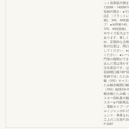
ット加算額片開き600
1200W・1400W
収納片開き〉●寸
詰】〈フラットレー
格)、340、400
プ〉●Ｗ呼称140、1
370、400(規格
Ｗサイズ拡大はで
あります。著しく
め、定期的な点検
取付位置は、間口
してください。●
ください。●レー
門扉の開閉ができ
込んだ雪は溶かす
注生産品です。は
収納開口幅180°
収納寸法）たたみ幅
幅（592）キャスタ
たみ幅全幅開口幅
（592）縦桟55×
幅全幅たたみ幅（1
スター回転最大幅（59
スターφ75新商
︿電動タイプ﹀グ
ルミジャンボD３
ェンス・車庫まわり
工上のご注意P.2
P.2687