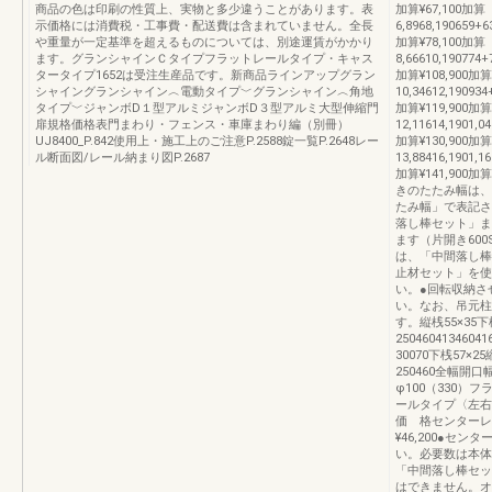
商品の色は印刷の性質上、実物と多少違うことがあります。表
加算¥67,100加算
示価格には消費税・工事費・配送費は含まれていません。全長
6,8968,190659+6
や重量が一定基準を超えるものについては、別途運賃がかかり
加算¥78,100加算
ます。グランシャインＣタイプフラットレールタイプ・キャス
8,66610,190774+7
タータイプ1652は受注生産品です。新商品ラインアップグラン
加算¥108,900加算
シャイングランシャイン︿電動タイプ﹀グランシャイン︿角地
10,34612,190934+
タイプ﹀ジャンボD１型アルミジャンボD３型アルミ大型伸縮門
加算¥119,900加算
扉規格価格表門まわり・フェンス・車庫まわり編（別冊）
12,11614,1901,04
UJ8400_P.842使用上・施工上のご注意P.2588錠一覧P.2648レー
加算¥130,900加算
ル断面図/レール納まり図P.2687
13,88416,1901,16
加算¥141,900加算15
きのたたみ幅は、
たみ幅」で表記さ
落し棒セット」ま
ます（片開き600
は、「中間落し棒
止材セット」を使
い。●回転収納さ
い。なお、吊元柱
す。縦桟55×35
25046041346
30070下桟57×2
250460全幅開口
φ100（330
ールタイプ〈左右
価 格センターレールセ
¥46,200●セ
い。必要数は本体
「中間落し棒セッ
はできません。オ