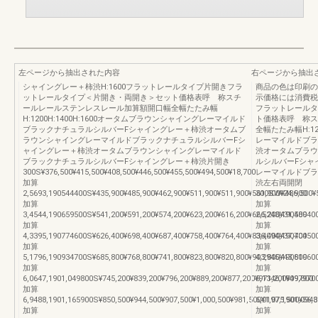
左ページから抽出された内容
右ページから抽出
シャイングレー＋柿渋H:1600フラットレールタイプ片開きフラ
商品の色は印刷の
ットレールタイプ＜片開き・両開き＞セット価格表呼 称スチ
示価格には消費税
ールレールステンレスレール加算額開口幅全幅たたみ幅
フラットレールタ
H:1200H:1400H:1600オータムブラウンシャイングレーマイルド
ト価格表呼 称ス
ブラックナチュラルシルバーFシャイングレー＋柿渋オータムブ
全幅たたみ幅H:12
ラウンシャイングレーマイルドブラックナチュラルシルバーFシ
レーマイルドブラ
ャイングレー＋柿渋オータムブラウンシャイングレーマイルド
渋オータムブラウ
ブラックナチュラルシルバーFシャイングレー＋柿渋片開き
ルシルバーFシャ
300S¥376,500¥415,500¥408,500¥446,500¥455,500¥494,500¥18,700
レーマイルドブラ
加算
渋左右両開閉
2,5693,190544400S¥435,900¥485,900¥462,900¥511,900¥511,900¥561,900¥24,900
300SW¥486,500¥5
加算
加算
3,4544,190659500S¥541,200¥591,200¥574,200¥623,200¥616,200¥666,200¥31,400
2,5243,19058940
加算
加算
4,3395,190774600S¥626,400¥698,400¥687,400¥758,400¥764,400¥836,400¥37,400
3,4094,19070450
加算
加算
5,1796,190934700S¥685,800¥768,800¥741,800¥823,800¥820,800¥903,800¥43,600
4,2945,19081960
加算
加算
6,0647,1901,049800S¥745,200¥839,200¥796,200¥889,200¥877,200¥971,200¥49,800
5,1346,19097970
加算
加算
6,9488,1901,165900S¥850,500¥944,500¥907,500¥1,000,500¥981,500¥1,075,500¥56,
6,0197,1901,094
加算
加算