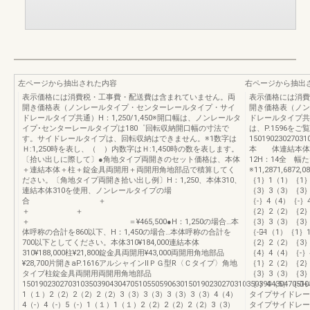
左ページから抽出された内容
右ページから抽出
表示価格には消費税・工事費・配送費は含まれていません。両
表示価格には消費
開き価格表（ノンレールタイプ・センターレールタイプ・サイ
開き価格表（ノン
ドレールタイプ共通）H：1,250/1,450※開口幅は、ノンレールタ
ドレールタイプ共通）
イプ･センターレールタイプは180゜回転収納開口幅の寸法で
は、P.1596
す。サイドレールタイプは、回転収納はできません。※1数字は
15019023027031
Ｈ:1,250時を表し、（ ）内数字はＨ:1,450時の数を表します。
本 体連結本体呼 
〔拾い出しに際して〕●角地タイプ両開きのセット価格は、本体
12H：14全 
＋連結本体＋柱＋錠金具両開用＋両開用角地部品で積算してく
※11,2871,6872,08
ださい。〔角地タイプ両開き拾い出し例〕H：1,250、本体310、
｛1｝1（1）｛1
連結本体310を使用、ノンレールタイプの場
｛3｝3（3）｛3
合 ＋
｛-｝4（4）｛-｝
＋ ＋
｛2｝2（2）｛2
＋ ＝¥465,500●H：1,250の場合…本
｛3｝3（3）｛3｝
体呼称の合計を860以下、H：1,450の場合…本体呼称の合計を
｛-｝̶̶̶̶̶̶1（
700以下としてください。本体310¥184,000連結本体
｛2｝2（2）｛3
310¥188,000柱¥21,800錠金具両開用¥43,000両開用角地部品
｛4｝4（4）｛-｝
¥28,700片開きaP.1616アルシャインⅡＰＧ型R〈Ｃタイプ〉角地
｛1｝2（2）｛2
タイプ柱錠金具両開用両開用角地部品
｛3｝3（3）｛3｝
15019023027031035039043047051055059063015019023027031035039043047051055059063
｛-｝4（5）｛-｝
1（１）2（2）2（2）2（2）3（3）3（3）3（3）3（3）4（4）
タイプサイドレー
4（-）4（-）5（-）1（１）1（１）2（2）2（2）2（2）3（3）
タイプサイドレー