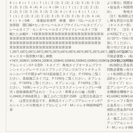
4（-）4（-）1（１）1（１）2（2）2（2）2（2）3（3）3（3）
より算出）両開き
3（3）3（3）4（4）4（-）4（-）̶̶̶̶̶̶1（１）1（１）2（2）2（2）
＋錠金具＋両開用
2（2）3（3）3（3）3（3）3（3）4（-）4（-）4（-）1（１）
出） 角地タイ
1（１）2（2）2（2）2（2）3（3）3（3）3（3）3（3）4（4）
〈注1〉転倒防止
4（-）4（-）̶̶̶̶̶̶本 体連結本体呼 称価 格H：12レールタイプ
し棒を所定の位置
加算額 開口幅※センターレールタイプサイドレールタイプノン
（キャスター部）
レールタイプ・センターレールタイプサイドレールタイプ全
要です。〈注3〉
幅たたみ幅H：14加算加算加算加算加算加算加算加算加算加算加
が420以下とし
算加算加算加算加算加算加算加算加算加算加算加算加算加算加
分/25°C∼10
算加算加算加算加算加算加算加算加算加算加算加算加算加算加
加してください。
算加算加算加算加算加算加算加算加算加算
取り付けできませ
1,2871,6872,0872,4872,8873,2873,6874,0874,4874,8875,2875,6871,2871,6872,0872,48
〈注2〉〈注3〉
キャスター箇所数※1落し棒数
可能必要数＝（転
※1¥31,500¥31,500¥34,200¥34,200¥40,500¥40,500¥40,500¥50,500¥53,200¥53,200¥56,80
ャフト数）と同数
アルシャインⅡＰＧ型R〈Ａタイプ〉角地タイプオータムブラウ
（転倒防止受金具
ンシャイングレーマイルドブラックブロンズホワイトナチュラ
同数必要数＝柱1
ルシルバーF片開きaP.1616直線施工タイプは、P.1590をご覧く
ット転倒防止受金
ださい。直線施工タイプは、P.1590をご覧ください。オプショ
品Bセンターシャ
ンは、P.1609をご覧ください。オプションは、P.1609をご覧く
（Cタイプ）セン
ださい。1608シャイングレークリエラスク＋シャイングレー柿
定アンカーアンカ
渋＋規格価格表門まわり・フェンス・車庫まわり編（別冊）
全機種全機種ＰＧ
UJ8400_P.806使用上・施工上のご注意P.2588 は受注生産品で
¥2,600¥2,900¥3,
す。 は受注生産品です。新商品ラインアップアルシャインⅡア
ターシャフト取付
ルシャインＨＧ角地タイプセレビューF・Mシャレオ伸縮伸縮門
止金具セットH型
扉
倒防止受金具PG
まわり・フェンス・
上・施工上のご注
アップアルシャイ
F・Mシャレオ伸