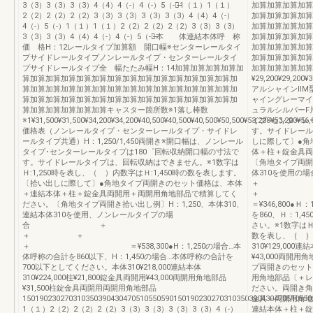
3（3）3（3）3（3）4（4）4（-）4（-）5（-）̶̶̶̶̶̶1（１）1（１）
加算加算加算加算
2（2）2（2）2（2）3（3）3（3）3（3）3（3）4（4）4（-）
加算加算加算加算
4（-）5（-）1（１）1（１）2（2）2（2）2（2）3（3）3（3）
加算加算加算加算
3（3）3（3）4（4）4（-）4（-）5（-）̶̶̶̶̶̶本 体連結本体呼 称
加算加算加算加算
価 格H：12レールタイプ加算額 開口幅※センターレールタイ
加算加算加算加算
プサイドレールタイプノンレールタイプ・センターレールタイ
加算加算加算加算
プサイドレールタイプ全 幅たたみ幅H：14加算加算加算加算加
加算加算加算加算
算加算加算加算加算加算加算加算加算加算加算加算加算加算加
¥29,200¥29,200¥3
算加算加算加算加算加算加算加算加算加算加算加算加算加算加
アルシャインⅡM
算加算加算加算加算加算加算加算加算加算加算加算加算加算加
ャイングレーマイ
算加算加算加算加算加算キャスター箇所数※1落し棒数
ュラルシルバーF片
※1¥31,500¥31,500¥34,200¥34,200¥40,500¥40,500¥40,500¥50,500¥53,200¥53,200¥56,8
イプ･センターレ
価格表（ノンレールタイプ・センターレールタイプ・サイドレ
す。サイドレール
ールタイプ共通）H：1,250/1,450両開き※開口幅は、ノンレール
しに際して〕●角
タイプ･センターレールタイプは180゜回転収納開口幅の寸法で
体＋柱＋錠金具両
す。サイドレールタイプは、回転収納はできません。※1数字は
〔角地タイプ両開き
Ｈ:1,250時を表し、（ ）内数字はＨ:1,450時の数を表します。
体310
〔拾い出しに際して〕●角地タイプ両開きのセット価格は、本体
＋
＋連結本体＋柱＋錠金具両開用＋両開用角地部品で積算してく
ださい。〔角地タイプ両開き拾い出し例〕H：1,250、本体310、
＝¥346,800●
連結本体310を使用、ノンレールタイプの場
を860、Ｈ：1,
合 ＋
さい。※1数字はＨ:
＋ ＋
数を表し、｛ ｝
＋ ＝¥538,300●H：1,250の場合…本
310¥129,000連
体呼称の合計を860以下、H：1,450の場合…本体呼称の合計を
¥43,000両開用
700以下としてください。本体310¥218,000連結本体
プ両開きのセット
310¥224,000柱¥21,800錠金具両開用¥43,000両開用角地部品
用角地部品〔＋レ
¥31,500柱錠金具両開用両開用角地部品
ださい。両開き角
1501902302703103503904304705105505901501902302703103503904304705105
金具＋両開用角地
1（１）2（2）2（2）2（2）3（3）3（3）3（3）3（3）4（-）
連結本体＋柱＋錠