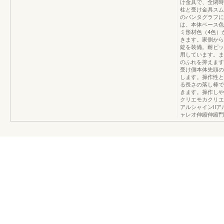
け金具で、全閉時
柱と受け金具スム
のパンタグラフに
は、本体ベース色
ミ形材色（4色）
きます。家側から
錠を装備。耐ピッ
用しています。ま
のふれを抑えます
受け側本体先頭の
します。操作性と
る長さの落し棒で
きます。操作しや
クリエモカクリエ
アルシャインⅡア
ャレオ伸縮伸縮門