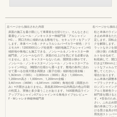
左ページから抽出された内容
右ページから抽出
床面の施工を最小限にして車庫前を仕切りたい。そんなときに
柱と本体のライン
最適なノンレール・ノンキャスター伸縮門扉「アルシャイン
き止め本体をたた
HG」。間口方向に傾斜のある敷地でも、セキュリティをアップ
定します。回転止
します。本体ベース色：ナチュラルシルバーFカラー材色：クリ
クを解除します。
エモカH：1200300Sロング柱使用・傾斜地施工アルシャインHG
ラットなネジを採
傾斜地や角地にも施工できる、ノンレール＆ノンキャスター伸
（掛け側）の角度
縮門扉。ノンレールなので、床面の仕上げを気にする必要があ
ルトをゆるめて、
りません。また、キャスターもないため、開閉音が静かです。
転収納して、開口
ノンレール・ノンキャスターノンレール・ノンキャスターアル
行きは130mm
シャインHGは、3種類の仕様から選べます。敷地の条件に合わ
ットなフォルムで
せて選べる仕様片開き両開き（親子仕様）傾斜地仕様全幅：
整してください。
1,363mm（130S）∼3,083mm（300S）高さ：1,000mm、
場合があります。
1,200mm高さ：1,000mm、1,200mm全幅：
ルム本体の調整本
3,461mm（340W）∼6,041mm（600W）角地仕様（両開きの
ーブラックナチュ
み）※片開きはありません。高低差200mm以内商品の色は印刷
ロンズシャイング
の性質上、実物と多少違うことがあります。1600新商品ライン
アルミ形材色ラッ
アップアルシャインⅡアルシャインＨＧ角地タイプセレビュー
材門扉を開けると
F・Mシャレオ伸縮伸縮門扉
す。※安全のため
さい。ふれ止め部
側の本体にワンタ
ける受け金具が付
用先頭ストッパー