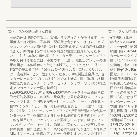
左ページから抽出された内容
右ページから抽出
商品の色は印刷の性質上、実物と多少違うことがあります。表
●寸法図（単位mm）
示価格には消費税・工事費・配送費は含まれていません。オプ
縦桟23×25柱48×1
ションオプション価格表〈注1〉転倒防止受金具は強度補助部材
スターφ65全幅6
であり、開閉後は必ず落し棒を所定の位置に固定してくださ
納開口幅26435
い。〈注2〉本体先頭の框（キャスター部）にセンターシャフト
ターレールタイプ）
を取り付ける場合には、不要です。〈注3〉柱固定アンカーの使
整可能ノンレール
用範囲は、本体呼称の合計が420以下としてください。〈注4〉
先頭落し棒φ13×
柱2本の施工を同時（15分/25℃∼10分/30℃）に行えない場合
落し棒φ13×84
は、接着剤を1セット追加してください。※転倒防止金具は、セ
面センターレール断面寸
ンターレールタイプには取り付けできません。呼 称価 格転
回転収納開口幅片開
倒防止受金具センターシャフトセンターシャフト取付部品A柱固
転収納たたみ幅た
定アンカーアンカー固定接着剤
門扉の現場確認事
¥2,600¥2,900¥2,800¥12,700¥9,400本体のキャスター設置箇所に
で下記の事項をご
取付可能必要数＝（転倒防止受金具）と同数必要数＝（センタ
間口方向には水平
ーシャフト数）と同数必要数＝柱1本につき、1セット必要数＝
センターレールタ
柱2本につき、1セット備 考転倒防止金具セット〈注1〉〈注
プ開口幅※1サイ
2〉〈注3〉〈注4〉センターシャフト取付部品転倒防止受金具セ
落し棒数価 格価
ンターシャフト転倒防止金具セット転倒防止金具両面シリンダ
150S¥102,300¥12
ー錠を採用して、セキュリティに配慮しています。鍵はディン
片開き親子仕様（1
プルシリンダー・キーです。強風にも安心な、ロング落し棒を
SP¥167,400¥194,
標準装備。操作位置が高く、楽な姿勢で操作できます。※写真は
270）SP¥189,500
M型リフォームに最適なアンカー柱仕様をオプションで用意し
＋330）SP¥206,30