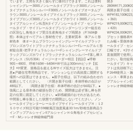
ています。土間を大きく掘らずに後付けできます。これは便利
開き
シャイングレー300Sノンレールタイプブラック300Sノンレール
280W¥171,200¥20
タイプナチュラルシルバーF300Sノンレールタイプオータムブ
両開き親子仕様（1
ラウン300Sノンレールタイプマイルドブラック300Sノンレール
WP¥182,100¥223,
タイプブロンズ300Sノンレールタイプホワイト300Sノンレール
＋360）
タイプアルシャインⅡL型Aタイプノンレールタイプ・センターレ
WP¥219,000¥272,
ールタイプ・サイドレールタイプシリンダーシリンダー錠左右
＋420）
の区別なし角地タイプ受注生産角地タイプ両開き（P.1604参
WP¥234,000¥291
照）本体はすべてアルミ形材色です。主要材質本 体アルミ形
プセット価格表H
材色本 体オータムブラウンシャイングレーマイルドブラック
たみ幅＋受側本体
ブロンズホワイトブラックナチュラルシルバーFレールアルミ形
ールタイプ・セン
材錠台座･把手ナチュラルシルバーFシャイングレーマイルドブ
口幅です。※2サ
ラックブロンズホワイトブラックナチュラルシルバーF落し棒ス
直進開閉で使用し
テンレス（SUS304）イージーオーダー特注【切詰】●呼称
ださい。取付錠両
90S∼480S、呼称160W∼640W※W寸法は300mmピッチ【拡
ールタイプ）キャ
大】※H変更、規格品を超えるWサイズ拡大はできません。注
フトは先頭框下に
意●戸建住宅専用商品です。マンションなどの高頻度に開閉する
P.2648使用上
場所への設置はできません。●親子仕様は、以下の組み合わせの
ェンス・車庫まわり
範囲としてください。 〈片開き親子仕様〉本体呼称の合計が
プアルシャインⅡ
480以下。 〈両開き親子仕様〉本体呼称の合計が660以下。●
シャレオ伸縮伸縮
強風による扉本体の破損を防ぐため、開閉後は必ず落し棒を所
定の位置に固定してください。●斜桟破損のおそれがあるため、
中間落し棒を落とした状態での開閉はしないでください。ノン
レールタイプセンターレールタイプサイドレールタイプＨ：１2
５０サイズ特注可能1598耐風圧強度風速33.1m/秒相当新商品ラ
インアップアルシャインⅡアルシャインＨＧ角地タイプセレビュ
ーF・Mシャレオ伸縮伸縮門扉