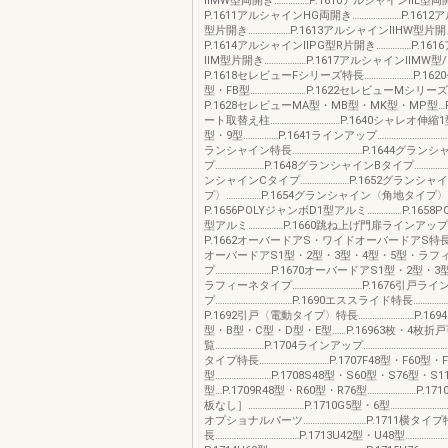
ⅡMW型両開き……………P.1610アルシャインⅡL型両開
P.1611アルシャインHG両開き…………………P.161
型片開き………………P.1613アルシャインⅡHW型片開
P.1614アルシャインⅡPG型R片開き……………P.16
ⅡM型片開き………………P.1617アルシャインⅡMW型
P.1618セレビューFシリーズ特長…………………P.162
型・FB型……………………P.1622セレビューMシリーズ
P.1628セレビューMA型・MB型・MK型・MP型…P
ート取替え柱…………………………P.1640シャレオ伸縮
型・9型……………P.1641ラインアップ……………………………
ランシャイン特長…………………………P.1644グラン
プ…………………P.1648グランシャインBタイプ………………
ンシャインCタイプ…………………P.1652グランシ
プ〉……………P.1654グランシャイン〈角地タイプ〉
P.1656POLYジャンボD1型アルミ……………P.1658
型アルミ……………P.1660跳ね上げ門扉ラインアップ…
P.1662オーバードアS・ワイドオーバードアS特長P
オーバードアS1型・2型・3型・4型・5型・ラフ
プ……………………P.1670オーバードアS1型・2型・
ラフィーネタイプ…………………………P.1676引戸ライ
プ……………………………P.1690エススライド特長……………
P.1692引戸〈電動タイプ〉特長……………………P.16
型・B型・C型・D型・E型……P.16963枚・4枚折
覧…………………P.1704ラインアップ………………………………
タイプ特長…………………………P.1707F48型・F60型・F
型……………………P.1708S48型・S60型・S76型・S1
型…P.1709R48型・R60型・R76型…………………P.17
板なし］……………………P.1710G5型・6型………………………
オプショナルパーツ………………………P.1711横タイプ
長………………………………P.1713U42型・U48型………………