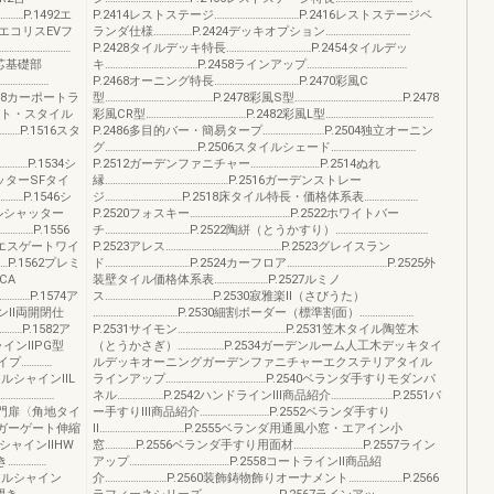
………P.1492エ
P.2414レストステージ……………………………P.2416レストステージベ
8エコリスEVフ
ランダ仕様……………P.2424デッキオプション……………………………
……………………
P.2428タイルデッキ特長……………………………P.2454タイルデッ
偏芯基礎部
キ………………………………P.2458ラインアップ…………………………………
………………
P.2468オーニング特長……………………………P.2470彩風C
508カーポートラ
型……………………………………P.2478彩風S型……………………………………P.2478
コート・スタイル
彩風CR型…………………………………P.2482彩風L型……………………………………
……P.1516スタ
P.2486多目的バー・簡易タープ……………………P.2504独立オーニン
グ………………………………P.2506スタイルシェード……………………………
………P.1534シ
P.2512ガーデンファニチャー………………………P.2514ぬれ
ャッターSFタイ
縁…………………………………………P.2516ガーデンストレー
……P.1546シ
ジ…………………………P.2518床タイル特長・価格体系表…………………
グルシャッター
P.2520フォスキー…………………………………P.2522ホワイトバー
………P.1556
チ……………………………P.2522陶絣（とうかすり）………………………………
ミエスゲートワイ
P.2523アレス………………………………………P.2523グレイスラン
P.1562プレミ
ド……………………………P.2524カーフロア…………………………………P.2525外
CA
装壁タイル価格体系表…………………P.2527ルミノ
………P.1574ア
ス……………………………………P.2530寂雅楽Ⅱ（さびうた）
インⅡ両開閉仕
……………………………P.2530細割ボーダー（標準割面）…………………
……P.1582ア
P.2531サイモン……………………………………P.2531笠木タイル陶笠木
ャインⅡPG型
（とうかさぎ）………………P.2534ガーデンルーム人工木デッキタイ
イプ…………
ルデッキオーニングガーデンファニチャーエクステリアタイル
6アルシャインⅡL
ラインアップ…………………………………P.2540ベランダ手すりモダンパ
…………………
ネル………………P.2542ハンドラインⅢ商品紹介……………………P.2551バ
伸縮門扉〈角地タイ
ー手すりⅢ商品紹介………………………P.2552ベランダ手すり
ンガーゲート伸縮
Ⅱ……………………………P.2555ベランダ用通風小窓・エアイン小
ルシャインⅡHW
窓…………P.2556ベランダ手すり用面材………………………P.2557ライン
……………
アップ…………………………………P.2558コートラインⅡ商品紹
9アルシャイン
介……………………P.2560装飾鋳物飾りオーナメント…………………P.2566