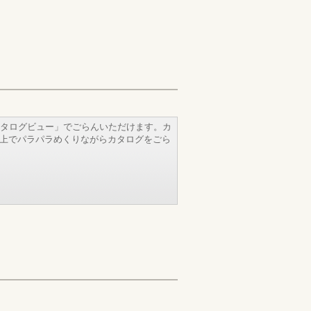
タログビュー」でごらんいただけます。カ
b上でパラパラめくりながらカタログをごら