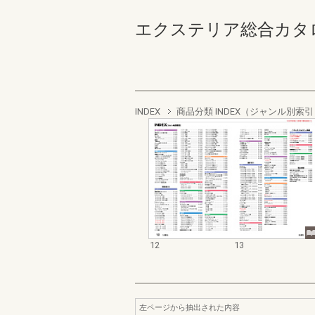
エクステリア総合カタログ202
INDEX
商品分類 INDEX（ジャンル別索
12
13
左ページから抽出された内容