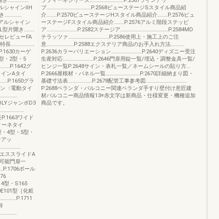
き………………
ラフィーネシリーズ…………………………P.2567ラインアッ
2アルシャインⅡH
プ…………………………………P.2568ビューステージSスタイル商品紹
き……………
介………P.2570ビューステージHスタイル商品紹介………P.2576ビュ
16アルシャイン
ーステージFスタイル商品紹介………P.2576アルミ階段ステッピ
/L型片開き………
ア………………………P.2582ステージア……………………………………P.2584MD
0セレビューFA
テラッツァ………………………………P.2586使用上・施工上のご注
特長…………………
意……………………P.2588エクステリア商品のお手入れ方法…………
.1630カーゲ
P.2636カラーバリエーション………………………P.2640ディズニー受注
1型・2型・5
生産対応………………………P.2646門扉用錠一覧/埋込・調整金具一覧/
……P.1642グ
ヒンジ一覧P.2648サイン・表札一覧／ネームシールの貼り方…
シャインAタイ
P.2666屋根材・パネル一覧…………………………P.2670詳細納まり図・
…P.1650グラ
基礎寸法表…………………P.2678配管工事参考図………………………………
ャイン〈電動タイ
P.2688ベランダ・バルコニー関連ベランダ手すり壁付け意匠建
……………
材バルコニー商品情報13※赤文字は新商品・仕様変更・機種追加
POLYジャンボD3
商品です。
………………
.1663ワイド
ィーネタイ
3型・4型・5型・
ンアッ
………………
94エススライドA
戸可能門扉一
…P.1706ポール
76
14型・S165
10E101型［化粧
…………P.1711
特
……………