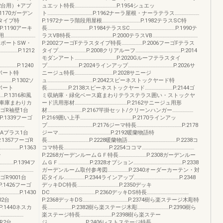
（2台用）+アプ
ュエット特長………………………………P.1954シュエッ
.1170ガーデン
ト…………………………………P.1962ナーラ屋根・ナーラテラス…………………
フタイプ特
P.1972ナーラ階段用屋根……………………………P.1982テラスSC特
.1190アーキ
長………………………………P.1984テラスSC…………………………………P.1990テ
………………………
ラスVB特長………………………………P.2000テラスVB…………………………………
カーポートSW・
P.2002フーゴFテラスタイプ特長………………P.2006フーゴFテラス
…………P.1212
タイプ……………………P.2008クリアルーフ…………………………………P.2014
モダンアート………………………………P.2020Gルーフテラスタイ
…………P.1240
プ………………………P.2024ラインアップ…………………………………P.2026サ
ーポート特
ニージュ特長……………………………P.2028サニージ
………P.1302ソ
ュ…………………………………P.2042スピーネストックヤード特
ーポート
長………………P.2138スピーネストックヤード……………………P.2144ゴ
…P.1316和風
ミ収納庫・緑化ベース庭まわりテラステラス囲い・ストックヤ
車庫まわりカ
ード汎用形材………………………………………P.2162サニージュ用形
ーゴR袖壁1台
材…………………………P.2167竿掛セット/クリーンハンガー………………
P.1339フーゴ
P.2169囲い上手………………………………………P.2170ラインアッ
…………………
プ…………………………………P.2176ジーマ特長…………………………………P.2178
ーゴAプラス1台
ジーマ………………………………………P.2192暖蘭物語特
P.1357フーゴR
長………………………………P.2228暖蘭物語……………………………………P.2238コ
…………P.1363
コマ特長…………………………………P.2254ココマ………………………………………
台
P.2268ガーデンルームＧＦ特長……………………P.2308ガーデンルー
………P.1394フ
ムＧＦ………………………P.2328オプション……………………………………P.2338
………………………
ガーデンルーム取付参考図………………P.2340オーダーカーテン・対
ゴR9001台
応タイル………………P.2344ラインアップ…………………………………P.2348
P.1426フーゴ
デッキDC特長………………………………P.2350デッキ
……………P.1430
DC…………………………………P.2360デッキDS特長………………………………
02台
P.2368デッキDS…………………………………P.2374樹ら楽ステージ木彫特
P.1440ネスカ
長…………………P.2382樹ら楽ステージ木彫………………………P.2390樹ら
…………………
楽ステージ特長………………………P.2398樹ら楽ステー
カR2台
ジ……………………………P.2406レストステージ特長…………………………