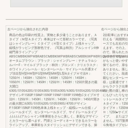
左ページから抽出された内容
右ページから抽出
商品の色は印刷の性質上、実物と多少違うことがあります。Ａ
2台駐車におすす
タイプ（Ｍ型Ａタイプ）本体はすべて形材カラーです。（写真
行える「両開閉仕
はシャイングレー）Ｃタイプ（Ｈ型Ｃタイプ）上桟キャップ、
ースでも左右の引
縦桟がラッピング形材色です。（写真は柿渋）アルシャインⅡ伸
えます。その上、
縮門扉ラインアップ
ので、限られたカ
ABSCMBBKIWPWBRABSCMBBKIWPWBRABSCMBBKIWPWBRSCMBIWPWBRA
ありそうでなかっ
オータムブラウン：ブラック：シャイングレー：ナチュラルシ
がもっと使いやす
ルバーF：マイルドブラック：柿渋：ブロンズ：クリエラスク：
保てるので、扉を
ホワイトノンレール・センターレール・サイドレール共通タイ
ありません。落し
プ項目型H型HW型PG型RM型MW型L型AタイプＨ寸法H：
てください。段差
1250/H：1450H：1250/H：1450H：1250/H：1450H：
能なセンターレー
1050/H：1250/H：1450H：1250/H：1450H：1250片開きの最
様」は最適です！
大開口
からラクラク出庫
630S/510S620S/510S630S/510S630S/630S/510S620S/510S480S
めた際の落し棒の
デザインP.1582P.1586P.1590P.1596P.1593P.1598色CタイプＨ寸
にもぴったりなセ
法H：1250/H：1450H：1250/H：1450H：1250/H：1450片開き
ットレールタイプ
の最大開口630S/510S620S/510S590S/470Sデザイン
ＡタイプＨ：125
P.1583P.1586P.1590色本体上桟キャップ・縦桟レール仕様：ノ
タイプＨ：1250
ンレールタイプ、センターレールタイプ、サイドレールタイプ
Ｈ：1250●サイ
JJJJJJアルシャインⅡ車庫前をさらに美しく、多彩なデザイン
イプ、 またはフ
とカラーから選べます。門扉とコーディネートできるカラーを
ません。1577
ラインアップ。車庫前をスタイリッシュにデザインできる、操
Ｇ角地タイプセレ