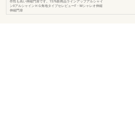
作性も高い伸縮門扉です。1576新商品ラインアップアルシャイ
ンⅡアルシャインＨＧ角地タイプセレビューF・Mシャレオ伸縮
伸縮門扉