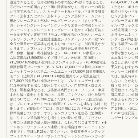
設置できること。③扉収納幅下の水勾配が4%以下であること。
¥984,400¥1,
④桁カバーの前面および上面に障害物がなく、桁カバーの着脱
ください。ポリカ
が可能であること。ポリカーボネート板パネルパネル主要材質
柿渋パネルパネル
アルミ形材またはアルミ形材＋ラッピング形材フレームアルミ
ピング形材フレー
形材フレームアルミ形材レールグリーンマット〈すりガラス
ングレーアルミ形
調〉シャイングレーシャイングレークリエダーク柿渋シャイン
イルドブラックポ
グレーシャイングレーシャイングレー＋＋色サイズ特注可能ト
ズ特注可能トータ
ータルデザイン電動可能リモコン可能左右の区別ありホームネ
ありホームネット
ットワークシステム連動受注生産シリンダーシリンダー錠1568
ンダー錠●戸建住
全長や重量が一定基準を超えるものについては、別途運賃がか
閉する場所への設
かります。オプションオプション価格表は受注生産品です。
いでください。●
呼 称価 格備 考柱補強材セット¥48,500P.1573参照Gフレー
や雪が溜まらない
ム固定部品¥3,500電動タイプ用リモコン送信器（追加用）
ル本体やヒンジ部
¥15,300P.1695参照外部押しボタンスイッチセット¥5,400過電流
ることがあります
保護付漏電ブレーカー（BJS1521）¥5,600アース棒¥1,400ホー
手入れをおすすめ
ムネットワークシステムホームユニット¥27,500P.28参照車載リ
センサーに付着す
モコン（追加用）¥19,800P.1560参照屋外カメラ電源直結式
では、強風時やレ
¥47,300P.29参照●柱補強材セットは、プレミエスゲートの柱に
しないことがあり
門扉を連接する場合に使用してください。門扉本体・錠金具・
費（取り付け・
門柱・調整金具などは、規格価格表門まわり・フェンス・車庫
意電動タイプを取
まわり編（別冊）を参照の上、加算してください。取付推奨門
気工事店にご依頼
扉については、P.1573をご覧ください。●Gフレーム固定部品
を超えるものにつ
は、プレミエスゲートの柱の側面にGフレームを連結する時に使
門まわり・フェンス
用します。●電動タイプには、車2台用に2コのリモコン送信器を
712使用上・施工上
標準装備しています。オプションのリモコン送信器（追加用）
P.2648仕様
は、リモコン送信器だけを増やしたい時に使用してください。
スゲートシングル
リモコン送信器の最大使用個数は、合わせて16コまでです。●ホ
ームネットワークシステム連動にする場合はホームユニットが
必要です。詳細はP.28をご覧ください。仕様変更ラインアップ
プレミエスゲートワイドプレミエスゲートシングルハンガーゲ