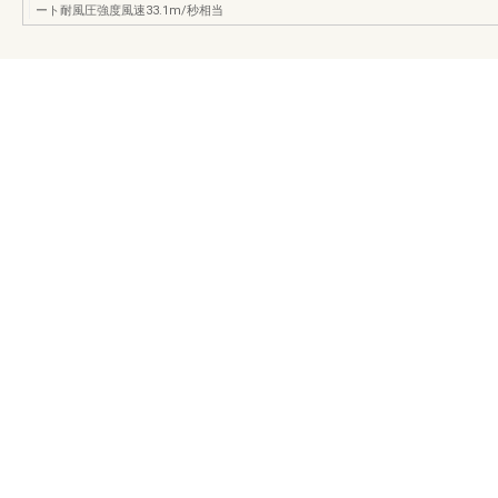
ート耐風圧強度風速33.1m/秒相当