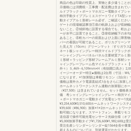
商品の色は印刷の性質上、実物と多少違うことが
示価格には消費税・工事費・配送費は含まれてい
ルドブラック＋ポートマホガニー電動タイプシャ
柿渋手動タイププレミエスゲートワイドTA型シ
動タイプアルミ形材レール必ず、ご確認ください
ゲートの現場確認事項①扉の軌跡上および収納幅
ないこと。②傾斜地に設置する場合でも、桁およ
ーが水平に設置できること。③扉収納幅下の水勾
あること。④桁カバーの前面および上面に障害物
バーの着脱が可能であること。ポリカグリーンマ
た見え方（10cm）グリーンマット〈すりガラス
ネート板シャイングレー柿渋マイルドブラックポ
ーシャイングレーパネルパネル主要材質アルミ形
ミ形材＋ラッピング形材フレームアルミ形材シャ
ャイングレーフレーム色マイルドブラック＋＋【
外々）５,469∼6,109mm×H（有効開口高さ）2,00
イージーオーダー特注●価格は2台用（寸法：W6,109
になります。※1加算額は車載リモコン（2台分）
価格は屋外カメラ電源直結式1台をさらに加算した
ホームネットワークシステム連動の加算額にホー
（¥27,500）は含まれていません。セット価格表
備 考シャイングレーシャイングレー＋柿渋マイ
＋ポートマホガニー電動タイプ光電センサー1光
¥3,254,600¥3,510,600ホームネットワークシス
¥39,600（¥86,900）加算※1※2ホームネットワ
動可能になります。スマートフォン、車載リモコ
送信器で操作可能光電センサー２光線仕様（オプ
¥5,000加算手動タイプ¥1,726,600¥1,982,60
受注生産シリンダーシリンダー錠1564全長や重
超えるものについては、別途運賃がかかります。