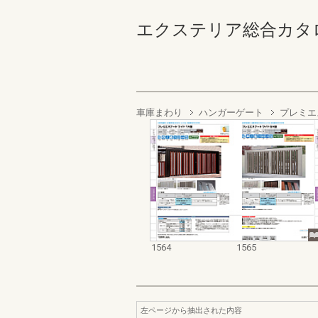
エクステリア総合カタログ2022
車庫まわり
ハンガーゲート
プレミエ
1564
1565
左ページから抽出された内容