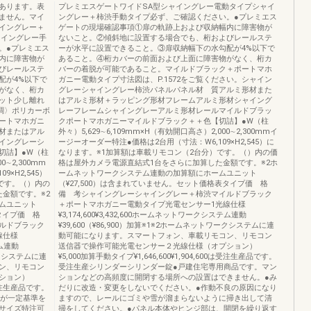
あります。表
プレミエスゲートワイドSA型シャイングレー電動タイプシャイ
ません。マイ
ングレー＋柿渋手動タイプ必ず、ご確認ください。●プレミエス
イングレー＋
ゲートの現場確認事項①扉の軌跡上および収納幅内に障害物が
ャイングレー手
ないこと。②傾斜地に設置する場合でも、桁およびレールステ
。●プレミエス
ーが水平に設置できること。③扉収納幅下の水勾配が4%以下で
内に障害物が
あること。④桁カバーの前面および上面に障害物がなく、桁カ
びレールステ
バーの着脱が可能であること。マイルドブラック＋ポートマホ
配が4%以下で
ガニー電動タイプ寸法図は、P.1572をご覧ください。シャイン
がなく、桁カ
グレーシャイングレー柿渋パネルパネル材 質アルミ形材また
ット少し離れ
はアルミ形材＋ラッピング形材フレームアルミ形材シャイング
調〉ポリカーボ
レーフレームシャイングレーアルミ形材レールマイルドブラッ
ートマホガニ
クポートマホガニーマイルドブラック＋＋色【切詰】●W（柱
材またはアル
外々）5,629∼6,109mm×H（有効開口高さ）2,000∼2,300mmイ
イングレーシ
ージーオーダー特注●価格は2台用（寸法：W6,109×H2,545）に
切詰】●W（柱
なります。※1加算額は車載リモコン（2台分）です。（）内の価
0∼2,300mm
格は屋外カメラ電源直結式1台をさらに加算した金額です。※2ホ
×H2,545）
ームネットワークシステム連動の加算額にホームユニット
です。（）内の
（¥27,500）は含まれていません。セット価格表タイプ価 格
金額です。※2
備 考シャイングレーシャイングレー＋柿渋マイルドブラック
ムユニット
＋ポートマホガニー電動タイプ光電センサー1光線仕様
タイプ価 格
¥3,174,600¥3,432,600ホームネットワークシステム連動
ルドブラック
¥39,600（¥86,900）加算※1※2ホームネットワークシステムに連
線仕様
動可能になります。スマートフォン、車載リモコン、リモコン
テム連動
送信器で操作可能光電センサー２光線仕様（オプション）
ークシステムに連
¥5,000加算手動タイプ¥1,646,600¥1,904,600は受注生産品です。
ン、リモコン
受注生産シリンダーシリンダー錠●戸建住宅専用商品です。マン
ション）
ションなどの高頻度に開閉する場所への設置はできません。●み
0は受注生産品です。
だりに改造・変更をしないでください。●作動不良の原因になり
量が一定基準を
ますので、レールにゴミや雪が溜まらないように掃き出して清
サイズ特注可
掃をしてください。●パネル本体やヒンジ部は、開閉を繰り返す