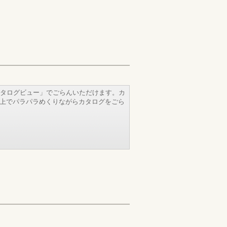
タログビュー」でごらんいただけます。カ
b上でパラパラめくりながらカタログをごら