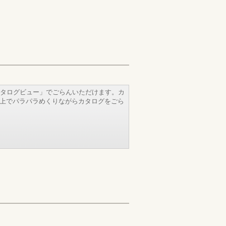
タログビュー」でごらんいただけます。カ
b上でパラパラめくりながらカタログをごら