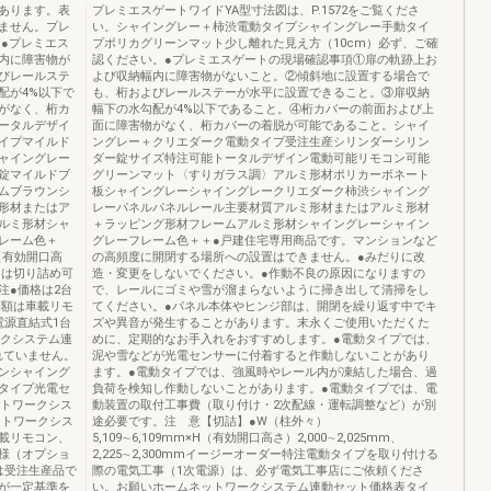
あります。表
プレミエスゲートワイドYA型寸法図は、P.1572をご覧くださ
ません。プレ
い。シャイングレー＋柿渋電動タイプシャイングレー手動タイ
●プレミエス
プポリカグリーンマット少し離れた見え方（10cm）必ず、ご確
内に障害物が
認ください。●プレミエスゲートの現場確認事項①扉の軌跡上お
びレールステ
よび収納幅内に障害物がないこと。②傾斜地に設置する場合で
配が4%以下で
も、桁およびレールステーが水平に設置できること。③扉収納
がなく、桁カ
幅下の水勾配が4%以下であること。④桁カバーの前面および上
ータルデザイ
面に障害物がなく、桁カバーの着脱が可能であること。シャイ
イプマイルド
ングレー＋クリエダーク電動タイプ受注生産シリンダーシリン
ャイングレー
ダー錠サイズ特注可能トータルデザイン電動可能リモコン可能
錠マイルドブ
グリーンマット〈すりガラス調〉アルミ形材ポリカーボネート
ムブラウンシ
板シャイングレーシャイングレークリエダーク柿渋シャイング
形材またはア
レーパネルパネルレール主要材質アルミ形材またはアルミ形材
ルミ形材シャ
＋ラッピング形材フレームアルミ形材シャイングレーシャイン
レーム色＋
グレーフレーム色＋＋●戸建住宅専用商品です。マンションなど
H（有効開口高
の高頻度に開閉する場所への設置はできません。●みだりに改
法には切り詰め可
造・変更をしないでください。●作動不良の原因になりますの
注●価格は2台
で、レールにゴミや雪が溜まらないように掃き出して清掃をし
加算額は車載リモ
てください。●パネル本体やヒンジ部は、開閉を繰り返す中でキ
電源直結式1台
ズや異音が発生することがあります。末永くご使用いただくた
ークシステム連
めに、定期的なお手入れをおすすめします。●電動タイプでは、
まれていません。
泥や雪などが光電センサーに付着すると作動しないことがあり
ンシャイング
ます。●電動タイプでは、強風時やレール内が凍結した場合、過
タイプ光電セ
負荷を検知し作動しないことがあります。●電動タイプでは、電
ムネットワークシス
動装置の取付工事費（取り付け・2次配線・運転調整など）が別
ネットワークシス
途必要です。注 意【切詰】●W（柱外々）
載リモコン、
5,109∼6,109mm×H（有効開口高さ）2,000∼2,025mm、
様（オプショ
2,225∼2,300mmイージーオーダー特注電動タイプを取り付ける
600は受注生産品で
際の電気工事（1次電源）は、必ず電気工事店にご依頼くださ
が一定基準を
い。お願いホームネットワークシステム連動セット価格表タイ