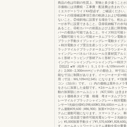
商品の色は印刷の性質上、実物と多少違うことが
示価格には消費税・工事費・配送費は含まれてい
ミエスゲートワイドKA型必ず、ご確認ください。
ゲートの現場確認事項①扉の軌跡上および収納幅
ないこと。②傾斜地に設置する場合でも、桁およ
ーが水平に設置できること。③扉収納幅下の水勾
あること。④桁カバーの前面および上面に障害物
バーの着脱が可能であること。サイズ特注可能ト
ン電動可能リモコン可能オータムブラウン電動タ
ブラック手動タイプシャイングレー電動タイプシ
＋柿渋電動タイプ受注生産シリンダーシリンダー
ラックマイルドブラックオータムブラウンオータ
ャイングレーパネルパネルレール主要材質アルミ
ルミ形材＋ラッピング形材アルミ形材フレームア
イングレーシャイングレーシャイングレー柿渋フ
【切詰】●W（柱外々）５,１０９∼6,109mm×
さ）2,000∼2,300mm※ピッチの都合上、W寸
能な寸法に制限があります。イージーオーダー特
用（寸法：W6,109×H2,545）になります。※1
コン（2台分）です。（）内の価格は屋外カメラ
をさらに加算した金額です。※2ホームネットワ
動の加算額にホームユニット（¥27,500）は含
セット価格表タイプ価 格備 考オータムブラウ
レーマイルドブラックシャイングレー＋柿渋電動
ンサー1光線仕様¥3,098,600¥3,356,600ホー
テム連動¥39,600（¥86,900）加算※1※2ホーム
テムに連動可能になります。スマートフォン、車
リモコン送信器で操作可能光電センサー２光線仕
ン）¥5,000加算手動タイプ¥1,570,600¥1,828,
す。ホームネットワークシステム連動全長や重量