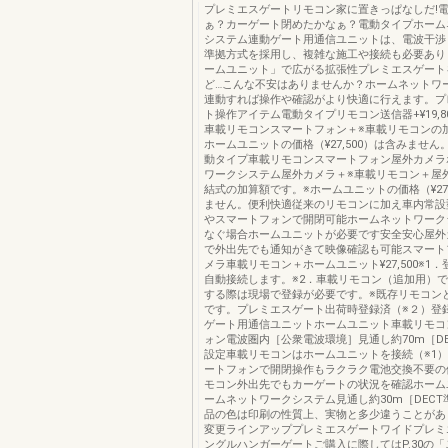
プレミエスゲートリモコン家に置きっぱなしだ!
ぁ？カーゲート閉めたかなぁ？電動タイプホーム
システム連動ゲート用通信ユニットは、電波干渉し
準拠方式を採用し、複雑な施工や接続も必要あり
ームユニット」で広がる拡張性プレミエスゲート
ど…こんな不安はありませんか？ホームネットワ
連動すれば操作や確認がより快適に行えます。プ
ト操作アイテム電動タイプリモコン送信器+¥19,8
車載リモコンスマートフォン＋※車載リモコンの
ホームユニットの価格（¥27,500）は含みません。+¥
動タイプ車載リモコンスマートフォン屋外カメラ
ワークシステム屋外カメラ＋※車載リモコン＋屋
結式の加算額です。※ホームユニットの価格（¥27,
ません。便利快適従来のリモコンに加え車内常設
やスマートフォンで開閉可能ホームネットワーク
なぐ場合ホームユニットが必要です安全安心屋外
で外出先でも通知がきて映像確認も可能スマート
メラ車載リモコン＋ホームユニット¥27,500※1
自動接続します。※2．車載リモコン（追加用）
する際は現場で登録が必要です。※既存リモコン
です。プレミエスゲート出荷時登録済（※２）登
ゲート用通信ユニットホームユニット車載リモコ
ォン電波圏内［公衆電波環境］見通し約70m［D
設定車載リモコンはホームユニットを接続（※1
ートフォンで開閉操作もラクラク電池交換不要の
モコン外出先でもカーゲートの状況を確認ホーム
ームネットワークシステム見通し約30m［DECT準
品の色は印刷の性質上、実物と多少違うことがあ
変更ラインアッププレミエスゲートワイドプレミ
ングルハンガーゲートご購入に際してはP.30の