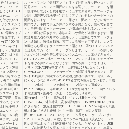
電池切れたかな
スマートフォンで専用アプリを使って開閉操作を行います。玄
ネットワーク
関前やカースペースで周囲の安全を確認して、カーゲートを開
にくいDECT
く操作をしておくと乗車後すぐに出庫できます。スマートフォ
ません。「ホ
ン開 閉音声認識機能を利用してアプリの起動やカーゲートの
を付けたいけ
開閉を行います。「カーゲート開けて・閉めて」などの音声で
ークシステムに
開閉でき、車内で手元の操作をする必要がなく、便利で安全で
レミエスゲー
す。音声開閉モードカーゲートの開閉が行われるとスマートフ
00~電動タイプ
ォンに通知が届きます。家族の外出や帰宅が確認できます。開
加算額です。※
閉通知侵入者を検知すると屋外カメラと連動してスマートフォ
67,100~電
ンへ通知し、映像を録画。音声による警告も可能です。カメラ
ホームネット
連動どちら様ですか？カーゲート開けてOR閉めてエンジンＯＮ
外カメラ電源直
と連動してカーゲートをオープンします。カーゲートを開ける
500）は含み
ためのボタン操作等は不要なのでスムーズに出庫ができます。
型のリモコン
STARTスムーズ外出モードOPENエンジンと連動してカーゲー
システムにつ
トを開ける操作のみとなります。閉める操作はできません。ア
カメラと連動
プリ内でON/OFFが設定でき、出荷時はOFFになっています。
フォン屋外カ
OPENCLOSEリモコンでカーゲートの開閉操作ができます。電
．登録①をすると
源はUSB接続で給電するため電池交換は不要です。電波干渉し
でリモコン追加
にくく、つながりやすいDECT準拠方式を採用しています。車載
との併用は可能
リモコン車載リモコンで車載リモコン開ボタン閉ボタン
録①登録②※１
microUSB挿入口停止ボタンLED表示灯圏内：ブルー圏外：レッ
ンスマートフ
ド電波圏内・圏外で下のように色が変わります。
ECT準拠］簡単
33mm65mm13mm電源USB−microUSBケーブル（同梱）
）するだけスマ
DC5V（0.4A）外形寸法（高さ×幅×奥行）H65×W33×D13（コネ
便利な車載リ
クタ部除く）無線通信方式DECT：1.9GHzTDMA-WB使用可能距
ユニット＋ホ
離約30m／見通し距離（※1）作動（保存）周囲温度範
拠］1560商
囲-10℃∼50℃（-30℃∼85℃）ケーブル長さUSBケーブル：約
ります。仕様
1.2m※１.車の仕様、車載リモコンの車内設置環境及びゲート周
エスゲートシ
囲の環境によっては到達距離が短くなることがあります。USB
「ご購入前の確
ケーブル使用方法を誤ると扉に挟まれてケガをしたり、車両を