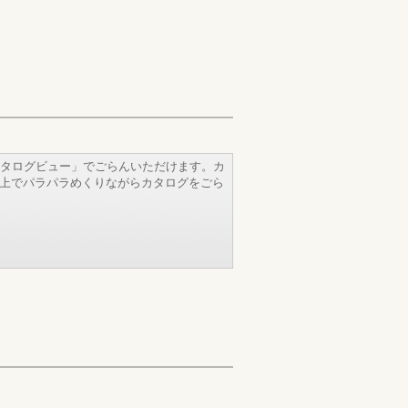
タログビュー」でごらんいただけます。カ
b上でパラパラめくりながらカタログをごら