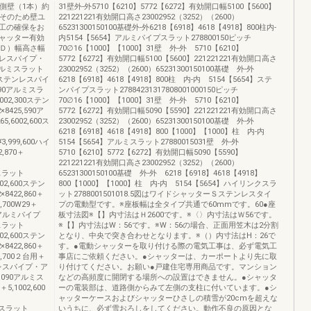
側壁（1本）約
31壁外-外5710【6210】5772【6272】有効開口幅5100【5600】
 そのため壁ユ
221221221有効開口高さ23002952（3252）（2600）
工の確保をお
65231300150100基礎外-外6218【6918】4618【4918】800柱内-
ャッター有効
内5154【5654】アルミパイプスラット278800150ピッチ
×Ｄ）幅高さ幅
70∅16【1000】【1000】31壁 外-外 5710【6210】
テンレスパイプ・
5772【6272】有効開口幅5100【5600】221221221有効開口高さ
90アルミスラット
23002952（3252）（2600）65231300150100基礎 外-外
,600ステンレスパイ
6218【6918】4618【4918】800柱 内-内 5154【5654】ステ
,090アルミスラ
ンパイプスラット27884231317808001000150ピッチ
6002,300ステン
70∅16【1000】【1000】31壁 外-外 5710【6210】
8425,590ア
5772【6272】有効開口幅5090【5590】221221221有効開口高さ
5,6002,600ス
23002952（3252）（2600）65231300150100基礎 外-外
6218【6918】4618【4918】800【1000】【1000】柱 内-内
¥3,999,600ハイ
5154【5654】アルミスラット27880015031壁 外-外
,870＋
5710【6210】5772【6272】有効開口幅5090【5590】
221221221有効開口高さ23002952（3252）（2600）
ルミスラット
65231300150100基礎 外-外 6218【6918】4618【4918】
1002,600ステン
800【1000】【1000】柱 内-内 5154【5654】ハイリンクスラ
8422,860＋
ット2788001501018.5図はワイドシャッターＳステンレスタイ
,700W29＋
プの電動型です。※座板幅は全タイプ共通で60mmです。60●座
プ・アルミパイプ
板寸法図※【】内寸法はＨ2600です。※〈〉内寸法はＷ56です。
ルミスラット
※【】内寸法はW：56です。※W：56の場合、正面用笠木は2分割
6002,600ステン
となり、中央で突き合わせとなります。※（）内寸法はH：26で
8422,860＋
す。●電動シャッターを取り付ける際の電気工事は、必ず電気工
7,700２台用＋
事店にご依頼ください。●シャッターは、カーポートより先に取
テンレスパイプ・ア
り付けてください。お願い●戸建住宅専用商品です。マンション
＋5,090アルミス
などの高頻度に開閉する場所への設置はできません。●シャッタ
＋5,1002,600
ーの電装部は、道路側からみて左側の支柱に付いています。●シ
ャッターケースおよびシャッターひさしの積雪が20cmを超えな
アルミスラット
いうちに、必ず雪おろしをしてください。動作不良の原因とな