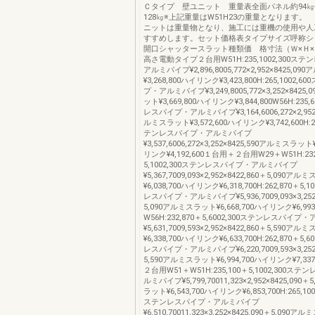
Ｃタイプ 壁ユニット 重量表全面パネル約94㎏
128㎏※上記重量はW51H23の重量となります。
ニットは重量物となり、施工には重機の使用や人
すすめします。セット価格表タイプサイズ呼称シ
開口シャッタースラット種類価 格寸法（Ｗ×Ｈ
高さ電動タイプ２台用W51H:235,1002,300ス
アルミパイプ¥2,896,8005,772×2,952×8425,0
¥3,268,800ハイリンク¥3,423,800H:265,1002
プ・アルミパイプ¥3,249,8005,772×3,252×8425
ット¥3,669,800ハイリンク¥3,844,800W56H:235,
レスパイプ・アルミパイプ¥3,164,6006,272×2,952×
ルミスラット¥3,572,600ハイリンク¥3,742,600H:26
テンレスパイプ・アルミパイプ
¥3,537,6006,272×3,252×8425,590アルミスラット
リンク¥4,192,600１台用＋２台用W29＋W51H:232
5,1002,300ステンレスパイプ・アルミパイプ
¥5,367,7009,093×2,952×8422,860＋5,090ア
¥6,038,700ハイリンク¥6,318,700H:262,870＋5,
レスパイプ・アルミパイプ¥5,936,7009,093×3,252×
5,090アルミスラット¥6,668,700ハイリンク¥6,993
W56H:232,870＋5,6002,300ステンレスパイ
¥5,631,7009,593×2,952×8422,860＋5,590ア
¥6,338,700ハイリンク¥6,633,700H:262,870＋5,
レスパイプ・アルミパイプ¥6,220,7009,593×3,252×
5,590アルミスラット¥6,994,700ハイリンク¥7,33
２台用W51＋W51H:235,100＋5,1002,300ス
ルミパイプ¥5,799,70011,323×2,952×8425,090
ラット¥6,543,700ハイリンク¥6,853,700H:265,100
ステンレスパイプ・アルミパイプ
¥6,510,70011,323×3,252×8425,090＋5,090