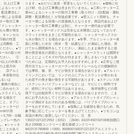
上げ材、仕上げ工事
ります。●みだりに改造・変更をしないでください。●価格に仕
によるシャッタ
上げ材、仕上げ工事費は含まれていません。●三和シヤッター工
・配送費含む）
業㈱によるシャッターの取付工事費（取り付け・2次配線・運転
ー便による現場
調整・配送費含む）が別途必要です。●壁ユニット部材も、チャ
ター取付工事
ーター便による現場への直接納入となります。商品代金および
イドシャッター
シャッター取付工事費とは別に、チャーター便代金が必要で
セル費が発生
す。●シャッターボックスは完全な止水構造にはなっておらず、
、キャンセル
スラットが水をまきこむ可能性があり、シャッターボックスか
印刷の性質
ら水が垂れてくる場合があります。●冬季、アルミシャッター表
は消費税・工
面に付着した水分（雨水・雪・結露など）が凍結した場合、溶
ください。●ワ
けてから開閉操作をしてください。凍結したまま操作すると故
ターSの取り付
障や異音発生の原因となります。●シャッタースラットは開閉す
ださい。 ①
ることによってキズや汚れが付きます。美しさをいつまでも保
m以上の作業ス
つためには、定期的なお手入れをおすすめします。●正常なご使
の上面方向
用方法でもシャッターカーテンやガイドレールなどの接触部分
。 ③アルミ
では摩耗、傷、音、サビが発生する場合があります。●アルミハ
、本体取付位
イリンクにおいては、リンクの上にアルミスラットが巻かれる
あるいは
ため若干の巻き傷が発生する可能性があります。●ステンレス材
と。連棟の場合に
（ステンレスパイプシャッターなど）は、サビにくい材料です
に合わせたス
が、絶対にサビない材料ではありません。 海岸地帯などの環
らスライドしな
境下では比較的早くサビが発生する場合がありますので、こま
する場合で
めにお手入れをしてください。●アルミスラットタイプのシャッ
こと。オプシ
ターが凍結するおそれのある地域には、パイプタイプのシャッ
シャッターひ
ターをおすすめしています。●強風による破損を避けるため、気
mmW51用
象予報に応じてシャッターを巻き上げてください。●リモコンは
0L＝5,700・出幅
高温の車内に放置しないでください。注 意
イングレー色の
1302212212212952（3252）（2600）65231450150100有効開口
ん。●シャッタ
高さ2300捨コンクリート栗石基礎コンクリート
むことがあり
8423131780800（1000）800800100031221221アルミスラット
いします。●シ
GL柱内-内5154柱内-内5154有効開口幅アルミスラット・ハイリ