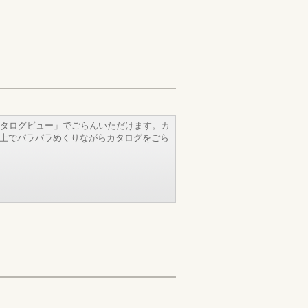
タログビュー」でごらんいただけます。カ
b上でパラパラめくりながらカタログをごら