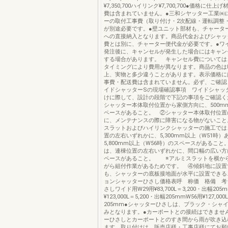
¥7,350,700ハイリンク¥7,700,700●価格に仕
費は含まれていません。●三和シヤッター工業㈱
ーの取付工事費（取り付け・2次配線・運転調整
が別途必要です。●壁ユニット部材も、チャータ
への直接納入となります。商品代金およびシャッ
費とは別に、チャーター便代金が必要です。●ワ
発注後に、キャンセルが発生した場合にはキャン
する場合があります。 キャンセル費については
タイミングにより費用が異なります。商品の色は
上、実物と多少違うことがあります。表示価格に
事費・配送費は含まれていません。必ず、ご確認
イドシャッターSの現場確認事項 ワイドシャッ
けに際して、設計の段階で下記の事項をご確認く
シャッター本体取付位置から家側方向に、500m
ペースがあること。 ②シャッター本体取付位置
に、メンテナンスの際に障害になる物がないこと
スラットおよびハイリンクシャッターの施工では
置の左右いずれかに、5,300mm以上（W51時）
5,800mm以上（W56時）のスペースがあるこ
は、連棟位置の左右いずれかに、間口幅の広い方
ペースがあること。 ※アルミスラットを横か
がら組付作業があるためです。 ④傾斜地に設置
も、シャッターの底板接地面が水平に設置できる
ョンシャッターひさし価格表呼 称価 格備 考
さしワイド用W29用¥83,700L＝3,200・出幅205
¥123,000L＝5,200・出幅205mmW56用¥127,00
205mm●シャッターひさしは、ブラック・シャ
みとなります。●カーポートとの接続はできませ
ーひさしとカーポートとのすき間から雨が吹き込
ます。取り付けは、販売店様・工事店様にてお願