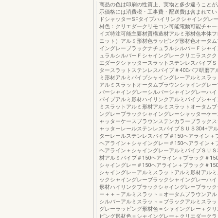
商品の色は印刷の性質上、実物と多少違うことが
示価格には消費税・工事費・配送費は含まれてい
ドシャッターSFタイプハイリンクシャイングレ
材色：クリエダークリモコン可能電動可能チャー
イズ特注可能主要材質構造材アルミ形材色本体フ
ニット）アルミ形材色ラッピング形材色オータム
イングレーブラックナチュラルシルバーＦシャイ
ュラルシルバーＦシャイングレークリエラスクク
エダークシャッタースラットステンレスパイプＳＵ
タースラットステンレスパイプ＃400バフ研磨ア
ミ形材アルミパイプシャイングレーアルミスラッ
アルミスラットオータムブラウンシャイングレー
バーシャイングレーシルバーシャイングレーハイ
パイプアルミ形材ハイリンクアルミパイプシャイ
ミスラットアルミ形材アルミスラットオータムブ
ングレーブラックシャイングレーシャッターケー
ャッターケースブラウンステンカラーブラックス
ャッターレールステンレスパイプＳＵＳ304+ア
ターレールステンレスパイプ＃150ヘアライン＋ブ
ヘアライン＋シャイングレー＃150ヘアライン＋ブ
ヘアライン＋シャイングレーアルミパイプＳＵＳ3
材アルミパイプ＃150ヘアライン＋ブラック＃15
シャイングレー＃150ヘアライン＋ブラック＃15
シャイングレーアルミスラットアルミ形材アルミ
ックシャイングレーブラックシャイングレーハイ
形材ハイリンクブラックシャイングレーブラック
ー＋＋＋アルミスラット＝オータムブラウンアル
シルバーアルミスラット＝ブラックアルミスラッ
グレーラッピング形材色＝シャイングレー＋クリ
ピング形材色＝シャイングレー＋クリエダークラ