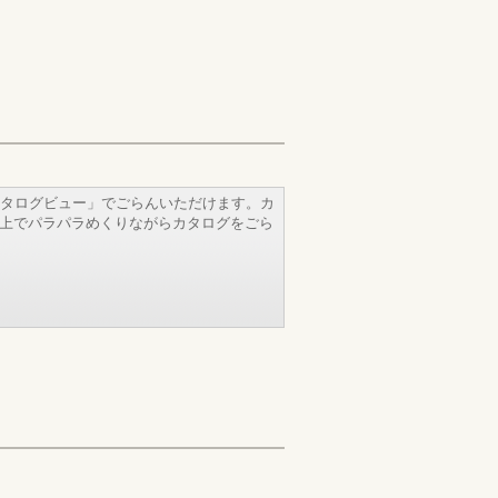
タログビュー」でごらんいただけます。カ
b上でパラパラめくりながらカタログをごら