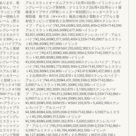
あります。表
アルミスラットオータムブラウン1台用+2台用ハイリンクシャイ
ません。ワイ
ングレーラッピング形材色：クリエラスク2台用+2台用セット価
ーラッピング形
格表タイプサイズ呼称シャッター有効開口シャッタースラット
ター便納入サ
種類価 格寸法（Ｗ×Ｈ×Ｄ）幅高さ幅高さ電動タイプアルミ形
レーム（壁ユ
材色ラッピング形材色２台用W51H:235,1002,300ステンレスパ
ブラウンシャ
イプ・アルミパイプ¥2,294,600¥2,305,6005,400×2,933×7145,090
ングレーナチ
アルミスラット¥2,666,600¥2,677,600ハイリンク
リエモカクリ
¥2,821,600¥2,832,600H:265,1002,600ステンレスパイプ・アルミ
Ｓ304シャッ
パイプ¥2,566,600¥2,577,6005,400×3,233×7145,090アルミスラッ
ルミパイプアル
ト¥2,986,600¥2,997,600ハイリンク
トアルミ形材
¥3,161,600¥3,172,600W56H:235,6002,300ステンレスパイプ・ア
ブラックシル
ルミパイプ¥2,472,800¥2,480,8005,900×2,933×7145,590アルミス
リンクアルミ
ラット¥2,880,800¥2,888,800ハイリンク
ングレーアル
¥3,050,800¥3,058,800H:265,6002,600ステンレスパイプ・アルミ
ラウンシャイ
パイプ¥2,764,800¥2,772,8005,900×3,233×7145,590アルミスラッ
スアルミ材シ
ト¥3,226,800¥3,234,800ハイリンク¥3,419,800¥3,427,800１台用
テンカラーシ
＋２台用W29＋W51H:232,870＋5,1002,300ステンレスパイプ・
ルミ形材シャッ
アルミパイプ¥4,410,200¥4,431,3008,558×2,933×7142,860＋
ラック＃150
5,090アルミスラット¥5,081,200¥5,102,300ハイリンク
ラック＃150
¥5,361,200¥5,382,300H:262,870＋5,1002,600ステンレスパイ
04+アルミ形
プ・アルミパイプ¥4,812,200¥4,833,3008,558×3,233×7142,860＋
0ヘアライン＋
5,090アルミスラット¥5,544,200¥5,565,300ハイリンク
0ヘアライン＋
¥5,869,200¥5,890,300W29＋W56H:232,870＋5,6002,300ステン
スラットブラ
レスパイプ・アルミパイプ
リンクアルミ
¥4,588,400¥4,606,5009,058×2,933×7142,860＋5,590アルミスラ
シャイングレ
ット¥5,295,400¥5,313,500ハイリンク
ミスラット＝
¥5,590,400¥5,608,500H:262,870＋5,6002,600ステンレスパイ
ト＝シャイン
プ・アルミパイプ¥5,010,400¥5,028,5009,058×3,233×7142,860＋
エラスクラッ
5,590アルミスラット¥5,784,400¥5,802,500ハイリンク
ッピング形材
¥6,127,400¥6,145,500２台用＋２台用W51＋W51H:235,100＋