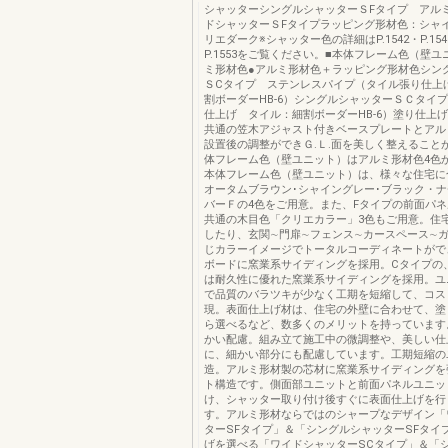
シャッターシングルシャッターＳFタイプ アル
ドシャッターＳFタイプラッピング形材色：シャ
リエダーク※シャッター色の詳細はP.1542・P.1546
P.1553をご覧ください。■本体フレーム色（壁ユ
ミ形材色●アルミ形材色＋ラッピング形材色シン
ＳCタイプ ステンレスパイプ（タイル張り仕上
割ボーダーHB-6）シングルシャッターＳＣタイ
仕上げ タイル：細割ボーダーHB-6）塗り仕上
共通の笠木アジャスト付きベースプレートとアル
設置後の調整ができＧ.Ｌ.面を美しく整えること
体フレーム色（壁ユニット）はアルミ形材色4色
本体フレーム色（壁ユニット）は、様々な住宅に
オータムブラウン･シャイングレー･ブラック・
バーＦの4色をご用意。また、Fタイプの前面パネルに
共通の木目色「クリエカラー」3色もご用意。住
したり、玄関∼門扉∼フェンス∼カースペース∼
じカラーイメージでトータルコーディネートがで
ボードに窯業系サイディングを採用。Cタイプの
は耐久性に優れた窯業系サイディングを採用。ユ
で品質のバラツキが少なく工期を短縮して、コス
現。表面仕上げ材は、住宅の外壁に合わせて、塗
ら選べるなど、数多くのメリットを持っています
かい配慮。組み立て施工中の微調整や、美しい仕
に、細かい部分にも配慮しています。工期短縮の
造。アルミ形材製の芯材に窯業系サイディングを
ト構造です。側面部ユニットと前面パネルユニッ
け、シャッター取り付け後すぐに表面仕上げを行
す。アルミ形材ならではのシャープなデザイン「
ターSFタイプ」＆「シングルシャッターSFタイ
げを選べる「ワイドシャッターSCタイプ」＆「