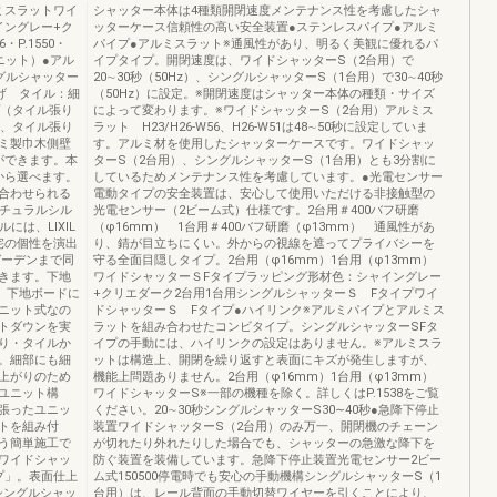
ミスラットワイ
シャッター本体は4種類開閉速度メンテナンス性を考慮したシャ
イングレー+ク
ッターケース信頼性の高い安全装置●ステンレスパイプ●アルミ
・P.1550・
パイプ●アルミスラット※通風性があり、明るく美観に優れるパ
ニット）●アル
イプタイプ。開閉速度は、ワイドシャッターS（2台用）で
グルシャッター
20∼30秒（50Hz）、シングルシャッターS（1台用）で30∼40秒
げ タイル：細
（50Hz）に設定。※開閉速度はシャッター本体の種類・サイズ
プ（タイル張り
によって変わります。※ワイドシャッターS（2台用）アルミス
げ、タイル張り
ラット H23/H26-W56、H26-W51は48∼50秒に設定していま
ミ製巾木側壁
す。アルミ材を使用したシャッターケースです。ワイドシャッ
ができます。本
ターS（2台用）、シングルシャッターS（1台用）とも3分割に
から選べます。
しているためメンテナンス性を考慮しています。●光電センサー
合わせられる
電動タイプの安全装置は、安心して使用いただける非接触型の
ナチュラルシル
光電センサー（2ビーム式）仕様です。2台用＃400バフ研磨
は、LIXIL
（φ16mm） 1台用＃400バフ研磨（φ13mm） 通風性があ
宅の個性を演出
り、錆が目立ちにくい。外からの視線を遮ってプライバシーを
ガーデンまで同
守る全面目隠しタイプ。2台用（φ16mm）1台用（φ13mm）
きます。下地
ワイドシャッターＳFタイプラッピング形材色：シャイングレー
、下地ボードに
+クリエダーク2台用1台用シングルシャッターＳ Fタイプワイ
ニット式なの
ドシャッターＳ Fタイプ●ハイリンク※アルミパイプとアルミス
トダウンを実
ラットを組み合わせたコンビタイプ。シングルシャッターSFタ
り・タイルか
イプの手動には、ハイリンクの設定はありません。※アルミスラ
。細部にも細
ットは構造上、開閉を繰り返すと表面にキズが発生しますが、
上がりのため
機能上問題ありません。2台用（φ16mm）1台用（φ13mm）
ユニット構
ワイドシャッターS※一部の機種を除く。詳しくはP.1538をご覧
張ったユニッ
ください。20∼30秒シングルシャッターS30∼40秒●急降下停止
トを組み付
装置ワイドシャッターS（2台用）のみ万一、開閉機のチェーン
う簡単施工で
が切れたり外れたりした場合でも、シャッターの急激な降下を
ワイドシャッ
防ぐ装置を装備しています。急降下停止装置光電センサー2ビー
プ」。表面仕上
ム式150500停電時でも安心の手動機構シングルシャッターS（1
シングルシャッ
台用）は、レール背面の手動切替ワイヤーを引くことにより、