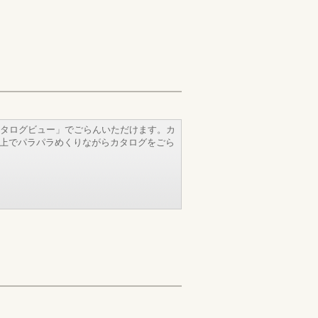
タログビュー」でごらんいただけます。カ
b上でパラパラめくりながらカタログをごら