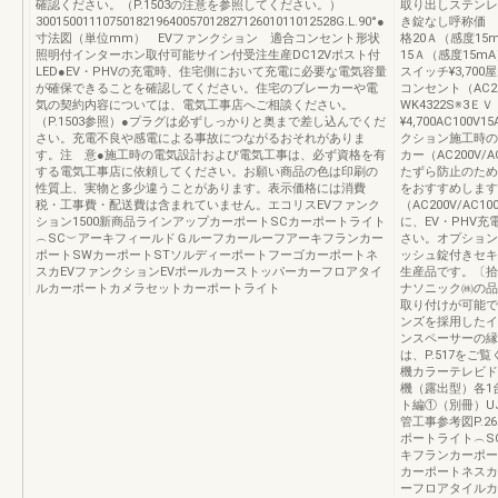
確認ください。（P.1503の注意を参照してください。）
取り出しステンレ
300150011107501821964005701282712601011012528G.L.90°●
き錠なし呼称価 格
寸法図（単位mm） EVファンクション 適合コンセント形状
格20Ａ（感度15m
照明付インターホン取付可能サイン付受注生産DC12Vポスト付
15Ａ（感度15m
LED●EV・PHVの充電時、住宅側において充電に必要な電気容量
スイッチ¥3,70
が確保できることを確認してください。住宅のブレーカーや電
コンセント（AC20
気の契約内容については、電気工事店へご相談ください。
WK4322S※3
（P.1503参照）●プラグは必ずしっかりと奥まで差し込んでくだ
¥4,700AC100
さい。充電不良や感電による事故につながるおそれがありま
クション施工時の
す。注 意●施工時の電気設計および電気工事は、必ず資格を有
カー（AC200V
する電気工事店に依頼してください。お願い商品の色は印刷の
たずら防止のため
性質上、実物と多少違うことがあります。表示価格には消費
をおすすめします
税・工事費・配送費は含まれていません。エコリスEVファンク
（AC200V/AC
ション1500新商品ラインアップカーポートSCカーポートライト
に、EV・PHV
︵SC︶アーキフィールドＧルーフカールーフアーキフランカー
さい。オプション
ポートSWカーポートSTソルディーポートフーゴカーポートネ
ッシュ錠付きセキ
スカEVファンクションEVポールカーストッパーカーフロアタイ
生産品です。〔拾
ルカーポートカメラセットカーポートライト
ナソニック㈱の品
取り付けが可能で
ンズを採用したイ
ンスペーサーの縁
は、P.517を
機カラーテレビド
機（露出型）各1台入
ト編①（別冊）UJ8
管工事参考図P.2
ポートライト︵S
キフランカーポー
カーポートネスカ
ーフロアタイルカ