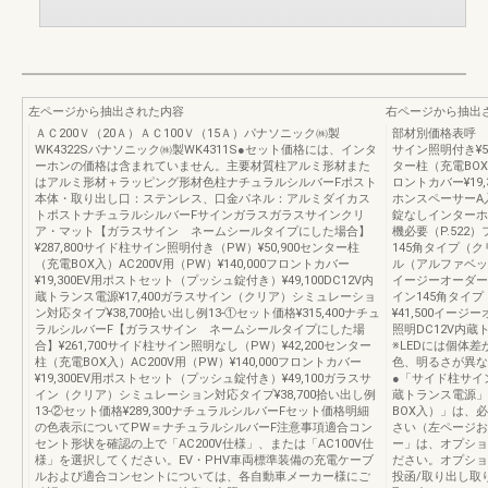
左ページから抽出された内容
右ページから抽出
ＡＣ200Ｖ（20Ａ）ＡＣ100Ｖ（15Ａ）パナソニック㈱製
部材別価格表呼 
WK4322Sパナソニック㈱製WK4311S●セット価格には、インタ
サイン照明付き¥50
ーホンの価格は含まれていません。主要材質柱アルミ形材また
ター柱（充電BOX入）
はアルミ形材＋ラッピング形材色柱ナチュラルシルバーFポスト
ロントカバー¥19
本体・取り出し口：ステンレス、口金パネル：アルミダイカス
ホンスペーサーA入
トポストナチュラルシルバーFサインガラスガラスサインクリ
錠なしインターホン
ア・マット【ガラスサイン ネームシールタイプにした場合】
機必要（P.52
¥287,800サイド柱サイン照明付き（PW）¥50,900センター柱
145角タイプ（ク
（充電BOX入）AC200V用（PW）¥140,000フロントカバー
ル（アルファベッ
¥19,300EV用ポストセット（プッシュ錠付き）¥49,100DC12V内
イージーオーダー
蔵トランス電源¥17,400ガラスサイン（クリア）シミュレーショ
イン145角タイ
ン対応タイプ¥38,700拾い出し例13-①セット価格¥315,400ナチュ
¥41,500イージ
ラルシルバーF【ガラスサイン ネームシールタイプにした場
照明DC12V内蔵
合】¥261,700サイド柱サイン照明なし（PW）¥42,200センター
※LEDには個体
柱（充電BOX入）AC200V用（PW）¥140,000フロントカバー
色、明るさが異な
¥19,300EV用ポストセット（プッシュ錠付き）¥49,100ガラスサ
●「サイド柱サイ
イン（クリア）シミュレーション対応タイプ¥38,700拾い出し例
蔵トランス電源」
13-②セット価格¥289,300ナチュラルシルバーFセット価格明細
BOX入）」は、
の色表示についてPW＝ナチュラルシルバーF注意事項適合コン
さい（左ページお
セント形状を確認の上で「AC200V仕様」、または「AC100V仕
ー」は、オプショ
様」を選択してください。EV・PHV車両標準装備の充電ケーブ
ださい。オプショ
ルおよび適合コンセントについては、各自動車メーカー様にご
投函/取り出し取