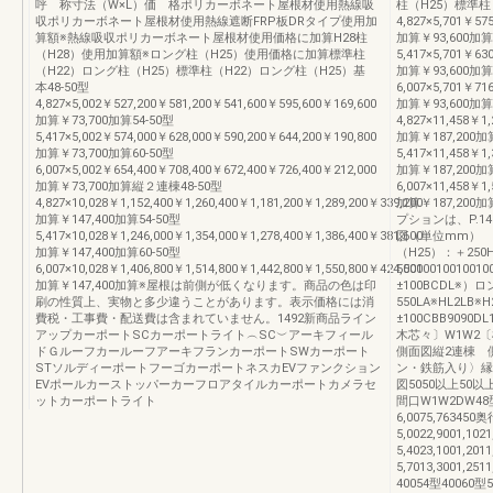
呼 称寸法（W×L）価 格ポリカーボネート屋根材使用熱線吸
柱（H25）標準柱
収ポリカーボネート屋根材使用熱線遮断FRP板DRタイプ使用加
4,827×5,701￥57
算額※熱線吸収ポリカーボネート屋根材使用価格に加算H28柱
加算￥93,600加算
（H28）使用加算額※ロング柱（H25）使用価格に加算標準柱
5,417×5,701￥63
（H22）ロング柱（H25）標準柱（H22）ロング柱（H25）基
加算￥93,600加算
本48-50型
6,007×5,701￥71
4,827×5,002￥527,200￥581,200￥541,600￥595,600￥169,600
加算￥93,600加
加算￥73,700加算54-50型
4,827×11,458￥1,
5,417×5,002￥574,000￥628,000￥590,200￥644,200￥190,800
加算￥187,200加算
加算￥73,700加算60-50型
5,417×11,458￥1,
6,007×5,002￥654,400￥708,400￥672,400￥726,400￥212,000
加算￥187,200加算
加算￥73,700加算縦２連棟48-50型
6,007×11,458￥1,
4,827×10,028￥1,152,400￥1,260,400￥1,181,200￥1,289,200￥339,200
加算￥187,20
加算￥147,400加算54-50型
プションは、P.
5,417×10,028￥1,246,000￥1,354,000￥1,278,400￥1,386,400￥381,600
図（単位mm） 
加算￥147,400加算60-50型
（H25）：＋250
6,007×10,028￥1,406,800￥1,514,800￥1,442,800￥1,550,800￥424,000
550100100100
加算￥147,400加算※屋根は前側が低くなります。商品の色は印
±100BCDL※）
刷の性質上、実物と多少違うことがあります。表示価格には消
550LA※HL2LB
費税・工事費・配送費は含まれていません。1492新商品ライン
±100CBB9090DL
アップカーポートSCカーポートライト︵SC︶アーキフィール
木芯々〕W1W2
ドＧルーフカールーフアーキフランカーポートSWカーポート
側面図縦2連棟 側
STソルディーポートフーゴカーポートネスカEVファンクション
ン・鉄筋入り〉縁
EVポールカーストッパーカーフロアタイルカーポートカメラセ
図5050以上50
ットカーポートライト
間口W1W2DW48型4,
6,0075,76345
5,0022,9001,102
5,4023,1001,201
5,7013,3001,251
40054型40060型