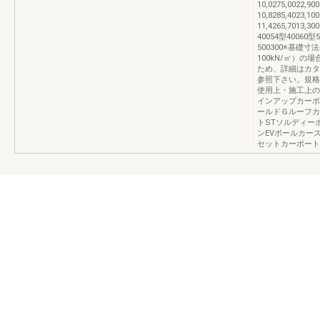
10,0275,0022,90
10,8285,4023,10
11,4265,7013,30
40054型40060型
500300※基礎
100kN/㎡）
ため、詳細はカタ
参照下さい。規格価
使用上・施工上のご注
インアップカーポ
ールドＧルーフカ
トSTソルディー
ンEVポールカー
セットカーポート