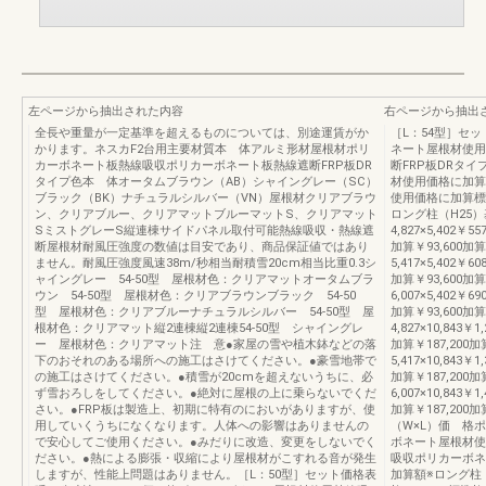
左ページから抽出された内容
右ページから抽出
全長や重量が一定基準を超えるものについては、別途運賃がか
［L：54型］セ
かります。ネスカF2台用主要材質本 体アルミ形材屋根材ポリ
ネート屋根材使用
カーボネート板熱線吸収ポリカーボネート板熱線遮断FRP板DR
断FRP板DRタ
タイプ色本 体オータムブラウン（AB）シャイングレー（SC）
材使用価格に加算H
ブラック（BK）ナチュラルシルバー（VN）屋根材クリアブラウ
使用価格に加算標
ン、クリアブルー、クリアマットブルーマットS、クリアマット
ロング柱（H25）基
SミストグレーS縦連棟サイドパネル取付可能熱線吸収・熱線遮
4,827×5,402￥55
断屋根材耐風圧強度の数値は目安であり、商品保証値ではあり
加算￥93,600加算
ません。耐風圧強度風速38m/秒相当耐積雪20cm相当比重0.3シ
5,417×5,402￥60
ャイングレー 54-50型 屋根材色：クリアマットオータムブラ
加算￥93,600加算
ウン 54-50型 屋根材色：クリアブラウンブラック 54-50
6,007×5,402￥69
型 屋根材色：クリアブルーナチュラルシルバー 54-50型 屋
加算￥93,600加
根材色：クリアマット縦2連棟縦2連棟54-50型 シャイングレ
4,827×10,843￥1,
ー 屋根材色：クリアマット注 意●家屋の雪や植木鉢などの落
加算￥187,200加算
下のおそれのある場所への施工はさけてください。●豪雪地帯で
5,417×10,843￥1,
の施工はさけてください。●積雪が20cmを超えないうちに、必
加算￥187,200加算
ず雪おろしをしてください。●絶対に屋根の上に乗らないでくだ
6,007×10,843￥1,
さい。●FRP板は製造上、初期に特有のにおいがありますが、使
加算￥187,20
用していくうちになくなります。人体への影響はありませんの
（W×L）価 格
で安心してご使用ください。●みだりに改造、変更をしないでく
ボネート屋根材使
ださい。●熱による膨張・収縮により屋根材がこすれる音が発生
吸収ポリカーボネ
しますが、性能上問題はありません。［L：50型］セット価格表
加算額※ロング柱