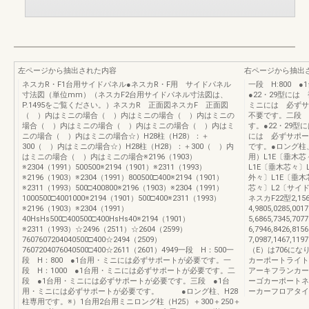
左ページから抽出された内容
右ページから抽出
ネスカR・F1台用サイドパネル●ネスカR・F用 サイドパネル
一段 H:800
寸法図（単位mm）（ネスカF2台用サイドパネル寸法図は、
●22・29型には
P.1495をご覧ください。）ネスカR 正面図ネスカF 正面図
ミニには 必ずサ
（ ）内はミニの場合（ ）内はミニの場合（ ）内はミニの
不要です。二段 
場合（ ）内はミニの場合（ ）内はミニの場合（ ）内はミ
す。●22・29
ニの場合（ ）内はミニの場合☆）H28柱（H28）：＋
には 必ずサポー
300（ ）内はミニの場合☆）H28柱（H28）：＋300（ ）内
です。●ロング柱
はミニの場合（ ）内はミニの場合※2196（1903）
用）L1E〔垂木芯
※2304（1991）500500※2194（1901）※2311（1993）
L1E〔垂木芯々
※2196（1903）※2304（1991）800500□400※2194（1901）
外々〕L1E〔垂木
※2311（1993）500□400800※2196（1903）※2304（1991）
芯々〕L2〔サイド
1000500□4001000※2194（1901）500□400※2311（1993）
ネスカF22型2,1562,
※2196（1903）※2304（1991）
4,9805,0285,001
40HsHs500□400500□400HsHs40※2194（1901）
5,6865,7345,70
※2311（1993）☆2496（2511）☆2604（2599）
6,7946,8426,81
7607607204040500□400☆2494（2509）
7,0987,1467
7607204076040500□400☆2611（2601）4949一段 H：500一
（E）は706にな
段 H：800 ●1台用・ミニには必ずサポートが必要です。一
カーポートライト
段 H：1000 ●1台用・ミニには必ずサポートが必要です。二
アーキフランカー
段 ●1台用・ミニには必ずサポートが必要です。三段 ●1台
ーゴカーポートネ
用・ミニには必ずサポートが必要です。 ●ロング柱、H28
ーカーフロアタイ
柱専用です。※）1台用2台用ミニロング柱（H25）＋300＋250＋