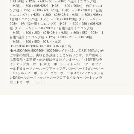
608H28柱（H28）＋600＋550＋908※）1台用ミニロング柱
（H25）＋300＋608H28柱（H28）＋600＋908※）1台用ミニロ
ング柱（H25）＋300＋608H28柱（H28）＋600＋908※）1台用
ミニロング柱（H25）＋300＋608H28柱（H28）＋600＋908※）
1台用ミニロング柱（H25）＋300＋608H28柱（H28）＋600＋
908※）1台用2台用ミニロング柱（H25）＋300＋250＋608H28
柱（H28）＋600＋550＋908※）1台用2台用ミニロング柱
（H25）＋300＋250＋608H28柱（H28）＋600＋550＋908※）1
台用2台用ミニロング柱（H25）＋300＋250＋608H28柱
（H28）＋600＋550＋908パネル高
HsH:500460H:800760H:1000960パネル高
HsH:500460H:800760H:1000960サイドパネル拡大図49商品の色
は印刷の性質上、実物と多少違うことがあります。表示価格に
は消費税・工事費・配送費は含まれていません。1486新商品ラ
インアップカーポートSCカーポートライト︵SC︶アーキフィ
ールドＧルーフカールーフアーキフランカーポートSWカーポー
トSTソルディーポートフーゴカーポートネスカEVファンクショ
ンEVポールカーストッパーカーフロアタイルカーポートカメラ
セットカーポートライト