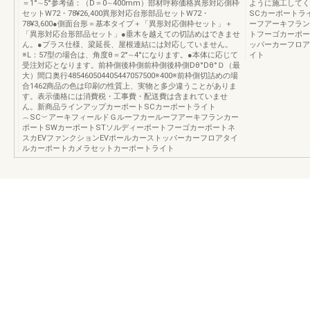
＝1°∼5°参考値：（D＝0∼400mm）部材呼称価格異形対応側枠
ように施工してく
セットW72・78¥26,400異形対応台形部品セットW72・
SCカーポートラ
78¥3,600●側面台形＝基本タイプ＋「異形対応側枠セット」＋
ーフアーキフラン
「異形対応台形部品セット」●垂木を越えての切詰めはできませ
トフーゴカーポー
ん。●プラス仕様、梁延長、屋根連結には対応していません。
ッパーカーフロア
※L：57型の場合は、角度θ＝2°∼4°になります。●本体に応じて
イト
受注対応となります。前枠側後枠側前枠側後枠側Dθ°Dθ°Ｄ（最
大）間口奥行485460504405447057500※400※前枠側切詰めの場
合1462商品の色は印刷の性質上、実物と多少違うことがありま
す。表示価格には消費税・工事費・配送費は含まれていませ
ん。新商品ラインアップカーポートSCカーポートライト
︵SC︶アーキフィールドＧルーフカールーフアーキフランカー
ポートSWカーポートSTソルディーポートフーゴカーポートネ
スカEVファンクションEVポールカーストッパーカーフロアタイ
ルカーポートカメラセットカーポートライト