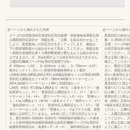
左ページから抽出された内容
右ページから抽出
フーゴF3台用異形対応異形対応対応範囲・部材価格表側面台形
異形対応の組合せ
入隅異形対応組合せ「側面台形」「入隅」を組み合わせること
冊）UJ8500_P
により、異形敷地への対応力が大きくアップします。価格は、
台用・フーゴR袖
下の部材価格表から組み合わせて算出してください。側面台形
台形正面台形×側
＋側面台形側面台形＋入隅切断範囲が重なるような組み合わせ
してください。入
はできません。注 意●右図のような組み合わせはできません。
異なる面に施工し
入隅対応機種フーゴF3台用対応範囲寸法B＝
施工してください
0∼550mm（L50）、0∼650mm（L54）、0∼700mm（L57）
さい。隅切り正面
垂木ピッチ＝1∼3スパン部材呼称価格側枠セット選択
さい。側面台形○
L50¥44,800L54¥48,200L57¥51,600連結部材セットL57¥26,000異
切り○異形同士を
形対応入隅部品セットW72・78¥54,000梁スペーサーセット
士を母屋1スパン
A¥14,000梁スペーサーセットB¥11,500竪樋セット
異形対応1と異な
L3000（Φ60）¥7,000●入隅納まり（W72）＝基本タイプ＋「連
母屋1スパン以上
結部材セット」×1＋「異形対応入隅部品セッ卜」×1＋「梁スペ
以上離してくださ
ーサーセッ卜A」×4＋「梁スペーサーセットB」×2＋「竪樋セッ
異形対応1と異な
ト」×1●入隅納まり（W78）＝基本タイプ＋「側枠セット」×1＋
形（前枠）正面台
「連結部材セット」×1＋「異形対応入隅部品セッ卜」×1＋「梁
×側面台形正面台
スペーサーセットA」×6＋「竪樋セット」×1●プラス仕様、屋根
ください。入隅○
連結には対応していません。●本体に応じて受注対応となりま
い。入隅正面台形
す。奥行B500∼550540∼650570∼700BB後枠側垂木ピッチ垂木
してください。入
ピッチ前枠側前枠側後枠側側面台形対応機種フーゴF3台用対応
１と異なる面に施
範囲前枠側切詰め：角度θ＝2°∼5°（※）、後枠側切詰め：角度θ
ように施工してく