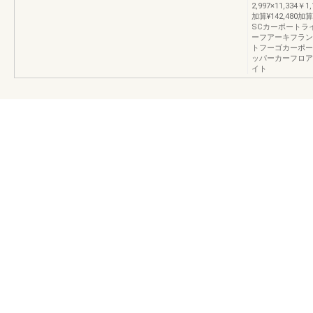
2,997×11,334￥1,
加算¥142,480
SCカーポートラ
ーフアーキフラン
トフーゴカーポー
ッパーカーフロア
イト