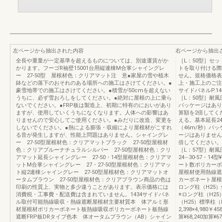
左ページから抽出された内容
右ページから抽出
全長や重量が一定基準を超えるものについては、別途運賃がか
［L：50型］セ
かります。フーゴR袖壁15001台用縦連棟M合掌シャイングレ
トを取り付ける際
ー 27-50型 屋根材色：クリアマット注 意●家屋の雪や植木
せん。規格価格表カ
鉢などの落下のおそれのある場所への施工はさけてください。●
上・施工上のご注意P
豪雪地帯での施工はさけてください。●積雪が50cmを超えない
サイドパネルP.1
うちに、必ず雪おろしをしてください。●絶対に屋根の上に乗ら
［L：50型］耐
ないでください。●FRP板は製造上、初期に特有のにおいがあり
パッケージはあり
ますが、使用していくうちになくなります。人体への影響はあ
算額を2倍してく
りませんので安心してご使用ください。●みだりに改造、変更を
える。基本延長24∼30
しないでください。●熱による膨張・収縮により屋根材がこすれ
（46m/秒）パ
る音が発生しますが、性能上問題はありません。シャイングレ
ージはありません
ー 27-50型屋根材色：クリアマットブラック 27-50型屋根材
倍してください。
色：クリアブルーナチュラルシルバー 27-50型屋根材色：クリ
［L：57型］耐風
アマット延長シャイングレー 27-50・14型屋根材色：クリアマ
24∼30-57・14
ットM合掌シャイングレー 27・27-50型屋根材色：クリアマッ
ート数ポリカーボ
ト縦2連棟シャイングレー 27-50型屋根材色：クリアマットオ
屋根材使用熱線遮
ータムブラウン 27-50型屋根材色：クリアブラウン商品の色は
カーボネート屋根
印刷の性質上、実物と多少違うことがあります。表示価格には
ロング柱（H25
消費税・工事費・配送費は含まれていません。1434サイドパネ
※ロング柱（H2
ル取付可能熱線吸収・熱線遮断屋根材主要材質本 体アルミ形
（H25）標準柱（
材屋根材ポリカーボネート板熱線吸収ポリカーボネート板熱線
2,398×4,980￥45
遮断FRP板DRタイプ色本 体オータムブラウン（AB）シャイン
算¥68,240加算¥67