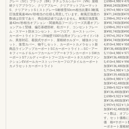
グレー（SC）ブラック（BK）ナチュラルシルバー（VN）屋根
2,698×4,980￥47
材クリアブラウン、クリアブルー、クリアマットブルーマット
算¥68,240加算¥67
S、クリアマットSミストグレーS耐積雪50cm相当比重0.3耐風
2,997×4,980￥52
圧強度風速46m/秒相当の仕様も用意しています。耐風圧強度の
算¥71,240加算¥7
数値は目安であり、商品保証値ではありません。耐風圧強度風
2,398×6,392￥61
速42m/秒相当オプション・関連商品フーゴシリーズ共通オプシ
算¥90,740加算¥9
ョンアルミ竪樋、偏芯基礎部材、柱ガード、コンセントフレー
2,698×6,392￥63
ム・スマート防水コンセント、カーフロア、カーストッパー、
算¥90,740加算¥9
カーポートライトフーゴR袖壁15001台用オプションサイドパネ
2,997×6,392￥70
ル、異形対応、着脱式サポート、屋根材ホルダー、補強ネジセ
算¥94,740加算¥9
ット、落雪カバー、物干しセット、カーポートカメラセット新
4,810×4,980￥95
商品ラインアップカーポートSCカーポートライト︵SC︶アー
算¥136,480加算¥
キフィールドＧルーフカールーフアーキフランカーポートSWカ
5,110×4,980￥977
ーポートSTソルディーポートフーゴカーポートネスカEVファン
加算¥136,480加算
クションEVポールカーストッパーカーフロアタイルカーポート
5,410×4,980￥996
カメラセットカーポートライト
加算¥136,480加算
5,710×4,980￥1,0
加算¥139,480加算
6,009×4,980￥1,0
加算¥142,480加
2,398×9,922￥90
算¥136,480加算¥1
2,698×9,922￥94
算¥136,480加算¥1
2,997×9,922￥1,0
加算¥142,480
ート数は、オプシ
す。セット価格に
価 格※サポート
ーボネート屋根材