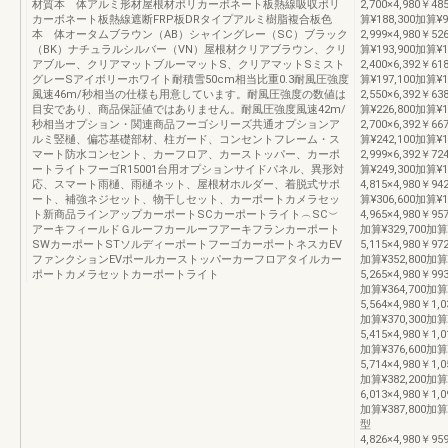
材質本 体アルミ形材屋根材ポリカーボネート板熱線吸収ポリ
2,700×4,980￥48
カーボネート板熱線遮断FRP板DRタイプアルミ樹脂複合板色
算¥188,300加算¥9
本 体オータムブラウン（AB）シャイングレー（SC）ブラック
2,999×4,980￥52
（BK）ナチュラルシルバー（VN）屋根材クリアブラウン、クリ
算¥193,900加算¥
アブルー、クリアマットブルーマットS、クリアマットSミスト
2,400×6,392￥61
グレーSアイボリーホワイト耐積雪50cm相当比重0.3耐風圧強度
算¥197,100加算¥1
風速46m/秒相当の仕様も用意しています。耐風圧強度の数値は
2,550×6,392￥63
目安であり、商品保証値ではありません。耐風圧強度風速42m/
算¥226,800加算¥1
秒相当オプション・関連商品フーゴシリーズ共通オプションア
2,700×6,392￥66
ルミ竪樋、偏芯基礎部材、柱ガード、コンセントフレーム・ス
算¥242,100加算¥1
マート防水コンセント、カーフロア、カーストッパー、カーポ
2,999×6,392￥72
ートライトフーゴR15001台用オプションサイドパネル、異形対
算¥249,300加算¥
応、スマート雨樋、雨樋ネット、屋根材ホルダー、着脱式サポ
4,815×4,980￥94
ート、補強ネジセット、物干しセット、カーポートカメラセッ
算¥306,600加算¥
ト新商品ラインアップカーポートSCカーポートライト︵SC︶
4,965×4,980￥95
アーキフィールドＧルーフカールーフアーキフランカーポート
加算¥329,700加算
SWカーポートSTソルディーポートフーゴカーポートネスカEV
5,115×4,980￥972
ファンクションEVポールカーストッパーカーフロアタイルカー
加算¥352,800加算
ポートカメラセットカーポートライト
5,265×4,980￥993
加算¥364,700加算
5,564×4,980￥1,0
加算¥370,300加算
5,415×4,980￥1,0
加算¥376,600加算
5,714×4,980￥1,0
加算¥382,200加算
6,013×4,980￥1,0
加算¥387,800加算
型
4,826×4,980￥95