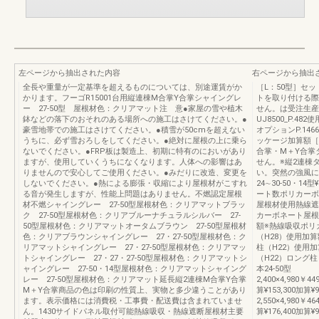
左ページから抽出された内容
右ページから抽出
全長や重量が一定基準を超えるものについては、別途運賃がか
［L：50型］セ
かります。フーゴR15001台用縦連棟M合掌Y合掌シャイングレ
トを取り付ける際
ー 27-50型 屋根材色：クリアマット注 意●家屋の雪や植木
せん。は受注生産
鉢などの落下のおそれのある場所への施工はさけてください。●
UJ8500_P.48
豪雪地帯での施工はさけてください。●積雪が50cmを超えない
オプションP.146
うちに、必ず雪おろしをしてください。●絶対に屋根の上に乗ら
ッケージ加算額［
ないでください。●FRP板は製造上、初期に特有のにおいがあり
合掌・M＋Y合掌
ますが、使用していくうちになくなります。人体への影響はあ
せん。※縦2連棟
りませんので安心してご使用ください。●みだりに改造、変更を
い。突然の強風に。
しないでください。●熱による膨張・収縮により屋根材がこすれ
24∼30-50・14
る音が発生しますが、性能上問題はありません。不燃認定屋根
ート数ポリカーボ
材不燃シャイングレー 27-50型屋根材色：クリアマットブラッ
屋根材使用熱線遮
ク 27-50型屋根材色：クリアブルーナチュラルシルバー 27-
カーボネート屋根
50型屋根材色：クリアマットオータムブラウン 27-50型屋根材
額※熱線吸収ポリ
色：クリアブラウンシャイングレー 27・27-50型屋根材色：ク
（H28）使用加
リアマットシャイングレー 27・27-50型屋根材色：クリアマッ
柱（H22）使用
トシャイングレー 27・27・27-50型屋根材色：クリアマットシ
（H22）ロング柱
ャイングレー 27-50・14型屋根材色：クリアマットシャイング
本24-50型
レー 27-50型屋根材色：クリアマット延長縦2連棟M合掌Y合掌
2,400×4,980￥44
M＋Y合掌商品の色は印刷の性質上、実物と多少違うことがあり
算¥153,300加算¥9
ます。表示価格には消費税・工事費・配送費は含まれていませ
2,550×4,980￥46
ん。1430サイドパネル取付可能熱線吸収・熱線遮断屋根材主要
算¥176,400加算¥9