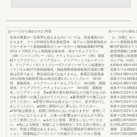
左ページから抽出された内容
右ページから抽出
全長や重量が一定基準を超えるものについては、別途運賃がか
［L：50型］セ
かります。フーゴR9002台用主要材質本 体アルミ形材屋根材ポ
ネート屋根材使用
リカーボネート板熱線吸収ポリカーボネート板熱線遮断FRP板
断FRP板DRタ
DRタイプ特注アルミ樹脂複合板色本 体オータムブラウン
材使用価格に加算H
（AB）シャイングレー（SC）ナチュラルシルバー（VN）屋根
使用価格に加算標
材クリアブラウン、クリアブルー、クリアマットブルーマット
ロング柱（H25）基
S、クリアマットSミストグレーSアイボリーホワイト縦連棟サ
4,836×4,980￥65
イドパネル取付可能熱線吸収・熱線遮断屋根材耐風圧強度の数
加算￥114,480加算
値は目安であり、商品保証値ではありません。耐風圧強度風速
5,139×4,980￥67
42m/秒相当耐積雪30cm相当比重0.3シャイングレー 54-50
加算￥114,480加算
型 屋根材色：クリアマットオータムブラウン 54-50型 屋根
5,442×4,980￥69
材色：クリアブラウンナチュラルシルバー 54-50型 屋根材
加算￥114,480加
色：クリアマット注 意●家屋の雪や植木鉢などの落下のおそれ
4,836×9,922￥1,3
のある場所への施工はさけてください。●豪雪地帯での施工はさ
加算￥228,960加算
けてください。●積雪が30cmを超えないうちに、必ず雪おろし
5,139×9,922￥1,3
をしてください。●絶対に屋根の上に乗らないでください。
加算￥228,960加算
●FRP板は製造上、初期に特有のにおいがありますが、使用して
5,442×9,922￥1,3
いくうちになくなります。人体への影響はありませんので安心
加算￥228,9
してご使用ください。●みだりに改造、変更をしないでくださ
φ40間口W1W2※H1
い。●熱による膨張・収縮により屋根材がこすれる音が発生しま
5,1395,0072,53
すが、性能上問題はありません。不燃認定屋根材不燃特注オプ
連棟 正面図W2
ション・関連商品フーゴシリーズ共通オプションアルミ竪樋、
※H1θ°132※22