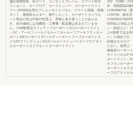
偏芯基礎部材、柱ガード、コンセントフレーム・スマート防水
250 H28柱（H28
コンセント、カーフロア、カーストッパー、カーポートライト
本 側面図縦2連棟 
フーゴR9002台用オプションサイドパネル、スマート雨樋、雨樋
±1004980706
ネット、屋根材ホルダー、物干しセット、カーポートカメラセ
±100706〔垂木芯
ット商品の色は印刷の性質上、実物と多少違うことがありま
±100204210
す。表示価格には消費税・工事費・配送費は含まれていませ
5050以上50以上5
ん。1428新商品ラインアップカーポートSCカーポートライト
ン・鉄筋入り〉1
︵SC︶アーキフィールドＧルーフカールーフアーキフランカー
上※基礎寸法は長期
ポートSWカーポートSTソルディーポートフーゴカーポートネ
㎡）の場合です。
スカEVファンクションEVポールカーストッパーカーフロアタイ
詳細はカタログ「
ルカーポートカメラセットカーポートライト
ださい。使用上・施
価格表カーポート編①
サイドパネルP.1
ポートライト︵S
キフランカーポー
カーポートネスカ
ーフロアタイルカ